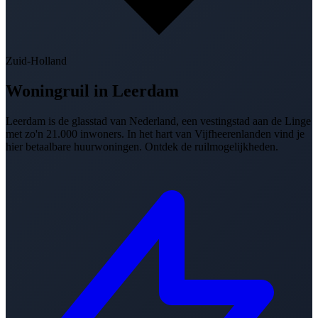
Zuid-Holland
Woningruil in
Leerdam
Leerdam is de glasstad van Nederland, een vestingstad aan de Linge
met zo'n 21.000 inwoners. In het hart van Vijfheerenlanden vind je
hier betaalbare huurwoningen. Ontdek de ruilmogelijkheden.