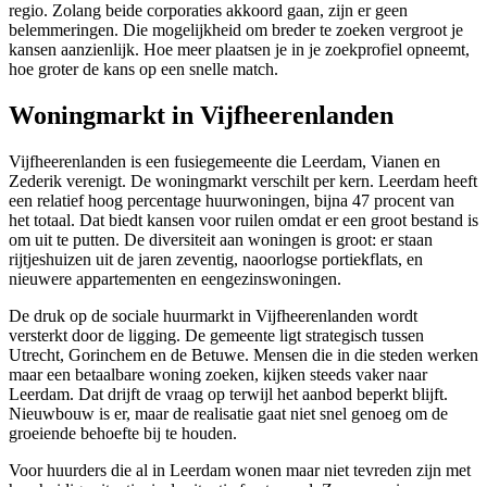
regio. Zolang beide corporaties akkoord gaan, zijn er geen
belemmeringen. Die mogelijkheid om breder te zoeken vergroot je
kansen aanzienlijk. Hoe meer plaatsen je in je zoekprofiel opneemt,
hoe groter de kans op een snelle match.
Woningmarkt in Vijfheerenlanden
Vijfheerenlanden is een fusiegemeente die Leerdam, Vianen en
Zederik verenigt. De woningmarkt verschilt per kern. Leerdam heeft
een relatief hoog percentage huurwoningen, bijna 47 procent van
het totaal. Dat biedt kansen voor ruilen omdat er een groot bestand is
om uit te
putten
. De diversiteit aan woningen is groot: er staan
rijtjeshuizen uit de jaren zeventig, naoorlogse portiekflats, en
nieuwere appartementen en eengezinswoningen.
De druk op de sociale huurmarkt in Vijfheerenlanden wordt
versterkt door de ligging. De gemeente ligt strategisch tussen
Utrecht
, Gorinchem en de Betuwe. Mensen die in die steden werken
maar een betaalbare woning zoeken, kijken steeds vaker naar
Leerdam. Dat drijft de vraag op terwijl het aanbod beperkt blijft.
Nieuwbouw is er, maar de realisatie gaat niet snel genoeg om de
groeiende behoefte bij te houden.
Voor huurders die al in Leerdam wonen maar niet tevreden zijn met