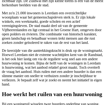
zichtbaar zijn. De Zuidwal met zijn kleine torens is een van de meest
herkenbare beelden van de stad.
Met zo'n 21.000 inwoners is Leerdam een overzichtelijke
woonplaats waar het gemeenschapsleven sterk is. Er zijn lokale
winkels, een weekmarkt, goede scholen en een actief
verenigingsleven. De stad maakt deel uit van de gemeente
Vijfheerenlanden
en ligt centraal in het Groene Hart, omgeven door
open polders en rivieren. Die combinatie van historisch karakter,
groen landschap en betaalbaar wonen trekt mensen aan die rust
zoeken zonder geïsoleerd te raken van de rest van het land.
De keerzijde van die aantrekkingskracht is druk op de woningmarkt.
Hoewel Leerdam niet de extreme wachttijden kent van de Randstad,
is het ook hier lastig om via de reguliere weg snel aan een andere
huurwoning te komen. Bijna de helft van de woningen in Leerdam
is huurwoning, wat het aanbod relatief groot maakt. Toch overtreft
de vraag het aanbod.
Huis ruilen
met een andere huurder is dan een
slimme manier om sneller te verhuizen zonder je inschrijfduur te
verliezen. Je bepaalt zelf wat je zoekt en neemt het initiatief in eigen
hand.
Hoe werkt het ruilen van een huurwoning
Bij een woningruil wisselen twee huurders onderling van woning.