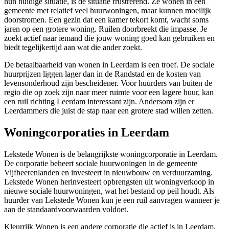
hun huidige situatie, is de situatie frustrerend. Ze wonen in een
gemeente met relatief veel huurwoningen, maar kunnen moeilijk
doorstromen. Een gezin dat een kamer tekort komt, wacht soms
jaren op een grotere woning. Ruilen doorbreekt die impasse. Je
zoekt actief naar iemand die jouw woning goed kan gebruiken en
biedt tegelijkertijd aan wat die ander zoekt.
De betaalbaarheid van wonen in Leerdam is een troef. De sociale
huurprijzen liggen lager dan in de Randstad en de kosten van
levensonderhoud zijn bescheidener. Voor huurders van buiten de
regio die op zoek zijn naar meer ruimte voor een lagere huur, kan
een ruil richting Leerdam interessant zijn. Andersom zijn er
Leerdammers die juist de stap naar een grotere stad willen zetten.
Woningcorporaties in Leerdam
Lekstede Wonen
is de belangrijkste woningcorporatie in Leerdam.
De corporatie beheert sociale huurwoningen in de gemeente
Vijfheerenlanden en investeert in nieuwbouw en verduurzaming.
Lekstede Wonen herinvesteert opbrengsten uit woningverkoop in
nieuwe sociale huurwoningen, wat het bestand op peil houdt. Als
huurder van Lekstede Wonen kun je een ruil aanvragen wanneer je
aan de standaardvoorwaarden voldoet.
Kleurrijk Wonen
is een andere corporatie die actief is in Leerdam.