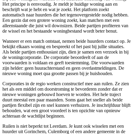
Het principe is eenvoudig. Je meldt je huidige woning aan en
beschrijft wat je hebt en wat je zoekt. Het platform zoekt
automatisch naar huurders die het tegenovergestelde nodig hebben.
Een gezin dat een grotere woning zoekt, kan matchen met een
alleenstaande die juist wil downsizen. Beide partijen profiteren van
de wissel en het bestaande woningbestand wordt beter benut.
Wanneer er een match ontstaat, nemen beide huurders contact op. Je
bekijkt elkaars woning en bespreekt of het past bij jullie situaties.
Als beide partijen enthousiast zijn, dien je samen een verzoek in bij
de
woningcorporatie
. De corporatie beoordeelt of aan de
voorwaarden is voldaan en geeft toestemming. Die voorwaarden
zijn helder: geen huurachterstand en geen overlastmeldingen. De
nieuwe woning moet qua grootte passen bij je huishouden.
Corporaties in de regio werken constructief mee aan ruilen. Ze zien
het als een middel om doorstroming te bevorderen zonder dat er
nieuwe woningen gebouwd hoeven te worden. Het hele traject
duurt meestal een paar maanden. Soms gaat het sneller als beide
partijen flexibel zijn en snel kunnen verhuizen. Je inschrijfduur blijft
behouden, wat een groot voordeel is ten opzichte van opnieuw
achteraan de wachtlijst beginnen.
Ruilen is niet beperkt tot Leerdam. Je kunt ook wisselen met een
huurder uit Gorinchem, Culemborg of een andere gemeente in de