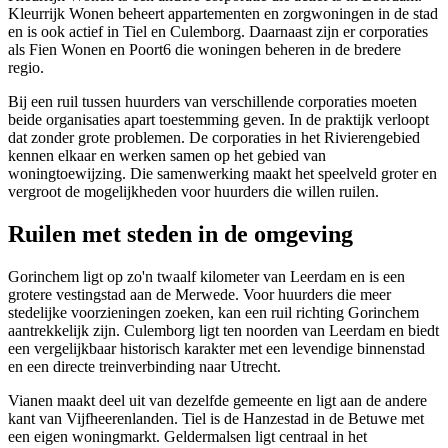
Kleurrijk Wonen beheert appartementen en zorgwoningen in de stad
en is ook actief in Tiel en Culemborg. Daarnaast zijn er corporaties
als
Fien Wonen
en
Poort6
die woningen beheren in de bredere
regio.
Bij een ruil tussen huurders van verschillende corporaties moeten
beide organisaties apart toestemming geven. In de praktijk verloopt
dat zonder grote problemen. De corporaties in het Rivierengebied
kennen elkaar en werken samen op het gebied van
woningtoewijzing. Die samenwerking maakt het speelveld groter en
vergroot de mogelijkheden voor huurders die willen ruilen.
Ruilen met steden in de omgeving
Gorinchem
ligt op zo'n twaalf kilometer van Leerdam en is een
grotere vestingstad aan de Merwede. Voor huurders die meer
stedelijke voorzieningen zoeken, kan een ruil richting Gorinchem
aantrekkelijk zijn.
Culemborg
ligt ten noorden van Leerdam en biedt
een vergelijkbaar historisch karakter met een levendige binnenstad
en een directe treinverbinding naar Utrecht.
Vianen
maakt deel uit van dezelfde gemeente en ligt aan de andere
kant van Vijfheerenlanden.
Tiel
is de Hanzestad in de Betuwe met
een eigen woningmarkt.
Geldermalsen
ligt centraal in het