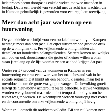
hele proces neemt doorgaans enkele weken tot twee maanden in
beslag. Dat is een wereld van verschil met de acht jaar wachten die
in Kampen gebruikelijk is geworden voor een reguliere toewijzing.
Meer dan acht jaar wachten op een
huurwoning
De gemiddelde wachttijd voor een sociale huurwoning in Kampen
bedraagt meer dan acht jaar. Dat cijfer illustreert hoe groot de druk
op de woningmarkt is. Per vrijkomende woning melden zich
tientallen tot honderden belangstellenden. Starters komen nauwelijks
aan bod en ook doorstromers die groter of kleiner willen wonen
staan jarenlang op de lijst voordat ze een aanbod krijgen dat past.
Ongeveer 37 procent van de woningen in Kampen is een
huurwoning en circa een kwart van het totale bestand valt in het
sociale segment. Dat klinkt als een behoorlijk aandeel maar het is
onvoldoende om de grote vraag op te vangen. De bevolking groeit
terwijl de nieuwbouw achterblijft bij de behoefte. Nieuwe woningen
worden wel gebouwd maar niet in het tempo dat nodig is om het
tekort weg te werken. De wachtlijsten worden voorlopig niet korter
en de concurrentie om elke vrijkomende woning blijft hevig.
Woningruil omzeilt dit probleem volledig. Bij een ruil komen geen