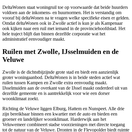
DeltaWonen staat
woningruil
toe op voorwaarde dat beide huurders
voldoen aan de inkomens- en huurnormen. Het is verstandig om
vooraf bij deltaWonen na te vragen welke specifieke eisen er gelden.
Omdat deltaWonen ook in Zwolle actief is kun je als Kampenaar
ook kijken naar een ruil met iemand in de provinciehoofdstad. Het
hele traject blijft dan binnen dezelfde corporatie wat het
administratief eenvoudiger maakt.
Ruilen met Zwolle, IJsselmuiden en de
Veluwe
Zwolle
is de dichtstbijzijnde grote stad en biedt een aanzienlijk
groter woningaanbod. DeltaWonen is in beide steden actief wat
ruilen tussen Kampen en Zwolle extra eenvoudig maakt.
IJsselmuiden
aan de overkant van de IJssel maakt onderdeel uit van
dezelfde gemeente en is aantrekkelijk voor wie een dorser
woonklimaat zoekt.
Richting de Veluwe liggen
Elburg
,
Hattem
en
Nunspeet
. Alle drie
zijn bereikbaar binnen een kwartier met de auto en bieden een
groener en landelijker woonklimaat.
Harderwijk
aan het
Veluwemeer combineert stadse voorzieningen met directe toegang
tot de natuur van de Veluwe.
Dronten
in de Flevopolder biedt ruimte