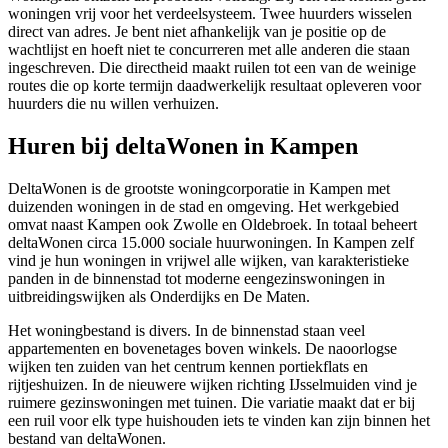
woningen vrij voor het verdeelsysteem. Twee huurders wisselen
direct van adres. Je bent niet afhankelijk van je positie op de
wachtlijst en hoeft niet te concurreren met alle anderen die staan
ingeschreven. Die directheid maakt ruilen tot een van de weinige
routes die op korte termijn daadwerkelijk resultaat opleveren voor
huurders die nu willen verhuizen.
Huren bij deltaWonen in Kampen
DeltaWonen
is de grootste woningcorporatie in Kampen met
duizenden woningen in de stad en omgeving. Het werkgebied
omvat naast Kampen ook Zwolle en Oldebroek. In totaal beheert
deltaWonen circa 15.000 sociale huurwoningen. In Kampen zelf
vind je hun woningen in vrijwel alle wijken, van karakteristieke
panden in de binnenstad tot moderne eengezinswoningen in
uitbreidingswijken als Onderdijks en De Maten.
Het woningbestand is divers. In de binnenstad staan veel
appartementen en bovenetages boven winkels. De naoorlogse
wijken ten zuiden van het centrum kennen portiekflats en
rijtjeshuizen. In de nieuwere wijken richting IJsselmuiden vind je
ruimere gezinswoningen met tuinen. Die variatie maakt dat er bij
een ruil voor elk type huishouden iets te vinden kan zijn binnen het
bestand van deltaWonen.