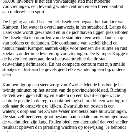
56.000 inwoners is het een volwaardige stad met moderne
voorzieningen, een levendig winkelcentrum en een breed aanbod
aan onderwijs en sport.
De ligging aan de IJssel en het IJsselmeer bepaalt het karakter van
Kampen. Het water is overal aanwezig in het straatbeeld. Langs de
IJsselkade wordt gewandeld en in de jachthaven liggen plezierboten.
De IJsseldelta ten noorden van de stad biedt een weids landschap
van polders en rietlanden. Die combinatie van stedelijkheid en
natuur maakt Kampen aantrekkelijk voor mensen die ruimte en rust
zoeken zonder in te leveren op voorzieningen. De Kamper Kogge in
de haven herinnert aan de scheepvaarttraditie die de stad
eeuwenlang definieerde. En het compacte centrum met zijn smalle
straatjes en historische gevels geeft elke wandeling een bijzondere
sfeer.
Kampen ligt op een steenworp van Zwolle. Met de bus ben je in
twintig minuten op het station van de provinciehoofdstad. Richting
de Veluwe liggen Elburg en Hattem op een kwartier rijden. Die
centrale positie in de regio maakt het logisch om bij een woningruil
ook naar de omgeving te kijken.
Zwartsluis
ten oosten is een
waterrijk dorp aan het Zwarte Water met betaalbare huurwoningen.
De stad zelf heeft een groot bestand aan sociale huurwoningen maar
de wachttijden zijn lang. Ruilen biedt een alternatief dat veel sneller
resultaat oplevert dan jarenlang wachten op toewijzing. Je behoudt