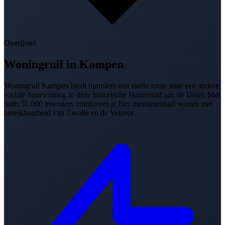
Overijssel
Woningruil in
Kampen
Woningruil Kampen biedt huurders een snelle route naar een andere
sociale huurwoning in deze historische Hanzestad aan de IJssel. Met
ruim 56.000 inwoners combineer je hier monumentaal wonen met
bereikbaarheid van Zwolle en de Veluwe.