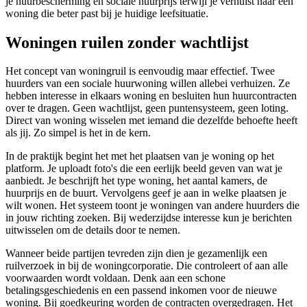
je huurbescherming en sociale huurprijs terwijl je verhuist naar een
woning die beter past bij je huidige leefsituatie.
Woningen ruilen zonder wachtlijst
Het concept van woningruil is eenvoudig maar effectief. Twee
huurders van een sociale huurwoning willen allebei verhuizen. Ze
hebben interesse in elkaars woning en besluiten hun huurcontracten
over te dragen. Geen wachtlijst, geen puntensysteem, geen loting.
Direct van woning wisselen met iemand die dezelfde behoefte heeft
als jij. Zo simpel is het in de kern.
In de praktijk begint het met het plaatsen van je woning op het
platform. Je uploadt foto's die een eerlijk beeld geven van wat je
aanbiedt. Je beschrijft het type woning, het aantal kamers, de
huurprijs en de buurt. Vervolgens geef je aan in welke plaatsen je
wilt wonen. Het systeem toont je woningen van andere huurders die
in jouw richting zoeken. Bij wederzijdse interesse kun je berichten
uitwisselen om de details door te nemen.
Wanneer beide partijen tevreden zijn dien je gezamenlijk een
ruilverzoek in bij de
woningcorporatie
. Die controleert of aan alle
voorwaarden wordt voldaan. Denk aan een schone
betalingsgeschiedenis en een passend inkomen voor de nieuwe
woning. Bij goedkeuring worden de contracten overgedragen. Het