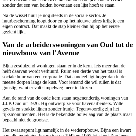
zonder dat een van beiden bovenaan een lijst hoeft te staan.
Na de wissel huur je nog steeds in de sociale sector. Je
huurbescherming loopt door en op het nieuwe adres krijg je een
eigen contract. Dat maakt de stap kleiner dan hij op het eerste
gezicht lijkt.
Van de arbeiderswoningen van Oud tot de
nieuwbouw van l'Avenue
Bijna zesduizend woningen staan er in de kern. Iets meer dan de
helft daarvan wordt verhuurd. Ruim een derde van het totaal is
sociale huur van een corporatie. Dat aandeel ligt hoger dan in de
meeste dorpen langs de kust. Voor iemand die wil ruilen is dat
gunstig, want er valt simpelweg meer te kiezen.
Aan de rand van de oude kern staan negenendertig woningen van
J.J.P. Oud uit 1926. Hij ontwierp ze voor havenarbeiders. Witte
gevels en strakke lijnen zonder franje. Tegenwoordig zijn het
rijksmonumenten. Het is de bekendste bouwlaag van de plaats maar
bepaald niet de grootste.
Het zwaartepunt ligt namelijk in de wederopbouw. Bijna een kwart
van alle woningen kwam tussen 1945 en 1965 tot stand. Nog eens