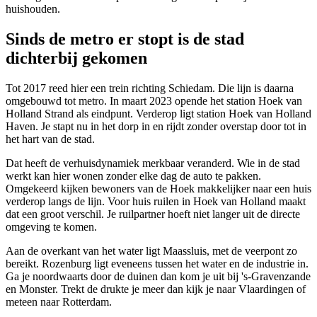
huishouden.
Sinds de metro er stopt is de stad
dichterbij gekomen
Tot 2017 reed hier een trein richting
Schiedam
. Die lijn is daarna
omgebouwd tot metro. In maart 2023 opende het station Hoek van
Holland Strand als eindpunt. Verderop ligt station Hoek van Holland
Haven. Je stapt nu in het dorp in en rijdt zonder overstap door tot in
het hart van de stad.
Dat heeft de verhuisdynamiek merkbaar veranderd. Wie in de stad
werkt kan hier wonen zonder elke dag de auto te pakken.
Omgekeerd kijken bewoners van de Hoek makkelijker naar een huis
verderop langs de lijn. Voor
huis ruilen
in Hoek van Holland maakt
dat een groot verschil. Je ruilpartner hoeft niet langer uit de directe
omgeving te komen.
Aan de overkant van het water ligt
Maassluis
, met de veerpont zo
bereikt.
Rozenburg
ligt eveneens tussen het water en de industrie in.
Ga je noordwaarts door de duinen dan kom je uit bij
's-Gravenzande
en
Monster
. Trekt de drukte je meer dan kijk je naar
Vlaardingen
of
meteen naar
Rotterdam
.