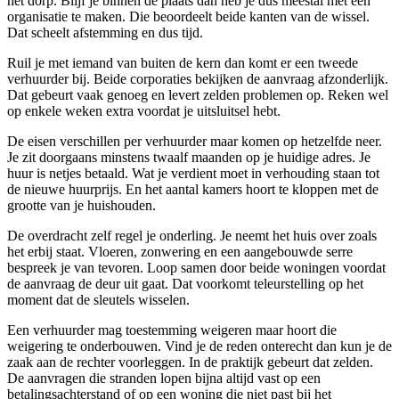
het dorp. Blijf je binnen de plaats dan heb je dus meestal met één
organisatie te maken. Die beoordeelt beide kanten van de wissel.
Dat scheelt afstemming en dus tijd.
Ruil je met iemand van buiten de kern dan komt er een tweede
verhuurder bij. Beide corporaties bekijken de aanvraag afzonderlijk.
Dat gebeurt vaak genoeg en levert zelden problemen op. Reken wel
op enkele weken extra voordat je uitsluitsel hebt.
De eisen verschillen per verhuurder maar komen op hetzelfde neer.
Je zit doorgaans minstens twaalf maanden op je huidige adres. Je
huur is netjes betaald. Wat je verdient moet in verhouding staan tot
de nieuwe huurprijs. En het aantal kamers hoort te kloppen met de
grootte van je huishouden.
De overdracht zelf regel je onderling. Je neemt het huis over zoals
het erbij staat. Vloeren, zonwering en een aangebouwde serre
bespreek je van tevoren. Loop samen door beide woningen voordat
de aanvraag de deur uit gaat. Dat voorkomt teleurstelling op het
moment dat
de sleutels
wisselen.
Een verhuurder mag toestemming weigeren maar hoort die
weigering te onderbouwen. Vind je de reden onterecht dan kun je de
zaak aan de rechter voorleggen. In de praktijk gebeurt dat zelden.
De aanvragen die stranden lopen bijna altijd vast op een
betalingsachterstand of op een woning die niet past bij het