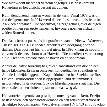
Wie hier woont merkt dat verschil dagelijks. De post komt uit
Rotterdam en het uitzicht bestaat uit duinen.
Ruim tienduizend mensen wonen in de kern. Vanaf 1973 was dit
een deelgemeente. In 2014 werd dat een bestuurscommissie en in
2022 een dorpsraad. Die opeenvolging zegt genoeg over de eigen
positie binnen een grote gemeente. Inwoners noemen zichzelf
zelden Rotterdammer.
De plaats bestaat pas sinds het graafwerk aan de Nieuwe Waterweg.
Tussen 1863 en 1868 sneden arbeiders een doorgang door de
duinen. Daarvoor lag hier vrijwel niets. In 1893 kwam de spoorlijn
en vertrok de eerste boot naar Harwich. Die veerdienst vaart er nog
altijd. Het dorp groeide rond de haven en de spoorbaan.
Achter de laatste huizenrij begint een zandstrand van drie en een
halve kilometer. Er staan ongeveer honderdtachtig strandhuisjes.
Aan de landzijde liggen de Kapittelduinen en het Staelduinse Bos.
De Van Dixhoorndriehoek is opgespoten land dat inmiddels
natuurgebied is geworden. Ook de Maeslantkering staat hier. Die
twee stalen armen sluiten bij storm de vaarweg af.
Het voorzieningenniveau past bij de omvang van de kern. Er zijn
basisscholen, een openluchtzwembad en een winkelstraat voor de
dagelijkse boodschappen. Voetbalvereniging HVC '10 en rugbyclub