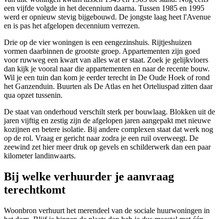
een vijfde volgde in het decennium daarna. Tussen 1985 en 1995
werd er opnieuw stevig bijgebouwd. De jongste laag heet l'Avenue
en is pas het afgelopen decennium verrezen.
Drie op de vier woningen is een eengezinshuis. Rijtjeshuizen
vormen daarbinnen de grootste groep. Appartementen zijn goed
voor ruwweg een kwart van alles wat er staat. Zoek je gelijkvloers
dan kijk je vooral naar die appartementen en naar de recente bouw.
Wil je een tuin dan kom je eerder terecht in De Oude Hoek of rond
het Ganzenduin. Buurten als De Atlas en het Orteliuspad zitten daar
qua opzet tussenin.
De staat van onderhoud verschilt sterk per bouwlaag. Blokken uit de
jaren vijftig en zestig zijn de afgelopen jaren aangepakt met nieuwe
kozijnen en betere isolatie. Bij andere complexen staat dat werk nog
op de rol. Vraag er gericht naar zodra je een ruil overweegt. De
zeewind zet hier meer druk op gevels en schilderwerk dan een paar
kilometer landinwaarts.
Bij welke verhuurder je aanvraag
terechtkomt
Woonbron
verhuurt het merendeel van de sociale huurwoningen in