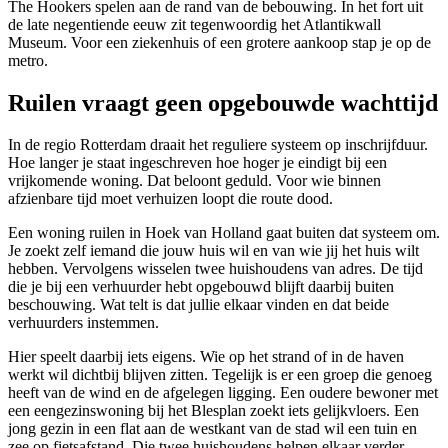
The Hookers spelen aan de rand van de bebouwing. In het fort uit
de late negentiende eeuw zit tegenwoordig het Atlantikwall
Museum. Voor een ziekenhuis of een grotere aankoop stap je op de
metro.
Ruilen vraagt geen opgebouwde wachttijd
In de regio Rotterdam draait het reguliere systeem op inschrijfduur.
Hoe langer je staat ingeschreven hoe hoger je eindigt bij een
vrijkomende woning. Dat beloont geduld. Voor wie binnen
afzienbare tijd moet verhuizen loopt die route dood.
Een woning ruilen in Hoek van Holland gaat buiten dat systeem om.
Je zoekt zelf iemand die jouw huis wil en van wie jij het huis wilt
hebben. Vervolgens wisselen twee huishoudens van adres. De tijd
die je bij een verhuurder hebt opgebouwd blijft daarbij buiten
beschouwing. Wat telt is dat jullie elkaar vinden en dat beide
verhuurders instemmen.
Hier speelt daarbij iets eigens. Wie op het strand of in de haven
werkt wil dichtbij blijven zitten. Tegelijk is er een groep die genoeg
heeft van de wind en de afgelegen ligging. Een oudere bewoner met
een eengezinswoning bij het Blesplan zoekt iets gelijkvloers. Een
jong gezin in een flat aan de westkant van de stad wil een tuin en
zee op fietsafstand. Die twee huishoudens helpen elkaar verder