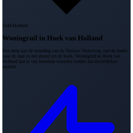
Zuid-Holland
Woningruil in
Hoek van Holland
Een dorp aan de monding van de Nieuwe Waterweg, met de metro
naar de stad en het strand om de hoek. Woningruil in Hoek van
Holland laat je van huurhuis wisselen zonder dat inschrijfduur
meetelt.