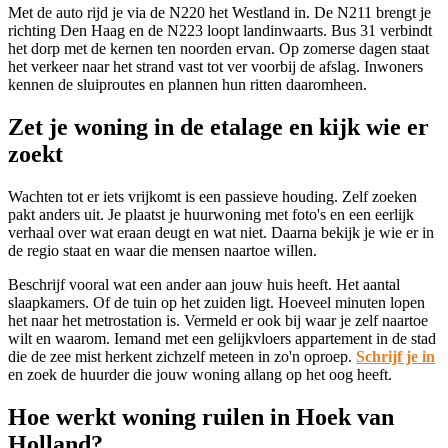
Met de auto rijd je via de N220 het Westland in. De N211 brengt je
richting
Den Haag
en de N223 loopt landinwaarts. Bus 31 verbindt
het dorp met
de kernen
ten noorden ervan. Op zomerse dagen staat
het verkeer naar het strand vast tot ver voorbij de afslag. Inwoners
kennen de sluiproutes en plannen hun ritten daaromheen.
Zet je woning in de etalage en kijk wie er
zoekt
Wachten tot er iets vrijkomt is een passieve houding. Zelf zoeken
pakt anders uit. Je plaatst je huurwoning met foto's en een eerlijk
verhaal over wat eraan deugt en wat niet. Daarna bekijk je wie er in
de regio staat en waar die mensen naartoe willen.
Beschrijf vooral wat een ander aan jouw huis heeft. Het aantal
slaapkamers. Of de tuin op het zuiden ligt. Hoeveel minuten lopen
het naar het metrostation is. Vermeld er ook bij waar je zelf naartoe
wilt en waarom. Iemand met een gelijkvloers appartement in de stad
die de zee mist herkent zichzelf meteen in zo'n oproep.
Schrijf je in
en zoek de huurder die jouw woning allang op het oog heeft.
Hoe werkt woning ruilen in Hoek van
Holland?