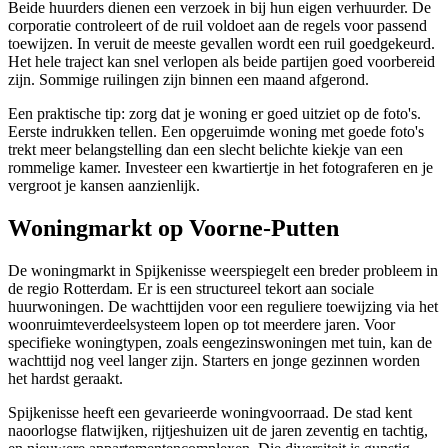
Beide huurders dienen een verzoek in bij hun eigen verhuurder. De
corporatie controleert of de ruil voldoet aan de regels voor passend
toewijzen. In veruit de meeste gevallen wordt een ruil goedgekeurd.
Het hele traject kan snel verlopen als beide partijen goed voorbereid
zijn. Sommige ruilingen zijn binnen een maand afgerond.
Een praktische tip: zorg dat je woning er goed uitziet op de foto's.
Eerste indrukken tellen. Een opgeruimde woning met goede foto's
trekt meer belangstelling dan een slecht belichte kiekje van een
rommelige kamer. Investeer een kwartiertje in het fotograferen en je
vergroot je kansen aanzienlijk.
Woningmarkt op Voorne-Putten
De woningmarkt in Spijkenisse weerspiegelt een breder probleem in
de regio Rotterdam. Er is een structureel tekort aan sociale
huurwoningen. De wachttijden voor een reguliere toewijzing via het
woonruimteverdeelsysteem lopen op tot meerdere jaren. Voor
specifieke woningtypen, zoals eengezinswoningen met tuin, kan de
wachttijd nog veel langer zijn. Starters en jonge gezinnen worden
het hardst geraakt.
Spijkenisse heeft een gevarieerde woningvoorraad. De stad kent
naoorlogse flatwijken, rijtjeshuizen uit de jaren zeventig en tachtig,