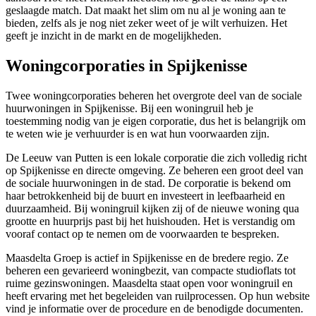
geslaagde match. Dat maakt het slim om nu al je woning aan te
bieden, zelfs als je nog niet zeker weet of je wilt verhuizen. Het
geeft je inzicht in de markt en de mogelijkheden.
Woningcorporaties in Spijkenisse
Twee woningcorporaties beheren het overgrote deel van de sociale
huurwoningen in Spijkenisse. Bij
een woningruil
heb je
toestemming nodig van je eigen corporatie, dus het is belangrijk om
te weten wie je verhuurder is en wat hun voorwaarden zijn.
De Leeuw van Putten
is een lokale corporatie die zich volledig richt
op Spijkenisse en directe omgeving. Ze beheren een groot deel van
de sociale huurwoningen in de stad. De corporatie is bekend om
haar betrokkenheid bij de buurt en investeert in leefbaarheid en
duurzaamheid. Bij woningruil kijken zij of de nieuwe woning qua
grootte en huurprijs past bij het huishouden. Het is verstandig om
vooraf contact op te nemen om de voorwaarden te bespreken.
Maasdelta Groep
is actief in Spijkenisse en de bredere regio. Ze
beheren een gevarieerd woningbezit, van compacte studioflats tot
ruime gezinswoningen. Maasdelta staat open voor woningruil en
heeft ervaring met het begeleiden van ruilprocessen. Op hun website
vind je informatie over de procedure en de benodigde documenten.