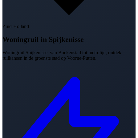
Zuid-Holland
Woningruil in
Spijkenisse
Woningruil Spijkenisse: van Boekenstad tot metrolijn, ontdek
ruilkansen in de groenste stad op Voorne-Putten.