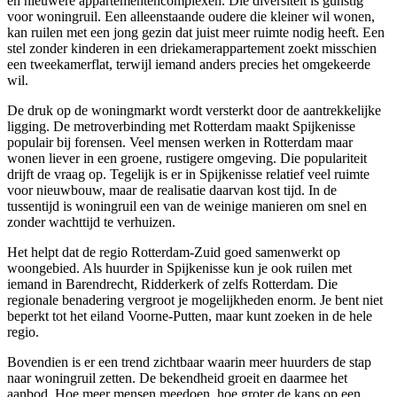
en nieuwere appartementencomplexen. Die diversiteit is gunstig
voor woningruil. Een alleenstaande oudere die kleiner wil wonen,
kan ruilen met een jong gezin dat juist meer ruimte nodig heeft. Een
stel zonder kinderen in een driekamerappartement zoekt misschien
een tweekamerflat, terwijl iemand anders precies het omgekeerde
wil.
De druk op de woningmarkt wordt versterkt door de aantrekkelijke
ligging. De metroverbinding met Rotterdam maakt Spijkenisse
populair bij forensen. Veel mensen werken in Rotterdam maar
wonen liever in een groene, rustigere omgeving. Die populariteit
drijft de vraag op. Tegelijk is er in Spijkenisse relatief veel ruimte
voor nieuwbouw, maar de realisatie daarvan kost tijd. In de
tussentijd is woningruil een van de weinige manieren om snel en
zonder wachttijd te verhuizen.
Het helpt dat de regio Rotterdam-Zuid goed samenwerkt op
woongebied. Als huurder in Spijkenisse kun je ook ruilen met
iemand in Barendrecht, Ridderkerk of zelfs Rotterdam. Die
regionale benadering vergroot je mogelijkheden enorm. Je bent niet
beperkt tot het eiland Voorne-Putten, maar kunt zoeken in de hele
regio.
Bovendien is er een trend zichtbaar waarin meer huurders de stap
naar woningruil zetten. De bekendheid groeit en daarmee het
aanbod. Hoe meer mensen meedoen, hoe groter de kans op een