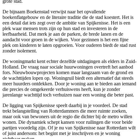
grote stad.
De bijnaam Boekenstad verwijst naar het opvallende
boekenflatgebouw en de literaire traditie die de stad koestert. Het is
een detail dat iets zegt over de ambitie van Spijkenisse. Het is een
plek waar mensen trots zijn op hun stad en investeren in de
leefbaarheid. Dat merk je aan de parken, de brede lanen en de
aandacht voor groen in de wijken. Voor gezinnen is het een fijne
plek om kinderen te laten opgroeien. Voor ouderen biedt de stad rust
zonder isolement.
De woningmarkt kent echter dezelfde uitdagingen als elders in Zuid-
Holland. De vraag naar sociale huurwoningen overtreft het aanbod
fors. Nieuwbouwprojecten komen maar langzaam van de grond en
de wachttijden lopen op. Woningruil biedt een alternatief dat steeds
meer huurders ontdekken. Door je woning aan te bieden aan iemand
die precies de omgekeerde verhuiswens heeft, kun je zonder
jarenlange wachttijd toch verhuizen naar een woning die beter past.
De ligging van Spijkenisse speelt daarbij in je voordeel. De stad
trekt belangstelling van Rotterdammers die meer ruimte zoeken,
maar ook van bewoners uit de regio die dichter bij de metro willen
wonen. Die dynamiek schept kansen voor ruilingen die voor beide
partijen voordelig zijn. Of je nu van Spijkenisse naar Rotterdam wilt
of juist andersom: het begint met je inschrijven en je woning
zichtbaar maken.