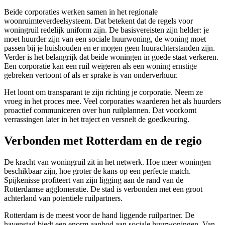
Beide corporaties werken samen in het regionale
woonruimteverdeelsysteem. Dat betekent dat de regels voor
woningruil redelijk uniform zijn. De basisvereisten zijn helder: je
moet huurder zijn van een sociale huurwoning, de woning moet
passen bij je huishouden en er mogen geen huurachterstanden zijn.
Verder is het belangrijk dat beide woningen in goede staat verkeren.
Een corporatie kan een ruil weigeren als een woning ernstige
gebreken vertoont of als er sprake is van onderverhuur.
Het loont om transparant te zijn richting je corporatie. Neem ze
vroeg in het proces mee. Veel corporaties waarderen het als huurders
proactief communiceren over hun ruilplannen. Dat voorkomt
verrassingen later in het traject en versnelt de goedkeuring.
Verbonden met Rotterdam en de regio
De kracht van woningruil zit in het netwerk. Hoe meer woningen
beschikbaar zijn, hoe groter de kans op een perfecte match.
Spijkenisse profiteert van zijn ligging aan de rand van de
Rotterdamse agglomeratie. De stad is verbonden met een groot
achterland van potentiele ruilpartners.
Rotterdam
is de meest voor de hand liggende ruilpartner. De
havenstad biedt een enorm aanbod aan sociale huurwoningen. Van