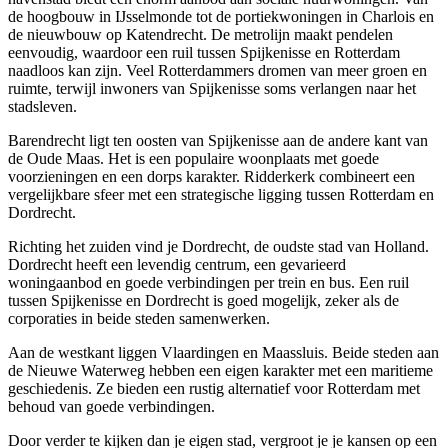
de hoogbouw in IJsselmonde tot de portiekwoningen in Charlois en
de nieuwbouw op Katendrecht. De metrolijn maakt pendelen
eenvoudig, waardoor een ruil tussen Spijkenisse en Rotterdam
naadloos kan zijn. Veel Rotterdammers dromen van meer groen en
ruimte, terwijl inwoners van Spijkenisse soms verlangen naar het
stadsleven.
Barendrecht
ligt ten oosten van Spijkenisse aan de andere kant van
de Oude Maas. Het is een populaire woonplaats met goede
voorzieningen en een dorps karakter.
Ridderkerk
combineert een
vergelijkbare sfeer met een strategische ligging tussen Rotterdam en
Dordrecht.
Richting het zuiden vind je
Dordrecht
, de oudste stad van Holland.
Dordrecht heeft een levendig centrum, een gevarieerd
woningaanbod en goede verbindingen per trein en bus. Een ruil
tussen Spijkenisse en Dordrecht is goed mogelijk, zeker als de
corporaties in beide steden samenwerken.
Aan de westkant liggen
Vlaardingen
en
Maassluis
. Beide steden aan
de Nieuwe Waterweg hebben een eigen karakter met een maritieme
geschiedenis. Ze bieden een rustig alternatief voor Rotterdam met
behoud van goede verbindingen.
Door verder te kijken dan je eigen stad, vergroot je je kansen op een