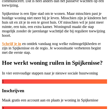
communiceert. Dat is heel anders dan het passieve wachten op een
toewijzing.
Spijkenisse is een fijne stad om te wonen. Maar misschien past je
huidige woning niet meer bij je leven. Misschien zijn je kinderen het
huis uit en zit je in een te groot huis. Of misschien wil je juist meer
ruimte, een tuin, een extra kamer. Woningruil maakt die stap
mogelijk zonder de jarenlange wachttijd die bij reguliere toewijzing
hoort.
Schrijf je in
en ontdek vandaag nog welke ruilmogelijkheden er
zijn in Spijkenisse en de regio. Je woonsituatie verbeteren begint
met die eerste stap.
Hoe werkt woning ruilen in Spijkenisse?
In vier eenvoudige stappen naar je nieuwe sociale huurwoning
1
Inschrijven
Maak gratis een account aan en plaats je woning in Spijkenisse
2