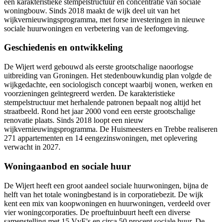
een karakteristieke stempelstructuur en concentratie van sociale
woningbouw. Sinds 2018 maakt de wijk deel uit van het
wijkvernieuwingsprogramma, met forse investeringen in nieuwe
sociale huurwoningen en verbetering van de leefomgeving.
Geschiedenis en ontwikkeling
De Wijert werd gebouwd als eerste grootschalige naoorlogse
uitbreiding van Groningen. Het stedenbouwkundig plan volgde de
wijkgedachte, een sociologisch concept waarbij wonen, werken en
voorzieningen geïntegreerd werden. De karakteristieke
stempelstructuur met herhalende patronen bepaalt nog altijd het
straatbeeld. Rond het jaar 2000 vond een eerste grootschalige
renovatie plaats. Sinds 2018 loopt een nieuw
wijkvernieuwingsprogramma.
De Huismeesters
en Trebbe realiseren
271 appartementen en 14 eengezinswoningen, met oplevering
verwacht in 2027.
Woningaanbod en sociale huur
De Wijert heeft een groot aandeel sociale huurwoningen, bijna de
helft van het totale woningbestand is in corporatiebezit. De wijk
kent een mix van koopwoningen en huurwoningen, verdeeld over
vier
woningcorporaties
. De proeftuinbuurt heeft een diverse
samenstelling met 15 VvE's en circa 50 procent sociale huur. De