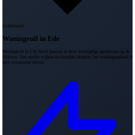
Gelderland
Woningruil in
Ede
Woningruil in Ede biedt kansen in deze veelzijdige gemeente op de
Veluwe. Van stadse wijken tot bosrijke dorpen: het woningaanbod is
hier verrassend divers.