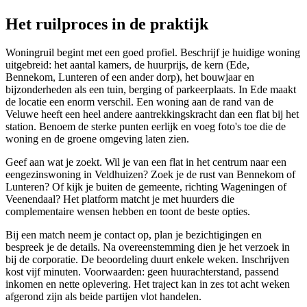
Het ruilproces in de praktijk
Woningruil begint met een goed profiel. Beschrijf je huidige woning
uitgebreid: het aantal kamers, de huurprijs, de kern (Ede,
Bennekom, Lunteren of een ander dorp), het bouwjaar en
bijzonderheden als een tuin, berging of parkeerplaats. In Ede maakt
de locatie een enorm verschil. Een woning aan de rand van de
Veluwe heeft een heel andere aantrekkingskracht dan een flat bij het
station. Benoem de sterke punten eerlijk en voeg foto's toe die de
woning en de groene omgeving laten zien.
Geef aan wat je zoekt. Wil je van een flat in het centrum naar een
eengezinswoning in Veldhuizen? Zoek je de rust van Bennekom of
Lunteren? Of kijk je buiten de gemeente, richting
Wageningen
of
Veenendaal? Het platform matcht je met huurders die
complementaire wensen hebben en toont de beste opties.
Bij een match neem je contact op, plan je bezichtigingen en
bespreek je de details. Na overeenstemming dien je het verzoek in
bij de corporatie. De beoordeling duurt enkele weken. Inschrijven
kost vijf minuten. Voorwaarden: geen huurachterstand, passend
inkomen en nette oplevering. Het traject kan in zes tot acht weken
afgerond zijn als beide partijen vlot handelen.