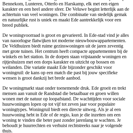
Bennekom
, Lunteren, Otterlo en Harskamp, elk met een eigen
karakter en een heel andere sfeer. De Veluwe begint letterlijk aan de
achtertuin van veel woningen. Die combinatie van stedelijk gemak
en natuurlijke rust is uniek en maakt Ede aantrekkelijk voor een
breed publiek.
De woningvoorraad is groot en gevarieerd. In Ede-stad vind je alles
van naoorlogse flatwijken tot moderne nieuwbouwappartementen.
De Veldhuizen biedt ruime gezinswoningen uit de jaren zeventig
met grote tuinen. Het centrum heeft compacte appartementen bij de
winkels en het station. In de dorpen staan vrijstaande woningen en
rijtjeshuizen met een dorps karakter en uitzicht op bossen en
weilanden. Die variatie maakt Ede bijzonder geschikt voor
woningruil: de kans op een match die past bij jouw specifieke
wensen is groot dankzij het brede aanbod.
De woningmarkt staat onder toenemende druk. Ede groeit en trekt
mensen aan vanuit de Randstad die betaalbaar en groen willen
wonen met de natuur op loopafstand. De wachttijden voor sociale
huurwoningen lopen op tot vijf tot zeven jaar voor populaire
woningtypes.
Woningruil
biedt een directe uitweg. Als je al een
huurwoning hebt in Ede of de regio, kun je die inzetten om een
woning te vinden die beter past zonder jarenlang te wachten. Je
behoudt je huurrechten en verhuist rechtstreeks naar je volgende
thuis.