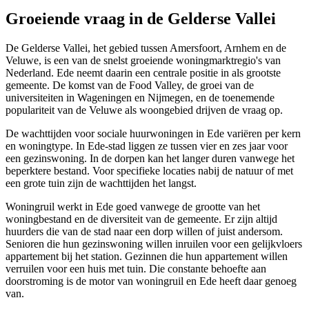
Groeiende vraag in de Gelderse Vallei
De Gelderse Vallei, het gebied tussen
Amersfoort
, Arnhem en de
Veluwe, is een van de snelst groeiende woningmarktregio's van
Nederland. Ede neemt daarin een centrale positie in als grootste
gemeente. De komst van de Food Valley, de groei van de
universiteiten in Wageningen en
Nijmegen
, en de toenemende
populariteit van de Veluwe als woongebied drijven de vraag op.
De wachttijden voor sociale huurwoningen in Ede variëren per kern
en woningtype. In Ede-stad liggen ze tussen vier en zes jaar voor
een gezinswoning. In de dorpen kan het langer duren vanwege het
beperktere bestand. Voor specifieke locaties nabij de natuur of met
een grote tuin zijn de wachttijden het langst.
Woningruil werkt in Ede goed vanwege de grootte van het
woningbestand en de diversiteit van de gemeente. Er zijn altijd
huurders die van de stad naar een dorp willen of juist andersom.
Senioren die hun gezinswoning willen inruilen voor een gelijkvloers
appartement bij het station. Gezinnen die hun appartement willen
verruilen voor een huis met tuin. Die constante behoefte aan
doorstroming is de motor van woningruil en Ede heeft daar genoeg
van.