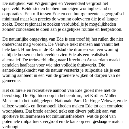
De nabijheid van Wageningen en Veenendaal vergroot het
speelveld. Beide steden hebben hun eigen woningbestand en
corporaties. Een ruil tussen Ede en een buurgemeente is geografisch
minimaal maar kan precies de woning opleveren die je al langer
zoekt. Door regionaal te zoeken verdubbel je je mogelijkheden
zonder concessies te doen aan je dagelijkse routine en leefpatroon.
De natuurlijke omgeving van Ede is een troef bij het ruilen die niet
onderschat mag worden. De Veluwe trekt mensen aan vanuit het
hele land. Huurders in de Randstad die dromen van een woning
nabij de bossen en heidevelden zien Ede als een realistisch
alternatief. De treinverbinding naar Utrecht en
Amsterdam
maakt
pendelen haalbaar voor wie niet volledig thuiswerkt. Die
aantrekkingskracht van de natuur versterkt je ruilpositie als je een
woning aanbiedt in een van de groenere wijken of dorpen van de
gemeente.
Het culturele en recreatieve aanbod van Ede groeit mee met de
bevolking. De Figi bioscoop in het centrum, het Kröller-Müller
Museum in het nabijgelegen Nationale Park De Hoge Veluwe, en de
talloze wandel- en fietsmogelijkheden maken Ede tot een complete
woonplaats. Dat brede aanbod trekt een divers publiek aan van
sportieve buitenmensen tot cultuurliefhebbers, wat de pool van
potentiele ruilpartners vergroot en de kans op een geslaagde match
verhoogt.