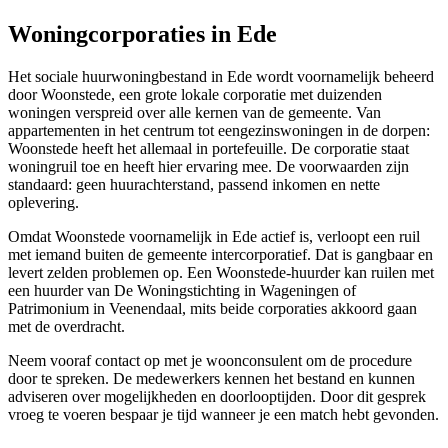
Woningcorporaties in Ede
Het sociale huurwoningbestand in Ede wordt voornamelijk beheerd
door
Woonstede
, een grote lokale corporatie met duizenden
woningen verspreid over alle kernen van de gemeente. Van
appartementen in het centrum tot eengezinswoningen in de dorpen:
Woonstede heeft het allemaal in portefeuille. De corporatie staat
woningruil toe en heeft hier ervaring mee. De voorwaarden zijn
standaard: geen huurachterstand, passend inkomen en nette
oplevering.
Omdat Woonstede voornamelijk in Ede actief is, verloopt een ruil
met iemand buiten de gemeente intercorporatief. Dat is gangbaar en
levert zelden problemen op. Een Woonstede-huurder kan ruilen met
een huurder van De Woningstichting in
Wageningen
of
Patrimonium in
Veenendaal
, mits beide corporaties akkoord gaan
met de overdracht.
Neem vooraf contact op met je woonconsulent om de procedure
door te spreken. De medewerkers kennen het bestand en kunnen
adviseren over mogelijkheden en doorlooptijden. Door dit gesprek
vroeg te voeren bespaar je tijd wanneer je een match hebt gevonden.