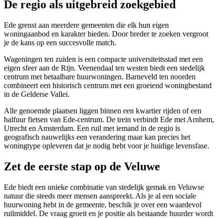
De regio als uitgebreid zoekgebied
Ede grenst aan meerdere gemeenten die elk hun eigen
woningaanbod en karakter bieden. Door breder te zoeken vergroot
je de kans op een succesvolle match.
Wageningen ten zuiden is een compacte universiteitsstad met een
eigen sfeer aan de Rijn. Veenendaal ten westen biedt een stedelijk
centrum met betaalbare huurwoningen.
Barneveld
ten noorden
combineert een historisch centrum met een groeiend woningbestand
in de Gelderse Vallei.
Alle genoemde plaatsen liggen binnen een kwartier rijden of een
halfuur fietsen van Ede-centrum. De trein verbindt Ede met Arnhem,
Utrecht en Amsterdam. Een ruil met iemand in de regio is
geografisch nauwelijks een verandering maar kan precies het
woningtype opleveren dat je nodig hebt voor je huidige levensfase.
Zet de eerste stap op de Veluwe
Ede biedt een unieke combinatie van stedelijk gemak en Veluwse
natuur die steeds meer mensen aanspreekt. Als je al een sociale
huurwoning hebt in de gemeente, beschik je over een waardevol
ruilmiddel. De vraag groeit en je positie als bestaande huurder wordt