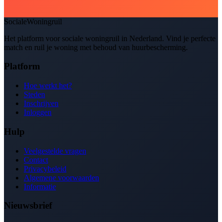
SocialeWoningruil
Het platform voor sociale woningruil in Nederland. Vind je perfecte
match en ruil je woning met behoud van huurbescherming.
Platform
Hoe werkt het?
Steden
Inschrijven
Inloggen
Hulp
Veelgestelde vragen
Contact
Privacybeleid
Algemene voorwaarden
Informatie
Nieuwsbrief