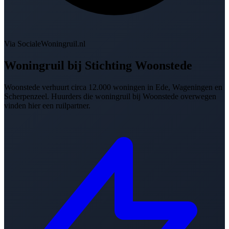
Via SocialeWoningruil.nl
Woningruil bij
Stichting Woonstede
Woonstede verhuurt circa 12.000 woningen in Ede, Wageningen en
Scherpenzeel. Huurders die woningruil bij Woonstede overwegen
vinden hier een ruilpartner.