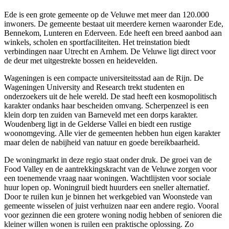
Ede is een grote gemeente op de Veluwe met meer dan 120.000
inwoners. De gemeente bestaat uit meerdere kernen waaronder Ede,
Bennekom
, Lunteren en Ederveen. Ede heeft een breed aanbod aan
winkels, scholen en sportfaciliteiten. Het treinstation biedt
verbindingen naar
Utrecht
en
Arnhem
. De Veluwe ligt direct voor
de deur met uitgestrekte bossen en heidevelden.
Wageningen is een compacte universiteitsstad aan de Rijn. De
Wageningen University and Research trekt studenten en
onderzoekers uit de hele wereld. De stad heeft een kosmopolitisch
karakter ondanks haar bescheiden omvang. Scherpenzeel is een
klein dorp ten zuiden van
Barneveld
met een dorps karakter.
Woudenberg ligt in de Gelderse Vallei en biedt een rustige
woonomgeving. Alle vier de gemeenten hebben hun eigen karakter
maar delen de nabijheid van natuur en goede bereikbaarheid.
De woningmarkt in deze regio staat onder druk. De groei van de
Food Valley en de aantrekkingskracht van de Veluwe zorgen voor
een toenemende vraag naar woningen. Wachtlijsten voor sociale
huur lopen op. Woningruil biedt huurders een sneller alternatief.
Door te ruilen kun je binnen het werkgebied van Woonstede van
gemeente wisselen of juist verhuizen naar een andere regio. Vooral
voor gezinnen die een grotere woning nodig hebben of senioren die
kleiner willen wonen is ruilen een praktische oplossing. Zo