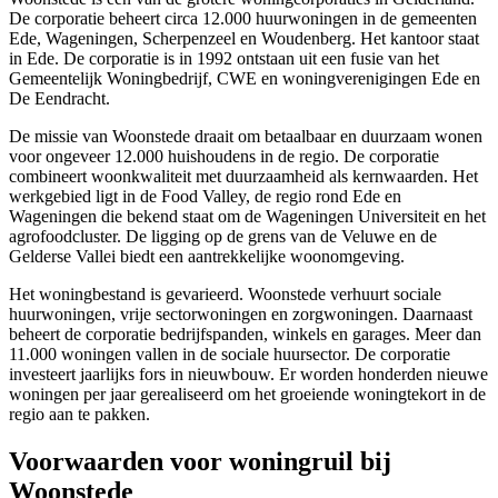
De corporatie beheert circa 12.000 huurwoningen in de gemeenten
Ede
,
Wageningen
,
Scherpenzeel
en
Woudenberg
. Het kantoor staat
in Ede. De corporatie is in 1992 ontstaan uit een fusie van het
Gemeentelijk Woningbedrijf, CWE en woningverenigingen Ede en
De Eendracht.
De missie van Woonstede draait om betaalbaar en duurzaam wonen
voor ongeveer 12.000 huishoudens in de regio. De corporatie
combineert woonkwaliteit met duurzaamheid als kernwaarden. Het
werkgebied ligt in de Food Valley, de regio rond Ede en
Wageningen die bekend staat om de Wageningen Universiteit en het
agrofoodcluster. De ligging op de grens van de Veluwe en de
Gelderse Vallei biedt een aantrekkelijke woonomgeving.
Het woningbestand is gevarieerd. Woonstede verhuurt sociale
huurwoningen, vrije sectorwoningen en zorgwoningen. Daarnaast
beheert de corporatie bedrijfspanden, winkels en garages. Meer dan
11.000 woningen vallen in de sociale huursector. De corporatie
investeert jaarlijks fors in nieuwbouw. Er worden honderden nieuwe
woningen per jaar gerealiseerd om het groeiende woningtekort in de
regio aan te pakken.
Voorwaarden voor woningruil bij
Woonstede