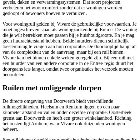
gevels, daken en verwarmingssystemen. Dat soort projecten
verbeteren het wooncomfort zonder dat er woningen worden
gesloopt of bewoners hoeven te verhuizen.
Voor woningruil gelden bij Vivare de gebruikelijke voorwaarden. Je
moet ingeschreven staan als woningzoekende bij Entree. De woning
die je wilt betrekken moet passen bij je huishoudgrootte. En je mag
geen huurachterstand hebben. Beide huurders dienen schriftelijk
toestemming te vragen aan hun corporatie. De doorlooptijd hangt af
van de complexiteit van de aanvraag, maar bij een ruil binnen
Vivare kan het binnen enkele weken geregeld zijn. Bij een ruil met
een huurder van een andere corporatie in de Entree-regio duurt het
doorgaans iets langer, omdat twee organisaties het verzoek moeten
beoordelen.
Ruilen met omliggende dorpen
De directe omgeving van Doorwerth biedt verschillende
ruilmogelijkheden.
Heelsum
en
Renkum
liggen op een paar
kilometer afstand en vallen onder dezelfde corporatie.
Oosterbeek
grenst aan Doorwerth en heeft een groter winkelaanbod. Richting
het oosten ligt
Arnhem
, waar Vivare ook duizenden woningen
beheert.
Een ruil binnen dezelfde corporatie is administratief eenvoudiger. Er