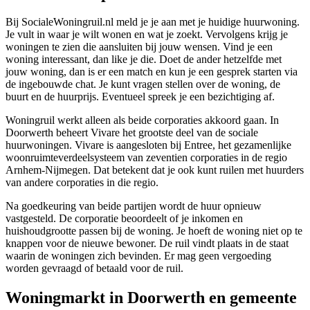
Bij SocialeWoningruil.nl meld je je aan met je huidige huurwoning.
Je vult in waar je wilt wonen en wat je zoekt. Vervolgens krijg je
woningen te zien die aansluiten bij jouw wensen. Vind je een
woning interessant, dan like je die. Doet de ander hetzelfde met
jouw woning, dan is er een match en kun je een gesprek starten via
de ingebouwde chat. Je kunt vragen stellen over de woning, de
buurt en de huurprijs. Eventueel spreek je een bezichtiging af.
Woningruil werkt alleen als beide corporaties akkoord gaan. In
Doorwerth beheert
Vivare
het grootste deel van de sociale
huurwoningen. Vivare is aangesloten bij Entree, het gezamenlijke
woonruimteverdeelsysteem van zeventien corporaties in de regio
Arnhem-
Nijmegen
. Dat betekent dat je ook kunt ruilen met huurders
van andere corporaties in die regio.
Na goedkeuring van beide partijen wordt de huur opnieuw
vastgesteld. De corporatie beoordeelt of je inkomen en
huishoudgrootte passen bij de woning. Je hoeft de woning niet op te
knappen voor de nieuwe bewoner. De ruil vindt plaats in de staat
waarin de woningen zich bevinden. Er mag geen vergoeding
worden gevraagd of betaald voor de ruil.
Woningmarkt in Doorwerth en gemeente