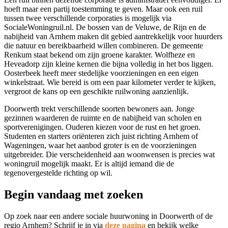
hoeft maar een partij toestemming te geven. Maar ook een ruil
tussen twee verschillende corporaties is mogelijk via
SocialeWoningruil.nl. De bossen van de Veluwe, de Rijn en de
nabijheid van Arnhem maken dit gebied aantrekkelijk voor huurders
die natuur en bereikbaarheid willen combineren. De gemeente
Renkum staat bekend om zijn groene karakter. Wolfheze en
Heveadorp zijn kleine kernen die bijna volledig in het bos liggen.
Oosterbeek heeft meer stedelijke voorzieningen en een eigen
winkelstraat. Wie bereid is om een paar kilometer verder te kijken,
vergroot de kans op een geschikte
ruilwoning
aanzienlijk.
Doorwerth trekt verschillende soorten bewoners aan. Jonge
gezinnen waarderen de ruimte en de nabijheid van scholen en
sportverenigingen. Ouderen kiezen voor de rust en het groen.
Studenten en starters oriënteren zich juist richting Arnhem of
Wageningen, waar het aanbod groter is en de voorzieningen
uitgebreider. Die verscheidenheid aan woonwensen is precies wat
woningruil mogelijk maakt. Er is altijd iemand die de
tegenovergestelde richting op wil.
Begin vandaag met zoeken
Op zoek naar een andere sociale huurwoning in Doorwerth of de
regio Arnhem? Schrijf je in via
deze pagina
en bekijk welke