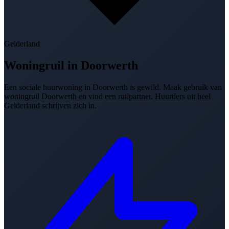
Gelderland
Woningruil in
Doorwerth
Een sociale huurwoning in Doorwerth is gewild. Maak gebruik van
woningruil Doorwerth en vind een ruilpartner. Huurders uit heel
Gelderland schrijven zich in.