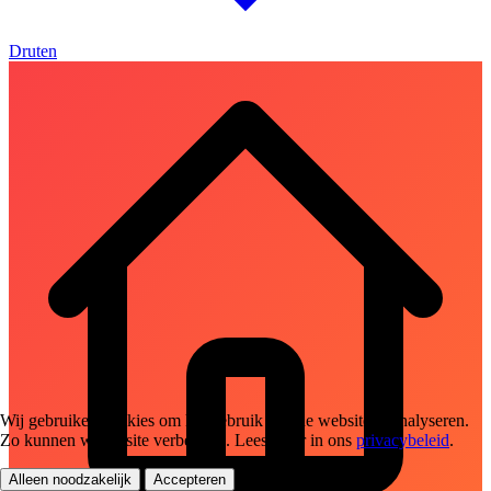
Druten
Wij gebruiken cookies om het gebruik van de website te analyseren.
Zo kunnen we de site verbeteren. Lees meer in ons
privacybeleid
.
Alleen noodzakelijk
Accepteren