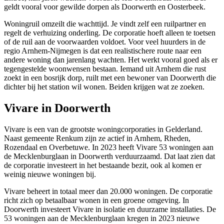
geldt vooral voor gewilde dorpen als Doorwerth en Oosterbeek.
Woningruil omzeilt die wachttijd. Je vindt zelf een ruilpartner en
regelt de verhuizing onderling. De corporatie hoeft alleen te toetsen
of de ruil aan de voorwaarden voldoet. Voor veel huurders in de
regio Arnhem-Nijmegen is dat een realistischere route naar een
andere woning dan jarenlang wachten. Het werkt vooral goed als er
tegengestelde woonwensen bestaan. Iemand uit Arnhem die rust
zoekt in een bosrijk dorp, ruilt met een bewoner van Doorwerth die
dichter bij het station wil wonen. Beiden krijgen wat ze zoeken.
Vivare in Doorwerth
Vivare
is een van de grootste
woningcorporaties
in Gelderland.
Naast gemeente Renkum zijn ze actief in Arnhem,
Rheden
,
Rozendaal en Overbetuwe. In 2023 heeft Vivare 53 woningen aan
de Mecklenburglaan in Doorwerth verduurzaamd. Dat laat zien dat
de corporatie investeert in het bestaande bezit, ook al komen er
weinig nieuwe woningen bij.
Vivare beheert in totaal meer dan 20.000 woningen. De corporatie
richt zich op betaalbaar wonen in een groene omgeving. In
Doorwerth investeert Vivare in isolatie en duurzame installaties. De
53 woningen aan de Mecklenburglaan kregen in 2023 nieuwe