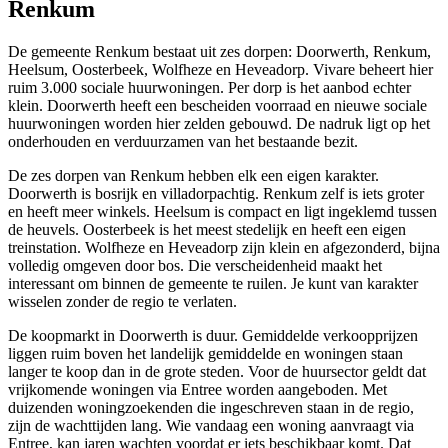
Renkum
De gemeente Renkum bestaat uit zes dorpen: Doorwerth, Renkum,
Heelsum, Oosterbeek, Wolfheze en Heveadorp. Vivare beheert hier
ruim 3.000 sociale huurwoningen. Per dorp is het aanbod echter
klein. Doorwerth heeft een bescheiden voorraad en nieuwe sociale
huurwoningen worden hier zelden gebouwd. De nadruk ligt op het
onderhouden en verduurzamen van het bestaande bezit.
De zes dorpen van Renkum hebben elk een eigen karakter.
Doorwerth is bosrijk en villadorpachtig. Renkum zelf is iets groter
en heeft meer winkels. Heelsum is compact en ligt ingeklemd tussen
de heuvels. Oosterbeek is het meest stedelijk en heeft een eigen
treinstation. Wolfheze en Heveadorp zijn klein en afgezonderd, bijna
volledig omgeven door bos. Die verscheidenheid maakt het
interessant om binnen de gemeente te ruilen. Je kunt van karakter
wisselen zonder de regio te verlaten.
De koopmarkt in Doorwerth is duur. Gemiddelde verkoopprijzen
liggen ruim boven het landelijk gemiddelde en woningen staan
langer te koop dan in de grote steden. Voor de huursector geldt dat
vrijkomende woningen via Entree worden aangeboden. Met
duizenden woningzoekenden die ingeschreven staan in de regio,
zijn de wachttijden lang. Wie vandaag een woning aanvraagt via
Entree, kan jaren wachten voordat er iets beschikbaar komt. Dat