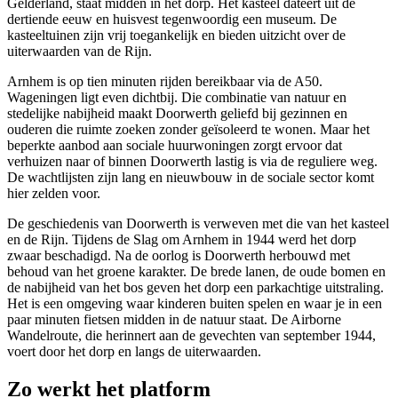
Gelderland, staat midden in het dorp. Het kasteel dateert uit de
dertiende eeuw en huisvest tegenwoordig een museum. De
kasteeltuinen zijn vrij toegankelijk en bieden uitzicht over de
uiterwaarden van de Rijn.
Arnhem is op tien minuten rijden bereikbaar via de A50.
Wageningen
ligt even dichtbij. Die combinatie van natuur en
stedelijke nabijheid maakt Doorwerth geliefd bij gezinnen en
ouderen die ruimte zoeken zonder geïsoleerd te wonen. Maar het
beperkte aanbod aan sociale huurwoningen zorgt ervoor dat
verhuizen naar of binnen Doorwerth lastig is via de reguliere weg.
De wachtlijsten zijn lang en nieuwbouw in de sociale sector komt
hier zelden voor.
De geschiedenis van Doorwerth is verweven met die van het kasteel
en de Rijn. Tijdens de Slag om Arnhem in 1944 werd het dorp
zwaar beschadigd. Na de oorlog is Doorwerth herbouwd met
behoud van het groene karakter. De brede lanen, de oude bomen en
de nabijheid van het bos geven het dorp een parkachtige uitstraling.
Het is een omgeving waar kinderen buiten spelen en waar je in een
paar minuten fietsen midden in de natuur staat. De Airborne
Wandelroute, die herinnert aan de gevechten van september 1944,
voert door het dorp en langs de uiterwaarden.
Zo werkt het platform