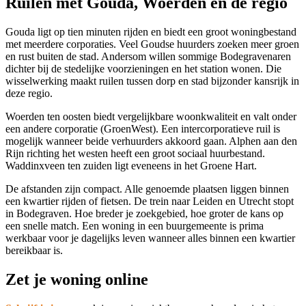
Ruilen met Gouda, Woerden en de regio
Gouda
ligt op tien minuten rijden en biedt een groot woningbestand
met meerdere corporaties. Veel Goudse huurders zoeken meer groen
en rust buiten de stad. Andersom willen sommige Bodegravenaren
dichter bij de stedelijke voorzieningen en het station wonen. Die
wisselwerking maakt ruilen tussen dorp en stad bijzonder kansrijk in
deze regio.
Woerden
ten oosten biedt vergelijkbare woonkwaliteit en valt onder
een andere corporatie (
GroenWest
). Een intercorporatieve ruil is
mogelijk wanneer beide verhuurders akkoord gaan.
Alphen aan den
Rijn
richting het westen heeft een groot sociaal huurbestand.
Waddinxveen
ten zuiden ligt eveneens in het Groene Hart.
De afstanden zijn compact. Alle genoemde plaatsen liggen binnen
een kwartier rijden of fietsen. De trein naar Leiden en Utrecht stopt
in Bodegraven. Hoe breder je zoekgebied, hoe groter de kans op
een snelle match. Een woning in een buurgemeente is prima
werkbaar voor je dagelijks leven wanneer alles binnen een kwartier
bereikbaar is.
Zet je woning online