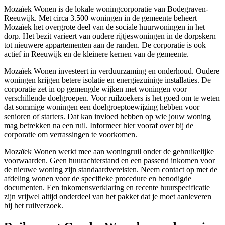
Mozaïek Wonen
is de lokale woningcorporatie van Bodegraven-
Reeuwijk. Met circa 3.500 woningen in de gemeente beheert
Mozaïek het overgrote deel van de sociale huurwoningen in het
dorp. Het bezit varieert van oudere rijtjeswoningen in de dorpskern
tot nieuwere appartementen aan de randen. De corporatie is ook
actief in Reeuwijk en de kleinere kernen van de gemeente.
Mozaïek Wonen investeert in verduurzaming en onderhoud. Oudere
woningen krijgen betere isolatie en energiezuinige installaties. De
corporatie zet in op gemengde wijken met woningen voor
verschillende doelgroepen. Voor ruilzoekers is het goed om te weten
dat sommige woningen een doelgroeptoewijzing hebben voor
senioren of starters. Dat kan invloed hebben op wie jouw woning
mag betrekken na een ruil. Informeer hier vooraf over bij de
corporatie om verrassingen te voorkomen.
Mozaïek Wonen werkt mee aan woningruil onder de gebruikelijke
voorwaarden. Geen huurachterstand en een passend inkomen voor
de nieuwe woning zijn standaardvereisten. Neem contact op met de
afdeling wonen voor de specifieke procedure en benodigde
documenten. Een inkomensverklaring en recente huurspecificatie
zijn vrijwel altijd onderdeel van het pakket dat je moet aanleveren
bij het ruilverzoek.