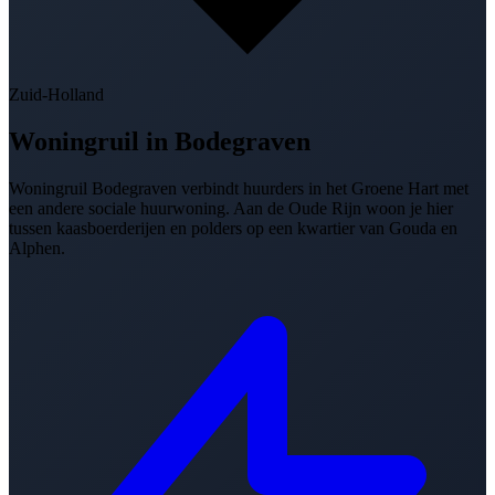
Zuid-Holland
Woningruil in
Bodegraven
Woningruil Bodegraven verbindt huurders in het Groene Hart met
een andere sociale huurwoning. Aan de Oude Rijn woon je hier
tussen kaasboerderijen en polders op een kwartier van Gouda en
Alphen.