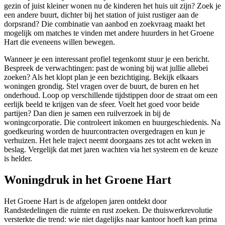
gezin of juist kleiner wonen nu de kinderen het huis uit zijn? Zoek je
een andere buurt, dichter bij het station of juist rustiger aan de
dorpsrand? Die combinatie van aanbod en zoekvraag maakt het
mogelijk om matches te vinden met andere huurders in het Groene
Hart die eveneens willen bewegen.
Wanneer je een interessant profiel tegenkomt stuur je een bericht.
Bespreek de verwachtingen: past de woning bij wat jullie allebei
zoeken? Als het klopt plan je een bezichtiging. Bekijk elkaars
woningen grondig. Stel vragen over de buurt, de buren en het
onderhoud. Loop op verschillende tijdstippen door de straat om een
eerlijk beeld te krijgen van de sfeer. Voelt het goed voor beide
partijen? Dan dien je samen een ruilverzoek in bij de
woningcorporatie
. Die controleert inkomen en huurgeschiedenis. Na
goedkeuring worden de huurcontracten overgedragen en kun je
verhuizen. Het hele traject neemt doorgaans zes tot acht weken in
beslag. Vergelijk dat met jaren wachten via het systeem en de keuze
is helder.
Woningdruk in het Groene Hart
Het Groene Hart is de afgelopen jaren ontdekt door
Randstedelingen die ruimte en rust zoeken. De thuiswerkrevolutie
versterkte die trend: wie niet dagelijks naar kantoor hoeft kan prima