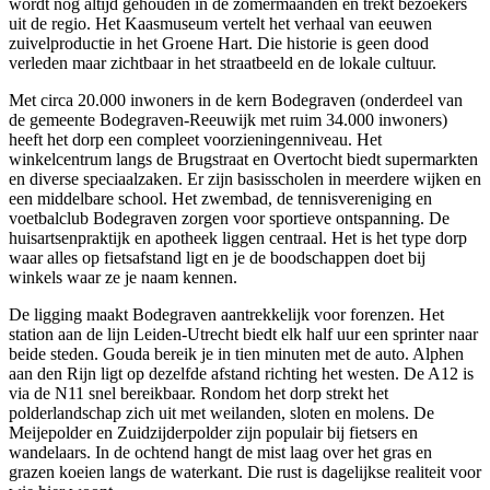
wordt nog altijd gehouden in de zomermaanden en trekt bezoekers
uit de regio. Het Kaasmuseum vertelt het verhaal van eeuwen
zuivelproductie in het Groene Hart. Die historie is geen dood
verleden maar zichtbaar in het straatbeeld en de lokale cultuur.
Met circa 20.000 inwoners in de kern Bodegraven (onderdeel van
de gemeente Bodegraven-
Reeuwijk
met ruim 34.000 inwoners)
heeft het dorp een compleet voorzieningenniveau. Het
winkelcentrum langs de Brugstraat en Overtocht biedt supermarkten
en diverse speciaalzaken. Er zijn basisscholen in meerdere wijken en
een middelbare school. Het zwembad, de tennisvereniging en
voetbalclub Bodegraven zorgen voor sportieve ontspanning. De
huisartsenpraktijk en apotheek liggen centraal. Het is het type dorp
waar alles op fietsafstand ligt en je de boodschappen doet bij
winkels waar ze je naam kennen.
De ligging maakt Bodegraven aantrekkelijk voor forenzen. Het
station aan de lijn
Leiden
-
Utrecht
biedt elk half uur een sprinter naar
beide steden. Gouda bereik je in tien minuten met de auto. Alphen
aan den Rijn ligt op dezelfde afstand richting het westen. De A12 is
via de N11 snel bereikbaar. Rondom het dorp strekt het
polderlandschap zich uit met weilanden, sloten en molens. De
Meijepolder en Zuidzijderpolder zijn populair bij fietsers en
wandelaars. In de ochtend hangt de mist laag over het gras en
grazen koeien langs de waterkant. Die rust is dagelijkse realiteit voor