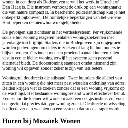
wonen in een dorp als Bodegraven terwijl het werk in Utrecht of
Den Haag
is. Die instroom verhoogt de druk op een woningmarkt
die van nature compact is. In beschermd polderlandschap kun je niet
onbeperkt bijbouwen. De ruimtelijke beperkingen van het Groene
Hart beperken de nieuwbouwmogelijkheden.
De gevolgen zijn zichtbaar in het verdeelsysteem. Per vrijkomende
sociale huurwoning reageren tientallen woningzoekenden met
jarenlange inschrijftijd. Starters die in Bodegraven zijn opgegroeid
worden gedwongen om elders te zoeken of lang bij hun ouders te
blijven wonen. Gezinnen met een groeiend aantal kinderen zitten
vast in een te kleine woning terwijl het systeem geen passend
alternatief biedt. De doorstroming stagneert omdat niemand zijn
woning wil opgeven zonder zeker te zijn van iets beters.
Woningruil doorbreekt die stilstand. Twee huurders die allebei vast
zitten in een woning die niet meer past wisselen onderling van adres.
Beiden krijgen wat ze zoeken zonder dat er een woning vrijkomt op
de wachtlijst. Het bestaande woningbestand wordt effectiever benut.
Een senior die kleiner wil wonen maakt een eengezinshuis vrij voor
een gezin dat precies dat type woning zoekt. Die directe uitwisseling
is effectiever dan wachten op een systeem dat steeds trager wordt.
Huren bij Mozaïek Wonen