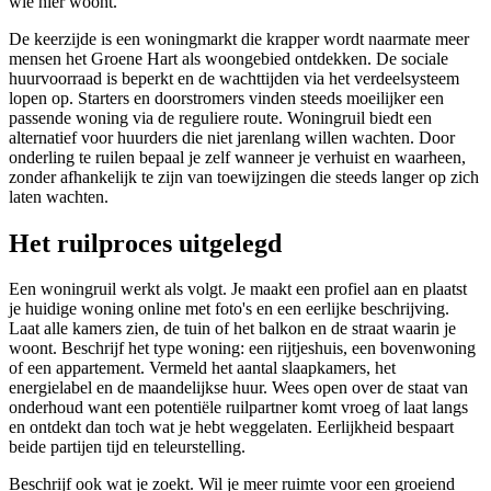
wie hier woont.
De keerzijde is een woningmarkt die krapper wordt naarmate meer
mensen het Groene Hart als woongebied ontdekken. De sociale
huurvoorraad is beperkt en de wachttijden via het verdeelsysteem
lopen op. Starters en doorstromers vinden steeds moeilijker een
passende woning via de reguliere route.
Woningruil
biedt een
alternatief voor huurders die niet jarenlang willen wachten. Door
onderling te ruilen bepaal je zelf wanneer je verhuist en waarheen,
zonder afhankelijk te zijn van toewijzingen die steeds langer op zich
laten wachten.
Het ruilproces uitgelegd
Een woningruil werkt als volgt. Je maakt een profiel aan en plaatst
je huidige woning online met foto's en een eerlijke beschrijving.
Laat alle kamers zien, de tuin of het balkon en de straat waarin je
woont. Beschrijf het type woning: een rijtjeshuis, een bovenwoning
of een appartement. Vermeld het aantal slaapkamers, het
energielabel en de maandelijkse huur. Wees open over de staat van
onderhoud want een potentiële ruilpartner komt vroeg of laat langs
en ontdekt dan toch wat je hebt weggelaten. Eerlijkheid bespaart
beide partijen tijd en teleurstelling.
Beschrijf ook wat je zoekt. Wil je meer ruimte voor een groeiend