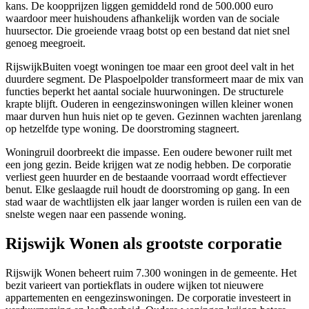
kans. De koopprijzen liggen gemiddeld rond de 500.000 euro
waardoor meer huishoudens afhankelijk worden van de sociale
huursector. Die groeiende vraag botst op een bestand dat niet snel
genoeg meegroeit.
RijswijkBuiten voegt woningen toe maar een groot deel valt in het
duurdere segment. De Plaspoelpolder transformeert maar de mix van
functies beperkt het aantal sociale huurwoningen. De structurele
krapte blijft. Ouderen in eengezinswoningen willen kleiner wonen
maar durven hun huis niet op te geven. Gezinnen wachten jarenlang
op hetzelfde type woning. De doorstroming stagneert.
Woningruil doorbreekt die impasse. Een oudere bewoner ruilt met
een jong gezin. Beide krijgen wat ze nodig hebben. De corporatie
verliest geen huurder en de bestaande voorraad wordt effectiever
benut. Elke geslaagde ruil houdt de doorstroming op gang. In een
stad waar de wachtlijsten elk jaar langer worden is ruilen een van de
snelste wegen naar een passende woning.
Rijswijk Wonen als grootste corporatie
Rijswijk Wonen beheert ruim 7.300 woningen in de gemeente. Het
bezit varieert van portiekflats in oudere wijken tot nieuwere
appartementen en eengezinswoningen. De corporatie investeert in