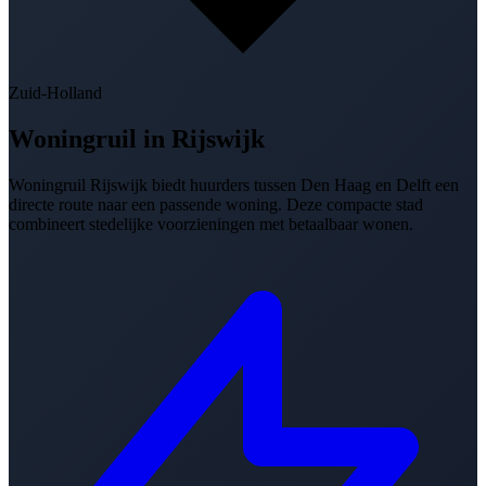
Zuid-Holland
Woningruil in
Rijswijk
Woningruil Rijswijk biedt huurders tussen Den Haag en Delft een
directe route naar een passende woning. Deze compacte stad
combineert stedelijke voorzieningen met betaalbaar wonen.