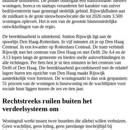
industrie domineren. De polder ondergaat een transformatie: nieuwe
woningen, horeca en startups veranderen het karakter van zuiver
bedrijventerrein naar gemengd stedelijk gebied. RijswijkBuiten aan
de zuidkant is de grote nieuwbouwlocatie die tot 2026 ruim 3.500
woningen oplevert. Het is een van de grootste binnenstedelijke
ontwikkelingen van de regio.
De bereikbaarheid is uitstekend. Station Rijswijk ligt aan de
spoorlijn Den Haag-
Rotterdam
. In vijf minuten zit je op Den Haag
Centraal. In een kwartier op Rotterdam Centraal. De tram verbindt
Rijswijk met het centrum van Den Haag en met Delft. De A4 en de
A13 lopen langs de gemeente en bieden snelle autoverbindingen in
alle richtingen. Per fiets ben je in tien minuten in het centrum van
Delft of Den Haag. Die bereikbaarheid gecombineerd met de relatief
lagere huren ten opzichte van Den Haag maakt Rijswijk
aantrekkelijk voor forenzen. De woningmarkt is dan ook gespannen:
51 procent van de woningen is huurwoning en de wachtlijsten voor
sociale huur liggen tussen de zes en tien jaar.
Rechtstreeks ruilen buiten het
verdeelsysteem om
Woningruil
werkt tussen twee huurders die allebei willen verhuizen.
Geen wachtlijst, geen loting, geen jarenlange inschrijftijd bij