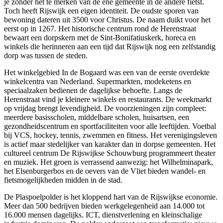
je zonder het te merken van de ene gemeente in de andere fietst.
Toch heeft Rijswijk een eigen identiteit. De oudste sporen van
bewoning dateren uit 3500 voor Christus. De naam duikt voor het
eerst op in 1267. Het historische centrum rond de Herenstraat
bewaart een dorpskern met de Sint-Bonifatiuskerk, horeca en
winkels die herinneren aan een tijd dat Rijswijk nog een zelfstandig
dorp was tussen de steden.
Het winkelgebied In de Bogaard was een van de eerste overdekte
winkelcentra van Nederland. Supermarkten, modeketens en
speciaalzaken bedienen de dagelijkse behoefte. Langs de
Herenstraat vind je kleinere winkels en restaurants. De weekmarkt
op vrijdag brengt levendigheid. De voorzieningen zijn compleet:
meerdere basisscholen, middelbare scholen, huisartsen, een
gezondheidscentrum en sportfaciliteiten voor alle leeftijden. Voetbal
bij VCS, hockey, tennis, zwemmen en fitness. Het verenigingsleven
is actief maar stedelijker van karakter dan in dorpse gemeenten. Het
cultureel centrum De Rijswijkse Schouwburg programmeert theater
en muziek. Het groen is verrassend aanwezig: het Wilhelminapark,
het Elsenburgerbos en de oevers van de Vliet bieden wandel- en
fietsmogelijkheden midden in de stad.
De Plaspoelpolder is het kloppend hart van de Rijswijkse economie.
Meer dan 500 bedrijven bieden werkgelegenheid aan 14.000 tot
16.000 mensen dagelijks. ICT, dienstverlening en kleinschalige