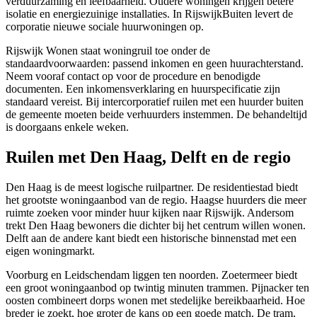
verduurzaming en leefbaarheid. Oudere woningen krijgen betere
isolatie en energiezuinige installaties. In RijswijkBuiten levert de
corporatie nieuwe sociale huurwoningen op.
Rijswijk Wonen staat woningruil toe onder de
standaardvoorwaarden: passend inkomen en geen huurachterstand.
Neem vooraf contact op voor de procedure en benodigde
documenten. Een inkomensverklaring en huurspecificatie zijn
standaard vereist. Bij intercorporatief ruilen met een huurder buiten
de gemeente moeten beide verhuurders instemmen. De behandeltijd
is doorgaans enkele weken.
Ruilen met Den Haag, Delft en de regio
Den Haag
is de meest logische ruilpartner. De residentiestad biedt
het grootste woningaanbod van de regio. Haagse huurders die meer
ruimte zoeken voor minder huur kijken naar Rijswijk. Andersom
trekt Den Haag bewoners die dichter bij het centrum willen wonen.
Delft
aan de andere kant biedt een historische binnenstad met een
eigen woningmarkt.
Voorburg
en
Leidschendam
liggen ten noorden.
Zoetermeer
biedt
een groot woningaanbod op twintig minuten trammen.
Pijnacker
ten
oosten combineert dorps wonen met stedelijke bereikbaarheid. Hoe
breder je zoekt, hoe groter de kans op een goede match. De tram,