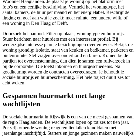
Woonnet
Haaglanden
. Je plaatst je woning op het platform met
foto's en een eerlijke beschrijving. Vermeld het woningtype, het
aantal kamers, de huur per maand en het energielabel. Beschrijf de
ligging en geef aan wat je zoekt: meer ruimte, een andere wijk, of
een woning in Den Haag of Delft.
Doorzoek het aanbod. Filter op plaats, woningtype en huurprijs.
Stuur berichten naar huurders met een interessant profiel. Bij
wederzijdse interesse plan je bezichtigingen over en weer. Bekijk de
woning grondig: isolatie, staat van keuken en badkamer, parkeren en
buitenruimte. Stel vragen over onderhoud en buren. Komen beide
partijen tot overeenstemming, dan dien je samen een ruilverzoek in
bij de corporatie. Die toetst inkomen en huurgeschiedenis. Na
goedkeuring worden de contracten overgedragen. Je behoudt je
sociale huurprijs en huurbescherming. Het hele traject duurt zes tot
acht weken.
Gespannen huurmarkt met lange
wachtlijsten
De sociale huurmarkt in Rijswijk is een van de meest gespannen van
de regio Haaglanden. De wachtlijsten lopen op tot zes tot tien jaar.
Per vrijkomende woning reageren tientallen kandidaten met
jarenlange inschrijftijd. Starters en jonge gezinnen maken nauwelijks