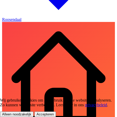
Roosendaal
Wij gebruiken cookies om het gebruik van de website te analyseren.
Zo kunnen we de site verbeteren. Lees meer in ons
privacybeleid
.
Alleen noodzakelijk
Accepteren