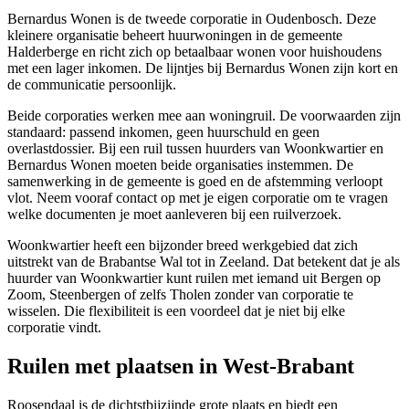
Bernardus Wonen is de tweede corporatie in Oudenbosch. Deze
kleinere organisatie beheert huurwoningen in de gemeente
Halderberge en richt zich op betaalbaar wonen voor huishoudens
met een lager inkomen. De lijntjes bij Bernardus Wonen zijn kort en
de communicatie persoonlijk.
Beide corporaties werken mee aan woningruil. De voorwaarden zijn
standaard: passend inkomen, geen huurschuld en geen
overlastdossier. Bij een ruil tussen huurders van Woonkwartier en
Bernardus Wonen moeten beide organisaties instemmen. De
samenwerking in de gemeente is goed en de afstemming verloopt
vlot. Neem vooraf contact op met je eigen corporatie om te vragen
welke documenten je moet aanleveren bij een ruilverzoek.
Woonkwartier heeft een bijzonder breed werkgebied dat zich
uitstrekt van de Brabantse Wal tot in Zeeland. Dat betekent dat je als
huurder van Woonkwartier kunt ruilen met iemand uit
Bergen op
Zoom
,
Steenbergen
of zelfs Tholen zonder van corporatie te
wisselen. Die flexibiliteit is een voordeel dat je niet bij elke
corporatie vindt.
Ruilen met plaatsen in West-Brabant
Roosendaal
is de dichtstbijzijnde grote plaats en biedt een