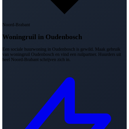
Noord-Brabant
Woningruil in
Oudenbosch
Een sociale huurwoning in Oudenbosch is gewild. Maak gebruik
van woningruil Oudenbosch en vind een ruilpartner. Huurders uit
heel Noord-Brabant schrijven zich in.