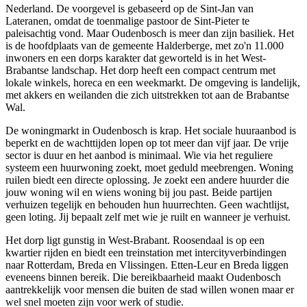
Nederland. De voorgevel is gebaseerd op de Sint-Jan van
Lateranen, omdat de toenmalige pastoor de Sint-Pieter te
paleisachtig vond. Maar Oudenbosch is meer dan zijn basiliek. Het
is de hoofdplaats van de gemeente Halderberge, met zo'n 11.000
inwoners en een dorps karakter dat geworteld is in het West-
Brabantse landschap. Het dorp heeft een compact centrum met
lokale winkels, horeca en een weekmarkt. De omgeving is landelijk,
met akkers en weilanden die zich uitstrekken tot aan de Brabantse
Wal.
De woningmarkt in Oudenbosch is krap. Het sociale huuraanbod is
beperkt en de wachttijden lopen op tot meer dan vijf jaar. De vrije
sector is duur en het aanbod is minimaal. Wie via het reguliere
systeem een huurwoning zoekt, moet geduld meebrengen.
Woning
ruilen
biedt een directe oplossing. Je zoekt een andere huurder die
jouw woning wil en wiens woning bij jou past. Beide partijen
verhuizen tegelijk en behouden hun huurrechten. Geen wachtlijst,
geen loting. Jij bepaalt zelf met wie je ruilt en wanneer je verhuist.
Het dorp ligt gunstig in West-Brabant. Roosendaal is op een
kwartier rijden en biedt een treinstation met intercityverbindingen
naar
Rotterdam
, Breda en
Vlissingen
. Etten-Leur en Breda liggen
eveneens binnen bereik. Die bereikbaarheid maakt Oudenbosch
aantrekkelijk voor mensen die buiten de stad willen wonen maar er
wel snel moeten zijn voor werk of studie.