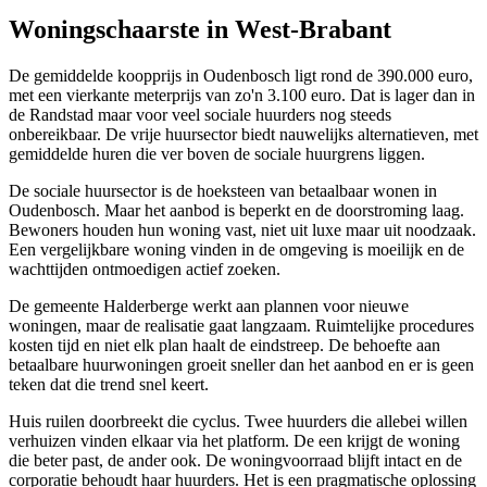
Woningschaarste in West-Brabant
De gemiddelde koopprijs in Oudenbosch ligt rond de 390.000 euro,
met een vierkante meterprijs van zo'n 3.100 euro. Dat is lager dan in
de Randstad maar voor veel sociale huurders nog steeds
onbereikbaar. De vrije huursector biedt nauwelijks alternatieven, met
gemiddelde huren die ver boven de sociale huurgrens liggen.
De sociale huursector is de hoeksteen van betaalbaar wonen in
Oudenbosch. Maar het aanbod is beperkt en de doorstroming laag.
Bewoners houden hun woning vast, niet uit luxe maar uit noodzaak.
Een vergelijkbare woning vinden in de omgeving is moeilijk en de
wachttijden ontmoedigen actief zoeken.
De gemeente Halderberge werkt aan plannen voor nieuwe
woningen, maar de realisatie gaat langzaam. Ruimtelijke procedures
kosten tijd en niet elk plan haalt de eindstreep. De behoefte aan
betaalbare huurwoningen groeit sneller dan het aanbod en er is geen
teken dat die trend snel keert.
Huis ruilen doorbreekt die cyclus. Twee huurders die allebei willen
verhuizen vinden elkaar via het platform. De een krijgt de woning
die beter past, de ander ook. De woningvoorraad blijft intact en de
corporatie behoudt haar huurders. Het is een pragmatische oplossing