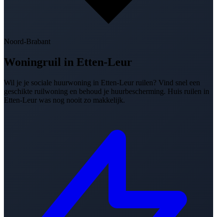
Noord-Brabant
Woningruil in
Etten-Leur
Wil je je sociale huurwoning in Etten-Leur ruilen? Vind snel een
geschikte ruilwoning en behoud je huurbescherming. Huis ruilen in
Etten-Leur was nog nooit zo makkelijk.