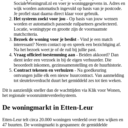
SocialeWoningruil.nl en voer je woninggegevens in. Adres en
wijk worden automatisch ingevuld op basis van je postcode.
Je profiel staat daarna direct klaar voor gebruik.
Het systeem zoekt voor jou
- Op basis van jouw wensen
worden er automatisch passende ruilpartners geselecteerd.
Locatie, woningtype en grootte zijn de voornaamste
matchcriteria.
Bezoek de woning voor je beslist
- Vind je een match
interessant? Neem contact op en spreek een bezichtiging af.
Na het bezoek weet je of de ruil bij jullie past.
Vraag officieel toestemming aan
- Beiden akkoord? Dan
dient ieder een verzoek in bij de eigen verhuurder. Die
beoordeelt inkomen, gezinssamenstelling en de huurhistorie.
Contract tekenen en verhuizen
- Na goedkeuring
ontvangen jullie elk een nieuw huurcontract. Van aanmelding
tot sleuteloverdracht duurt het gemiddeld zes tot tien weken.
Dit is aanzienlijk sneller dan de wachttijden via Klik voor Wonen,
het regionale woonruimteverdeelsysteem.
De woningmarkt in Etten-Leur
Etten-Leur telt circa 20.000 woningen verdeeld over tien wijken en
47 buurten. De woningmarkt is gespannen: de gemiddelde