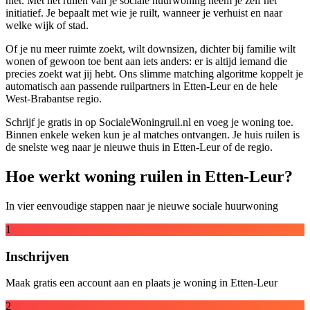
niet. Met het ruilen van je sociale huurwoning neem je zelf het
initiatief. Je bepaalt met wie je ruilt, wanneer je verhuist en naar
welke wijk of stad.
Of je nu meer ruimte zoekt, wilt downsizen, dichter bij familie wilt
wonen of gewoon toe bent aan iets anders: er is altijd iemand die
precies zoekt wat jij hebt. Ons slimme matching algoritme koppelt je
automatisch aan passende ruilpartners in Etten-Leur en de hele
West-Brabantse regio.
Schrijf je gratis in op SocialeWoningruil.nl en voeg je woning toe.
Binnen enkele weken kun je al matches ontvangen. Je huis ruilen is
de snelste weg naar je nieuwe thuis in Etten-Leur of de regio.
Hoe werkt woning ruilen in Etten-Leur?
In vier eenvoudige stappen naar je nieuwe sociale huurwoning
1
Inschrijven
Maak gratis een account aan en plaats je woning in Etten-Leur
2