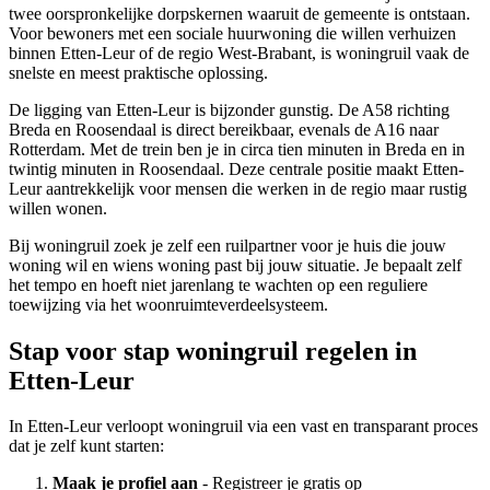
twee oorspronkelijke dorpskernen waaruit de gemeente is ontstaan.
Voor bewoners met een sociale huurwoning die willen verhuizen
binnen Etten-Leur of de regio West-Brabant, is
woningruil
vaak de
snelste en meest praktische oplossing.
De ligging van Etten-Leur is bijzonder gunstig. De A58 richting
Breda en Roosendaal is direct bereikbaar, evenals de A16 naar
Rotterdam
. Met de trein ben je in circa tien minuten in Breda en in
twintig minuten in Roosendaal. Deze centrale positie maakt Etten-
Leur aantrekkelijk voor mensen die werken in de regio maar rustig
willen wonen.
Bij woningruil zoek je zelf een ruilpartner voor je huis die jouw
woning wil en wiens woning past bij jouw situatie. Je bepaalt zelf
het tempo en hoeft niet jarenlang te wachten op een reguliere
toewijzing via het woonruimteverdeelsysteem.
Stap voor stap woningruil regelen in
Etten-Leur
In Etten-Leur verloopt woningruil via een vast en transparant proces
dat je zelf kunt starten:
Maak je profiel aan
- Registreer je gratis op