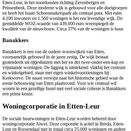
Etten-Leur, in het noordoosten richting
Zevenbergen
en
Prinsenbeek. Deze moderne wijk is gebouwd voor alle doelgroepen
en heeft het fraaie Schoenmakerspark als centraal punt. Met ruim
4.100 inwoners en 1.560 woningen is het een levendige wijk. De
gemiddelde WOZ-waarde van 439.000 euro weerspiegelt de
kwaliteit van de nieuwbouw. Circa 37% van de woningen is huur.
Banakkers
Banakkers is een van de oudere woonwijken van Etten,
voornamelijk gebouwd in de jaren zestig. De wijk bestaat
grotendeels uit rijtjeshuizen met her en der twee-onder-een-kap en
vrijstaande woningen. De ligging is uitstekend: vlakbij het centrum
en winkelgebied, maar met eigen winkelvoorzieningen bij
Kerkwerve. De naam verwijst naar het historische gebied waar de
eerste bebouwing van Etten plaatsvond. Voor wie centraal wil
wonen in een gezellige buurt met veel sociale cohesie is Banakkers
een prima keuze.
Woningcorporatie in Etten-Leur
De sociale huurwoningen in Etten-Leur worden beheerd door
woningcorporatie
Alwel. Deze corporatie is actief in Breda, Etten-
Leur en Roosendaal met in totaal circa 25.000 woningen en andere