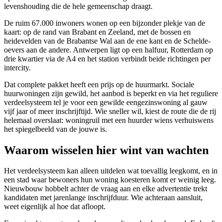
levenshouding die de hele gemeenschap draagt.
De ruim 67.000 inwoners wonen op een bijzonder plekje van de
kaart: op de rand van Brabant en Zeeland, met de bossen en
heidevelden van de Brabantse Wal aan de ene kant en de Schelde-
oevers aan de andere. Antwerpen ligt op een halfuur,
Rotterdam
op
drie kwartier via de A4 en het station verbindt beide richtingen per
intercity.
Dat complete pakket heeft een prijs op de huurmarkt. Sociale
huurwoningen zijn gewild, het aanbod is beperkt en via het reguliere
verdeelsysteem tel je voor een gewilde eengezinswoning al gauw
vijf jaar of meer inschrijftijd. Wie sneller wil, kiest de route die de rij
helemaal overslaat: woningruil met een huurder wiens verhuiswens
het spiegelbeeld van de jouwe is.
Waarom wisselen hier wint van wachten
Het verdeelsysteem kan alleen uitdelen wat toevallig leegkomt, en in
een stad waar bewoners hun woning koesteren komt er weinig leeg.
Nieuwbouw hobbelt achter de vraag aan en elke advertentie trekt
kandidaten met jarenlange inschrijfduur. Wie achteraan aansluit,
weet eigenlijk al hoe dat afloopt.