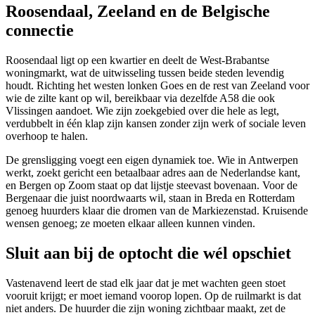
Roosendaal, Zeeland en de Belgische
connectie
Roosendaal
ligt op een kwartier en deelt de West-Brabantse
woningmarkt, wat de uitwisseling tussen beide steden levendig
houdt. Richting het westen lonken Goes en de rest van Zeeland voor
wie de zilte kant op wil, bereikbaar via dezelfde A58 die ook
Vlissingen
aandoet. Wie zijn zoekgebied over die hele as legt,
verdubbelt in één klap zijn kansen zonder zijn werk of sociale leven
overhoop te halen.
De grensligging voegt een eigen dynamiek toe. Wie in Antwerpen
werkt, zoekt gericht een betaalbaar adres aan de Nederlandse kant,
en Bergen op Zoom staat op dat lijstje steevast bovenaan. Voor de
Bergenaar die juist noordwaarts wil, staan in
Breda
en Rotterdam
genoeg huurders klaar die dromen van de Markiezenstad. Kruisende
wensen genoeg; ze moeten elkaar alleen kunnen vinden.
Sluit aan bij de optocht die wél opschiet
Vastenavend leert de stad elk jaar dat je met wachten geen stoet
vooruit krijgt; er moet iemand voorop lopen. Op de ruilmarkt is dat
niet anders. De huurder die zijn woning zichtbaar maakt, zet de