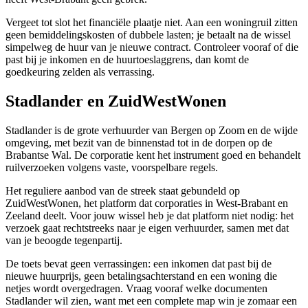
Vergeet tot slot het financiële plaatje niet. Aan een woningruil zitten
geen bemiddelingskosten of dubbele lasten; je betaalt na de wissel
simpelweg de huur van je nieuwe contract. Controleer vooraf of die
past bij je inkomen en de huurtoeslaggrens, dan komt de
goedkeuring zelden als verrassing.
Stadlander en ZuidWestWonen
Stadlander is de grote verhuurder van Bergen op Zoom en de wijde
omgeving, met bezit van de binnenstad tot in de dorpen op de
Brabantse Wal. De corporatie kent het instrument goed en behandelt
ruilverzoeken volgens vaste, voorspelbare regels.
Het reguliere aanbod van de streek staat gebundeld op
ZuidWestWonen, het platform dat corporaties in West-Brabant en
Zeeland deelt. Voor jouw wissel heb je dat platform niet nodig: het
verzoek gaat rechtstreeks naar je eigen verhuurder, samen met dat
van je beoogde tegenpartij.
De toets bevat geen verrassingen: een inkomen dat past bij de
nieuwe huurprijs, geen betalingsachterstand en een woning die
netjes wordt overgedragen. Vraag vooraf welke documenten
Stadlander wil zien, want met een complete map win je zomaar een