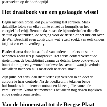
paar weken op de doorlooptijd.
Het draaiboek van een geslaagde wissel
Begin met een profiel dat jouw woning laat spreken. Maak
duidelijke foto's van elke ruimte en zet de huurprijs en het
energielabel erbij. Benoem daarnaast de bijzonderheden die tellen:
de tuin op het zuiden, de berging voor de fietsen of het uitzicht over
de Wal. Beschrijf even zorgvuldig wat je zelf zoekt, van gelijkvloers
tot juist een extra verdieping.
Blader daarna door het aanbod van andere huurders en stuur
berichten zodra iets je aanspreekt. Het eerste contact verkent de
grote lijnen, de bezichtiging daarna de details. Loop ook even de
buurt door op een gewone doordeweekse avond, want je verhuist
niet alleen naar een huis maar ook naar een straat.
Zijn jullie het eens, dan dient ieder zijn verzoek in en doet de
corporatie haar controle. Na de goedkeuring tekenen beide
huishoudens hun nieuwe contract en kiezen jullie samen de
verhuisdatum. Vanaf dat moment is het alleen nog dozen inpakken
en
de sleutels
omwisselen.
Van de binnenstad tot de Bergse Plaat