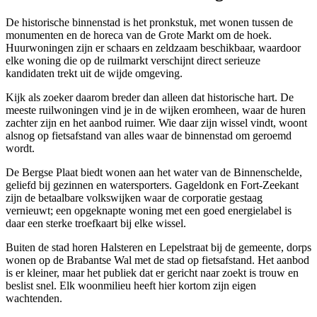
De historische binnenstad is het pronkstuk, met wonen tussen de
monumenten en de horeca van de Grote Markt om de hoek.
Huurwoningen zijn er schaars en zeldzaam beschikbaar, waardoor
elke woning die op de ruilmarkt verschijnt direct serieuze
kandidaten trekt uit de wijde omgeving.
Kijk als zoeker daarom breder dan alleen dat historische hart. De
meeste ruilwoningen vind je in de wijken eromheen, waar de huren
zachter zijn en het aanbod ruimer. Wie daar zijn wissel vindt, woont
alsnog op fietsafstand van alles waar de binnenstad om geroemd
wordt.
De Bergse Plaat biedt wonen aan het water van de Binnenschelde,
geliefd bij gezinnen en watersporters. Gageldonk en Fort-Zeekant
zijn de betaalbare volkswijken waar de corporatie gestaag
vernieuwt; een opgeknapte woning met een goed energielabel is
daar een sterke troefkaart bij elke wissel.
Buiten de stad horen Halsteren en Lepelstraat bij de gemeente, dorps
wonen op de Brabantse Wal met de stad op fietsafstand. Het aanbod
is er kleiner, maar het publiek dat er gericht naar zoekt is trouw en
beslist snel. Elk woonmilieu heeft hier kortom zijn eigen
wachtenden.