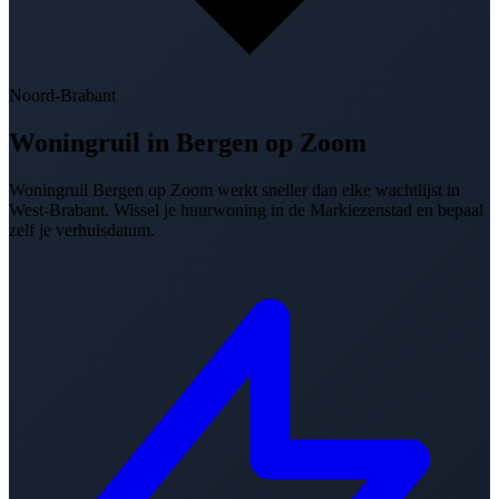
Noord-Brabant
Woningruil in
Bergen op Zoom
Woningruil Bergen op Zoom werkt sneller dan elke wachtlijst in
West-Brabant. Wissel je huurwoning in de Markiezenstad en bepaal
zelf je verhuisdatum.