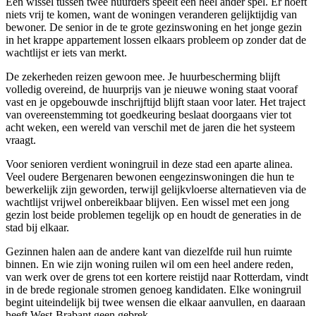
Een wissel tussen twee huurders speelt een heel ander spel. Er hoeft
niets vrij te komen, want de woningen veranderen gelijktijdig van
bewoner. De senior in de te grote gezinswoning en het jonge gezin
in het krappe appartement lossen elkaars probleem op zonder dat de
wachtlijst er iets van merkt.
De zekerheden reizen gewoon mee. Je huurbescherming blijft
volledig overeind, de huurprijs van je nieuwe woning staat vooraf
vast en je opgebouwde inschrijftijd blijft staan voor later. Het traject
van overeenstemming tot goedkeuring beslaat doorgaans vier tot
acht weken, een wereld van verschil met de jaren die het systeem
vraagt.
Voor senioren verdient woningruil in deze stad een aparte alinea.
Veel oudere Bergenaren bewonen eengezinswoningen die hun te
bewerkelijk zijn geworden, terwijl gelijkvloerse alternatieven via de
wachtlijst vrijwel onbereikbaar blijven. Een wissel met een jong
gezin lost beide problemen tegelijk op en houdt de generaties in de
stad bij elkaar.
Gezinnen halen aan de andere kant van diezelfde ruil hun ruimte
binnen. En wie zijn woning ruilen wil om een heel andere reden,
van werk over de grens tot een kortere reistijd naar Rotterdam, vindt
in de brede regionale stromen genoeg kandidaten. Elke woningruil
begint uiteindelijk bij twee wensen die elkaar aanvullen, en daaraan
heeft West-Brabant geen gebrek.