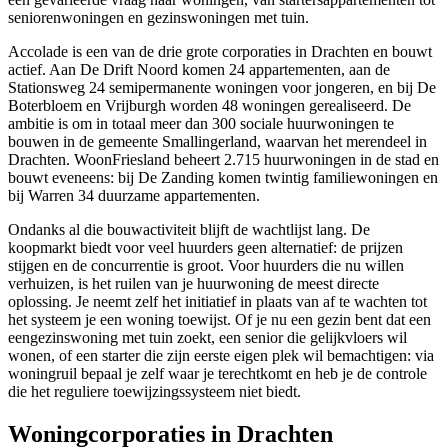
seniorenwoningen en gezinswoningen met tuin.
Accolade is een van de drie grote corporaties in Drachten en bouwt
actief. Aan De Drift Noord komen 24 appartementen, aan de
Stationsweg 24 semipermanente woningen voor jongeren, en bij De
Boterbloem en Vrijburgh worden 48 woningen gerealiseerd. De
ambitie is om in totaal meer dan 300 sociale huurwoningen te
bouwen in de gemeente Smallingerland, waarvan het merendeel in
Drachten. WoonFriesland beheert 2.715 huurwoningen in de stad en
bouwt eveneens: bij De Zanding komen twintig familiewoningen en
bij Warren 34 duurzame appartementen.
Ondanks al die bouwactiviteit blijft de wachtlijst lang. De
koopmarkt biedt voor veel huurders geen alternatief: de prijzen
stijgen en de concurrentie is groot. Voor huurders die nu willen
verhuizen, is het ruilen van je huurwoning de meest directe
oplossing. Je neemt zelf het initiatief in plaats van af te wachten tot
het systeem je een woning toewijst. Of je nu een gezin bent dat een
eengezinswoning met tuin zoekt, een senior die gelijkvloers wil
wonen, of een starter die zijn eerste eigen plek wil bemachtigen: via
woningruil bepaal je zelf waar je terechtkomt en heb je de controle
die het reguliere toewijzingssysteem niet biedt.
Woningcorporaties in Drachten