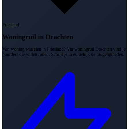
Friesland
Woningruil in
Drachten
Van woning wisselen in Friesland? Via woningruil Drachten vind je
huurders die willen ruilen. Schrijf je in en bekijk de mogelijkheden.