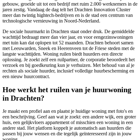
gebouw, groeide uit tot een bedrijf met ruim 2.000 werknemers in de
jaren zestig. Vandaag de dag telt het Drachten Innovation Cluster
meer dan twintig hightech-bedrijven en is de stad een centrum van
technologische vernieuwing in Noord-Nederland.
De sociale huurmarkt in Drachten staat onder druk. De gemiddelde
wachttijd bedraagt meer dan vier jaar, en voor eengezinswoningen
met tuin kan dat oplopen tot 52 maanden. Drachten behoort samen
met
Leeuwarden
, Sneek en
Heerenveen
tot de Friese steden met de
langste wachttijden. Woning ruilen biedt huurders een directe
oplossing. Je zoekt zelf een ruilpartner, de corporatie beoordeelt het
verzoek en bij goedkeuring kun je verhuizen. Met behoud van al je
rechten als sociale huurder, inclusief volledige huurbescherming en
een nieuw huurcontract.
Hoe werkt het ruilen van je huurwoning
in Drachten?
Je maakt een profiel aan en plaatst je huidige woning met foto's en
een beschrijving. Geef aan wat je zoekt: een andere wijk, een groter
huis, een gelijkvloers appartement of misschien een woning in een
andere stad. Het platform koppelt je automatisch aan huurders die
passen bij jouw wensen en die tegelijk geïnteresseerd zijn in jouw
woning.