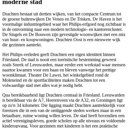
moderne stad
Drachten bestaat uit dertien wijken, van het compacte Centrum tot
de groene buitenwijken De Venen en De Trisken. De Haven is het
voormalige industriegebied waar het Philips-erfgoed nog zichtbaar is
in de omvorming naar een modern technologie- en kantorencluster.
De Singels en De Bouwen zijn gevestigde woonwijken met een mix
van huur- en koopwoningen. Drachten Oost is een nieuwere wijk
die gezinnen aantrekt.
Het Philips-verleden geeft Drachten een eigen identiteit binnen
Friesland. De stad is nooit een toeristische bestemming geweest
zoals Sneek of Leeuwarden, maar eerder een werkstad waar mensen
naartoe kwamen voor een baan en bleven vanwege het prettige
woonklimaat. Theater De Lawei, het winkelgebied rond de
Moleneind en de sportfaciliteiten maken Drachten tot een
volwaardige stad met alles wat je nodig hebt.
Qua bereikbaarheid ligt Drachten centraal in Friesland. Leeuwarden
is bereikbaar via de A7, Heerenveen via de A32, en Groningen ligt
op zo'n 34 kilometer. Die ligging maakt Drachten aantrekkelijk voor
forenzen die in een van de omliggende steden werken maar in een
betaalbare, ruime woning willen leven. De stad heeft bovendien een
actief verenigingsleven, goede scholen op alle niveaus en voldoende
kinderopvang. Voor gezinnen met kinderen is het een praktische