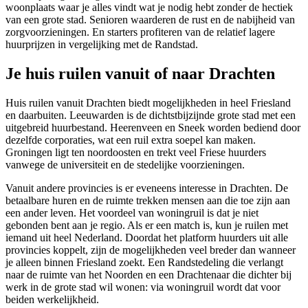
woonplaats waar je alles vindt wat je nodig hebt zonder de hectiek
van een grote stad. Senioren waarderen de rust en de nabijheid van
zorgvoorzieningen. En starters profiteren van de relatief lagere
huurprijzen in vergelijking met de Randstad.
Je huis ruilen vanuit of naar Drachten
Huis ruilen
vanuit Drachten biedt mogelijkheden in heel Friesland
en daarbuiten. Leeuwarden is de dichtstbijzijnde grote stad met een
uitgebreid huurbestand. Heerenveen en Sneek worden bediend door
dezelfde corporaties, wat een ruil extra soepel kan maken.
Groningen ligt ten noordoosten en trekt veel Friese huurders
vanwege de universiteit en de stedelijke voorzieningen.
Vanuit andere provincies is er eveneens interesse in Drachten. De
betaalbare huren en de ruimte trekken mensen aan die toe zijn aan
een ander leven. Het voordeel van woningruil is dat je niet
gebonden bent aan je regio. Als er een match is, kun je ruilen met
iemand uit heel Nederland. Doordat het platform huurders uit alle
provincies koppelt, zijn de mogelijkheden veel breder dan wanneer
je alleen binnen Friesland zoekt. Een Randstedeling die verlangt
naar de ruimte van het Noorden en een Drachtenaar die dichter bij
werk in de grote stad wil wonen: via woningruil wordt dat voor
beiden werkelijkheid.