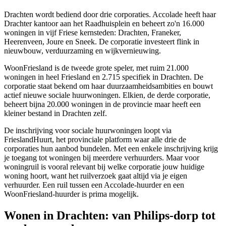
Drachten wordt bediend door drie corporaties. Accolade heeft haar
Drachter kantoor aan het Raadhuisplein en beheert zo'n 16.000
woningen in vijf Friese kernsteden: Drachten,
Franeker
,
Heerenveen, Joure en Sneek. De corporatie investeert flink in
nieuwbouw, verduurzaming en wijkvernieuwing.
WoonFriesland is de tweede grote speler, met ruim 21.000
woningen in heel Friesland en 2.715 specifiek in Drachten. De
corporatie staat bekend om haar duurzaamheidsambities en bouwt
actief nieuwe sociale huurwoningen. Elkien, de derde corporatie,
beheert bijna 20.000 woningen in de provincie maar heeft een
kleiner bestand in Drachten zelf.
De inschrijving voor sociale huurwoningen loopt via
FrieslandHuurt, het provinciale platform waar alle drie de
corporaties hun aanbod bundelen. Met een enkele inschrijving krijg
je toegang tot woningen bij meerdere verhuurders. Maar voor
woningruil is vooral relevant bij welke corporatie jouw huidige
woning hoort, want het ruilverzoek gaat altijd via je eigen
verhuurder. Een ruil tussen een Accolade-huurder en een
WoonFriesland-huurder is prima mogelijk.
Wonen in Drachten: van Philips-dorp tot