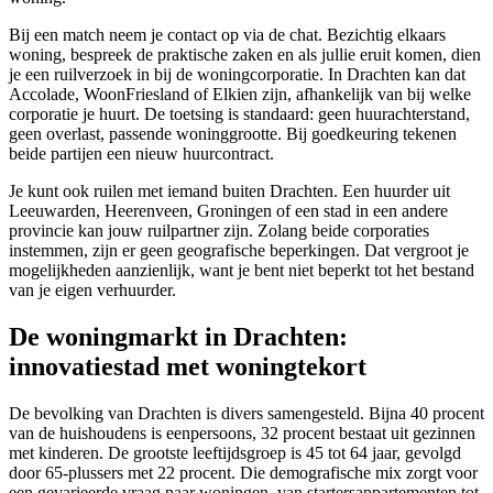
Bij een match neem je contact op via de chat. Bezichtig elkaars
woning, bespreek de praktische zaken en als jullie eruit komen, dien
je een ruilverzoek in bij de
woningcorporatie
. In Drachten kan dat
Accolade, WoonFriesland of Elkien zijn, afhankelijk van bij welke
corporatie je huurt. De toetsing is standaard: geen huurachterstand,
geen overlast, passende woninggrootte. Bij goedkeuring tekenen
beide partijen een nieuw huurcontract.
Je kunt ook ruilen met iemand buiten Drachten. Een huurder uit
Leeuwarden, Heerenveen,
Groningen
of een stad in een andere
provincie kan jouw ruilpartner zijn. Zolang beide corporaties
instemmen, zijn er geen geografische beperkingen. Dat vergroot je
mogelijkheden aanzienlijk, want je bent niet beperkt tot het bestand
van je eigen verhuurder.
De woningmarkt in Drachten:
innovatiestad met woningtekort
De bevolking van Drachten is divers samengesteld. Bijna 40 procent
van de huishoudens is eenpersoons, 32 procent bestaat uit gezinnen
met kinderen. De grootste leeftijdsgroep is 45 tot 64 jaar, gevolgd
door 65-plussers met 22 procent. Die demografische mix zorgt voor
een gevarieerde vraag naar woningen, van startersappartementen tot