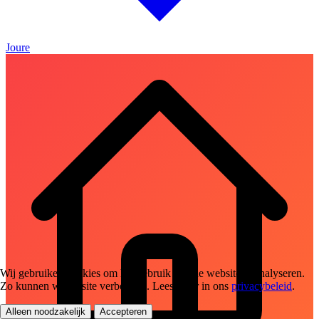
Joure
Wij gebruiken cookies om het gebruik van de website te analyseren.
Zo kunnen we de site verbeteren. Lees meer in ons
privacybeleid
.
Alleen noodzakelijk
Accepteren