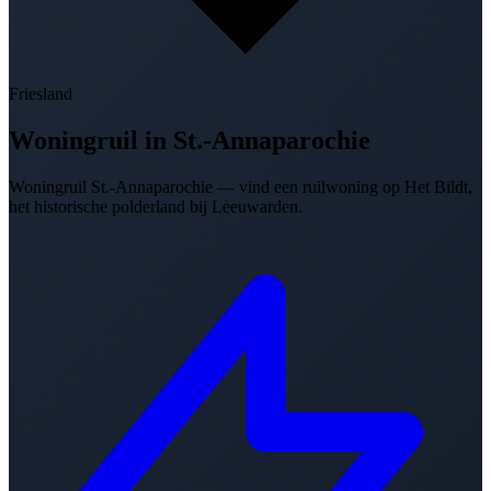
Friesland
Woningruil in
St.-Annaparochie
Woningruil St.-Annaparochie — vind een ruilwoning op Het Bildt,
het historische polderland bij Leeuwarden.