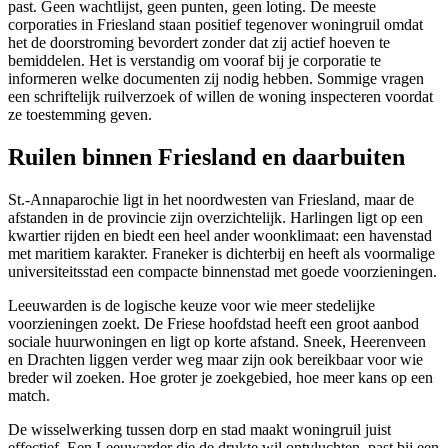
past. Geen wachtlijst, geen punten, geen loting. De meeste
corporaties in Friesland staan positief tegenover woningruil omdat
het de doorstroming bevordert zonder dat zij actief hoeven te
bemiddelen. Het is verstandig om vooraf bij je corporatie te
informeren welke documenten zij nodig hebben. Sommige vragen
een schriftelijk ruilverzoek of willen de woning inspecteren voordat
ze toestemming geven.
Ruilen binnen Friesland en daarbuiten
St.-Annaparochie ligt in het noordwesten van Friesland, maar de
afstanden in de provincie zijn overzichtelijk.
Harlingen
ligt op een
kwartier rijden en biedt een heel ander woonklimaat: een havenstad
met maritiem karakter. Franeker is dichterbij en heeft als voormalige
universiteitsstad een compacte binnenstad met goede voorzieningen.
Leeuwarden is de logische keuze voor wie meer stedelijke
voorzieningen zoekt. De Friese hoofdstad heeft een groot aanbod
sociale huurwoningen en ligt op korte afstand.
Sneek
,
Heerenveen
en
Drachten
liggen verder weg maar zijn ook bereikbaar voor wie
breder wil zoeken. Hoe groter je zoekgebied, hoe meer kans op een
match.
De wisselwerking tussen dorp en stad maakt woningruil juist
effectief. Een Leeuwarder die de drukte wil ontvluchten, past bij een