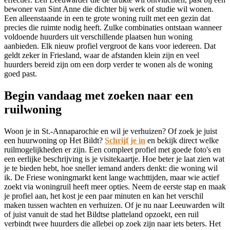
bewoner van Sint Anne die dichter bij werk of studie wil wonen.
Een alleenstaande in een te grote woning ruilt met een gezin dat
precies die ruimte nodig heeft. Zulke combinaties ontstaan wanneer
voldoende huurders uit verschillende plaatsen hun woning
aanbieden. Elk nieuw profiel vergroot de kans voor iedereen. Dat
geldt zeker in Friesland, waar de afstanden klein zijn en veel
huurders bereid zijn om een dorp verder te wonen als de woning
goed past.
Begin vandaag met zoeken naar een
ruilwoning
Woon je in St.-Annaparochie en wil je verhuizen? Of zoek je juist
een huurwoning op Het Bildt?
Schrijf je in
en bekijk direct welke
ruilmogelijkheden er zijn. Een compleet profiel met goede foto's en
een eerlijke beschrijving is je visitekaartje. Hoe beter je laat zien wat
je te bieden hebt, hoe sneller iemand anders denkt: die woning wil
ik. De Friese woningmarkt kent lange wachttijden, maar wie actief
zoekt via woningruil heeft meer opties. Neem de eerste stap en maak
je profiel aan, het kost je een paar minuten en kan het verschil
maken tussen wachten en verhuizen. Of je nu naar Leeuwarden wilt
of juist vanuit de stad het Bildtse platteland opzoekt, een ruil
verbindt twee huurders die allebei op zoek zijn naar iets beters. Het