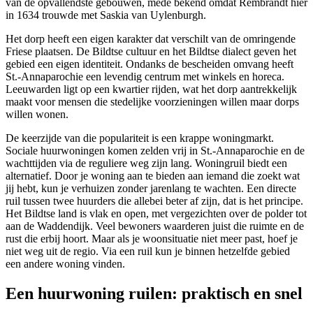
van de opvallendste gebouwen, mede bekend omdat Rembrandt hier
in 1634 trouwde met Saskia van Uylenburgh.
Het dorp heeft een eigen karakter dat verschilt van de omringende
Friese plaatsen. De Bildtse cultuur en het Bildtse dialect geven het
gebied een eigen identiteit. Ondanks de bescheiden omvang heeft
St.-Annaparochie een levendig centrum met winkels en horeca.
Leeuwarden
ligt op een kwartier rijden, wat het dorp aantrekkelijk
maakt voor mensen die stedelijke voorzieningen willen maar dorps
willen wonen.
De keerzijde van die populariteit is een krappe woningmarkt.
Sociale huurwoningen komen zelden vrij in St.-Annaparochie en de
wachttijden via de reguliere weg zijn lang.
Woningruil
biedt een
alternatief. Door je woning aan te bieden aan iemand die zoekt wat
jij hebt, kun je verhuizen zonder jarenlang te wachten. Een directe
ruil tussen twee huurders die allebei beter af zijn, dat is het principe.
Het Bildtse land is vlak en open, met vergezichten over de polder tot
aan de Waddendijk. Veel bewoners waarderen juist die ruimte en de
rust die erbij hoort. Maar als je woonsituatie niet meer past, hoef je
niet weg uit de regio. Via een ruil kun je binnen hetzelfde gebied
een andere woning vinden.
Een huurwoning ruilen: praktisch en snel