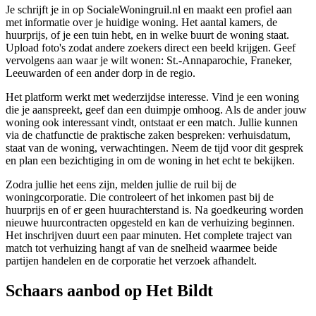
Je schrijft je in op SocialeWoningruil.nl en maakt een profiel aan
met informatie over je huidige woning. Het aantal kamers, de
huurprijs, of je een tuin hebt, en in welke buurt de woning staat.
Upload foto's zodat andere zoekers direct een beeld krijgen. Geef
vervolgens aan waar je wilt wonen: St.-Annaparochie,
Franeker
,
Leeuwarden of een ander dorp in de regio.
Het platform werkt met wederzijdse interesse. Vind je een woning
die je aanspreekt, geef dan een duimpje omhoog. Als de ander jouw
woning ook interessant vindt, ontstaat er een match. Jullie kunnen
via de chatfunctie de praktische zaken bespreken: verhuisdatum,
staat van de woning, verwachtingen. Neem de tijd voor dit gesprek
en plan een bezichtiging in om de woning in het echt te bekijken.
Zodra jullie het eens zijn, melden jullie de ruil bij de
woningcorporatie
. Die controleert of het inkomen past bij de
huurprijs en of er geen huurachterstand is. Na goedkeuring worden
nieuwe huurcontracten opgesteld en kan de verhuizing beginnen.
Het inschrijven duurt een paar minuten. Het complete traject van
match tot verhuizing hangt af van de snelheid waarmee beide
partijen handelen en de corporatie het verzoek afhandelt.
Schaars aanbod op Het Bildt