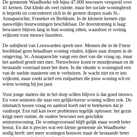
De gemeente Waadhoeke telt bijna 47.000 inwoners verspreid over
41 kernen. Dat klinkt als veel ruimte, maar het sociale woningbezit
is beperkt en concentreert zich in de grotere dorpen zoals St.-
Annaparochie, Franeker en Berlikum. In de kleinere kernen zijn
nauwelijks huurwoningen beschikbaar. De doorstroming is laag:
bewoners blijven lang in hun woning zitten, waardoor er weinig
vrijkomt voor nieuwe huurders.
De nabijheid van Leeuwarden speelt mee. Mensen die in de Friese
hoofdstad geen betaalbare woning vinden, kijken naar dorpen in de
omgeving. St.-Annaparochie vangt een deel van die vraag op, maar
het aanbod groeit niet mee. Nieuwbouw komt er mondjesmaat en de
bestaande voorraad moet het doen. In die situatie is woningruil een
van de snelste manieren om te verhuizen. Je wacht niet tot er iets
vrijkomt, maar zoekt actief een ruilpartner die jouw woning wil en
wiens woning bij jou past.
Voor jonge starters die in het dorp willen blijven is dat goed nieuws.
En voor senioren die naar een gelijkvloerse woning willen ook. De
mismatch tussen vraag en aanbod hoeft niet te betekenen dat je
vastloopt. Een ruil kan twee problemen tegelijk oplossen: het gezin
krijgt meer ruimte, de oudere bewoner een geschikte
seniorenwoning. De woningvoorraad blijft gelijk maar wordt beter
benut. En dat is precies wat een kleine gemeente als Waadhoeke
nodig heeft: niet meer woningen bouwen maar de bestaande beter