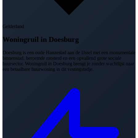
Gelderland
Woningruil in
Doesburg
Doesburg is een oude Hanzestad aan de IJssel met een monumentale
binnenstad, beroemde mosterd en een opvallend grote sociale
huursector. Woningruil in Doesburg brengt je zonder wachtlijst naar
een betaalbare huurwoning in dit vestingstadje.