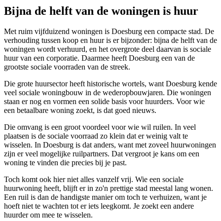
Bijna de helft van de woningen is huur
Met ruim vijfduizend woningen is Doesburg een compacte stad. De
verhouding tussen koop en huur is er bijzonder: bijna de helft van de
woningen wordt verhuurd, en het overgrote deel daarvan is sociale
huur van een corporatie. Daarmee heeft Doesburg een van de
grootste sociale voorraden van de streek.
Die grote huursector heeft historische wortels, want Doesburg kende
veel sociale woningbouw in de wederopbouwjaren. Die woningen
staan er nog en vormen een solide basis voor huurders. Voor wie
een betaalbare woning zoekt, is dat goed nieuws.
Die omvang is een groot voordeel voor wie wil ruilen. In veel
plaatsen is de sociale voorraad zo klein dat er weinig valt te
wisselen. In Doesburg is dat anders, want met zoveel huurwoningen
zijn er veel mogelijke ruilpartners. Dat vergroot je kans om een
woning te vinden die precies bij je past.
Toch komt ook hier niet alles vanzelf vrij. Wie een sociale
huurwoning heeft, blijft er in zo'n prettige stad meestal lang wonen.
Een ruil is dan de handigste manier om toch te verhuizen, want je
hoeft niet te wachten tot er iets leegkomt. Je zoekt een andere
huurder om mee te wisselen.