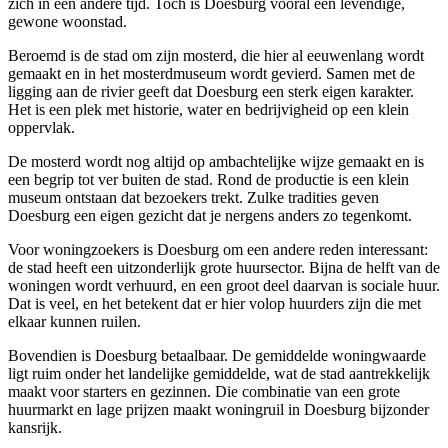
zich in een andere tijd. Toch is Doesburg vooral een levendige,
gewone woonstad.
Beroemd is de stad om zijn mosterd, die hier al eeuwenlang wordt
gemaakt en in het mosterdmuseum wordt gevierd. Samen met de
ligging aan de rivier geeft dat Doesburg een sterk eigen karakter.
Het is een plek met historie, water en bedrijvigheid op een klein
oppervlak.
De mosterd wordt nog altijd op ambachtelijke wijze gemaakt en is
een begrip tot ver buiten de stad. Rond de productie is een klein
museum ontstaan dat bezoekers trekt. Zulke tradities geven
Doesburg een eigen gezicht dat je nergens anders zo tegenkomt.
Voor woningzoekers is Doesburg om een andere reden interessant:
de stad heeft een uitzonderlijk grote huursector. Bijna de helft van de
woningen wordt verhuurd, en een groot deel daarvan is sociale huur.
Dat is veel, en het betekent dat er hier volop huurders zijn die met
elkaar kunnen ruilen.
Bovendien is Doesburg betaalbaar. De gemiddelde woningwaarde
ligt ruim onder het landelijke gemiddelde, wat de stad aantrekkelijk
maakt voor starters en gezinnen. Die combinatie van een grote
huurmarkt en lage prijzen maakt
woningruil
in Doesburg bijzonder
kansrijk.