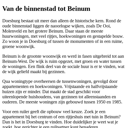
Van de binnenstad tot Beinum
Doesburg bestaat uit meer dan alleen de historische kern. Rond de
oude binnenstad liggen de naoorlogse wijken, zoals De Ooi,
Molenveld en het grotere Beinum. Daar staan de meeste
huurwoningen, met veel rijtjes, hoekwoningen en gestapelde bouw.
Zo woon je in Doesburg of tussen de monumenten of in een ruime,
groene woonwijk.
Beinum is de grootste woonwijk en werd in fasen uitgebreid tot aan
Beinum-West. De wijk is ruim opgezet, met groen en water tussen
de woningen. Een flink deel van de sociale huur is er te vinden, wat
de wijk geliefd maakt bij gezinnen.
Qua woningtype overheersen de tussenwoningen, gevolgd door
appartementen en hoekwoningen. Vrijstaande en halfvrijstaande
huizen zijn er minder. Dat maakt de stad geschikt voor
uiteenlopende huishoudens, van gezinnen tot alleenstaanden en
ouderen. De meeste woningen zijn gebouwd tussen 1950 en 1985.
Voor een ruiler geeft die opbouw veel keuze. Zoek je een
appartement bij het centrum of een rijtjeshuis met tuin in Beinum?
Dan is het in Doesburg te vinden. Hoe duidelijker je weet wat je
zoekt, hoe gerichter je een ruilpartner kunt benaderen.