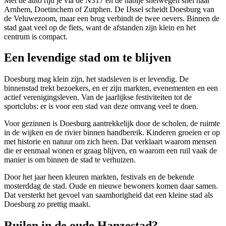
Met de auto rijd je via de N317 en de nabije snelwegen snel naar
Arnhem, Doetinchem of Zutphen. De IJssel scheidt Doesburg van
de Veluwezoom, maar een brug verbindt de twee oevers. Binnen de
stad gaat veel op de fiets, want de afstanden zijn klein en het
centrum is compact.
Een levendige stad om te blijven
Doesburg mag klein zijn, het stadsleven is er levendig. De
binnenstad trekt bezoekers, en er zijn markten, evenementen en een
actief verenigingsleven. Van de jaarlijkse festiviteiten tot de
sportclubs: er is voor een stad van deze omvang veel te doen.
Voor gezinnen is Doesburg aantrekkelijk door de scholen, de ruimte
in de wijken en de rivier binnen handbereik. Kinderen groeien er op
met historie en natuur om zich heen. Dat verklaart waarom mensen
die er eenmaal wonen er graag blijven, en waarom een ruil vaak de
manier is om binnen de stad te verhuizen.
Door het jaar heen kleuren markten, festivals en de bekende
mosterddag de stad. Oude en nieuwe bewoners komen daar samen.
Dat versterkt het gevoel van saamhorigheid dat een kleine stad als
Doesburg zo prettig maakt.
Ruilen in de oude Hanzestad?