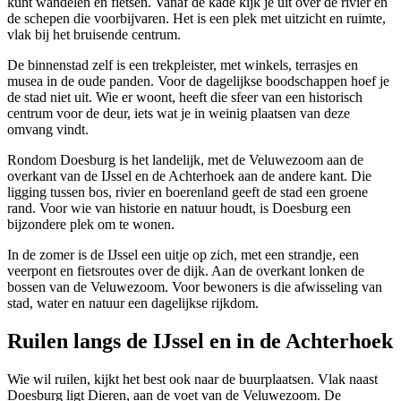
kunt wandelen en fietsen. Vanaf de kade kijk je uit over de rivier en
de schepen die voorbijvaren. Het is een plek met uitzicht en ruimte,
vlak bij het bruisende centrum.
De binnenstad zelf is een trekpleister, met winkels, terrasjes en
musea in de oude panden. Voor de dagelijkse boodschappen hoef je
de stad niet uit. Wie er woont, heeft die sfeer van een historisch
centrum voor de deur, iets wat je in weinig plaatsen van deze
omvang vindt.
Rondom Doesburg is het landelijk, met de Veluwezoom aan de
overkant van de IJssel en de Achterhoek aan de andere kant. Die
ligging tussen bos, rivier en boerenland geeft de stad een groene
rand. Voor wie van historie en natuur houdt, is Doesburg een
bijzondere plek om te wonen.
In de zomer is de IJssel een uitje op zich, met een strandje, een
veerpont en fietsroutes over de dijk. Aan de overkant lonken de
bossen van de Veluwezoom. Voor bewoners is die afwisseling van
stad, water en natuur een dagelijkse rijkdom.
Ruilen langs de IJssel en in de Achterhoek
Wie wil ruilen, kijkt het best ook naar de buurplaatsen. Vlak naast
Doesburg ligt
Dieren
, aan de voet van de Veluwezoom. De