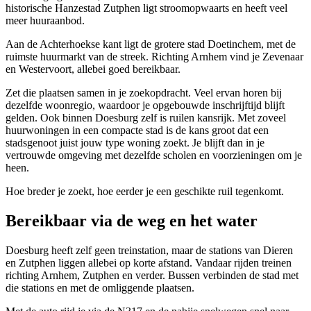
historische Hanzestad
Zutphen
ligt stroomopwaarts en heeft veel
meer huuraanbod.
Aan de Achterhoekse kant ligt de grotere stad
Doetinchem
, met de
ruimste huurmarkt van de streek. Richting
Arnhem
vind je
Zevenaar
en
Westervoort
, allebei goed bereikbaar.
Zet die plaatsen samen in je zoekopdracht. Veel ervan horen bij
dezelfde woonregio, waardoor je opgebouwde inschrijftijd blijft
gelden. Ook binnen Doesburg zelf is ruilen kansrijk. Met zoveel
huurwoningen in een compacte stad is de kans groot dat een
stadsgenoot juist jouw type woning zoekt. Je blijft dan in je
vertrouwde omgeving met dezelfde scholen en voorzieningen om je
heen.
Hoe breder je zoekt, hoe eerder je een geschikte ruil tegenkomt.
Bereikbaar via de weg en het water
Doesburg heeft zelf geen treinstation, maar de stations van Dieren
en Zutphen liggen allebei op korte afstand. Vandaar rijden treinen
richting Arnhem, Zutphen en verder. Bussen verbinden de stad met
die stations en met de omliggende plaatsen.