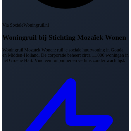
Via SocialeWoningruil.nl
Woningruil bij
Stichting Mozaïek Wonen
Woningruil Mozaïek Wonen: ruil je sociale huurwoning in Gouda
en Midden-Holland. De corporatie beheert circa 11.000 woningen in
het Groene Hart. Vind een ruilpartner en verhuis zonder wachtlijst.