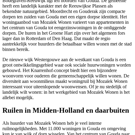
Bodegraven-Reeuwijk ligt ten noorden van Gouda. De gemeente
heeft een landelijk karakter met de Reeuwijkse Plassen als
bekendste natuurgebied. Moordrecht en Gouderak zijn compacte
dorpen ten zuiden van Gouda met een eigen dorpse identiteit. Het
woningaanbod van Mozaïek Wonen varieert van appartementen in
het centrum van Gouda tot eengezinswoningen in de omliggende
dorpen. De huren in het Groene Hart zijn over het algemeen fors
lager dan in Rotterdam of Den Haag. Dat maakt de regio
aantrekkelijk voor huurders die betaalbaar willen wonen met de stad
binnen bereik.
De nieuwe wijk Westergouwe aan de westkant van Gouda is een
groot ontwikkelingsgebied waar ook sociale huurwoningen worden
gebouwd. Het Knarrenhof-concept biedt hier een bijzondere
woonvorm voor ouderen die gemeenschappelijk willen wonen. De
diversiteit aan woonmilieus maakt woningruil bij Mozaïek Wonen
interessant voor uiteenlopende woonwensen. Of je nu stedelijk of
landelijk wilt wonen: in het werkgebied van Mozaïek Wonen is het
allebei mogelijk.
Ruilen in Midden-Holland en daarbuiten
Als huurder van Mozaïek Wonen heb je veel interne
ruilmogelijkheden. Met 11.000 woningen in Gouda en omgeving
kun je van wijk of dorp wisselen. Van het centrum van Gouda naar