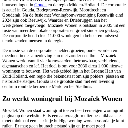
huurwoningen in
Gouda
en de regio Midden-Holland. De corporatie
is actief in Gouda,
Bodegraven
-
Reeuwijk
,
Moordrecht
en
Gouderak
. Na de fusie met Woningbouwvereniging Reeuwijk eind
2024 zijn ook Reeuwijk, Waarder en Driebruggen aan het
werkgebied toegevoegd. Mozaïek Wonen is ontstaan in 2005 uit een
fusie van meerdere lokale corporaties en groeit sindsdien gestaag.
De corporatie heeft circa 11.000 woningen in beheer en huisvest
tienduizenden mensen in de regio.
De missie van de corporatie is helder: groeien, ouder worden en
meedoen in de samenleving kan niet zonder een thuis. Mozaïek
Wonen werkt vanuit vier kernwaarden: betrouwbaar, verbindend,
eigenaarschap en lef. Het doel is om voor 2030 circa 1.000 nieuwe
woningen te bouwen. Het werkgebied ligt in het Groene Hart van
Zuid-Holland, een regio die bekendstaat om zijn polders, plassen en
historische stadjes. Gouda is de grootste stad met een levendig
centrum rond de beroemde Markt en het Stadhuis.
Zo werkt woningruil bij Mozaïek Wonen
Mozaïek Wonen staat woningruil toe en heeft een eigen woningruil-
pagina op de website. Er is een aanvraagformulier beschikbaar. Je
moet minimaal een jaar in je huidige woning wonen voordat je kunt
ruilen. Er mag geen huurachterstand zijn en je moet goed