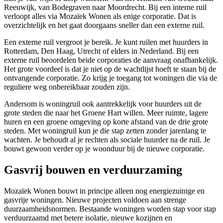
Reeuwijk, van Bodegraven naar Moordrecht. Bij een interne ruil
verloopt alles via Mozaïek Wonen als enige corporatie. Dat is
overzichtelijk en het gaat doorgaans sneller dan een externe ruil.
Een externe ruil vergroot je bereik. Je kunt ruilen met huurders in
Rotterdam, Den Haag, Utrecht of elders in Nederland. Bij een
externe ruil beoordelen beide corporaties de aanvraag onafhankelijk.
Het grote voordeel is dat je niet op de wachtlijst hoeft te staan bij de
ontvangende corporatie. Zo krijg je toegang tot woningen die via de
reguliere weg onbereikbaar zouden zijn.
Andersom is woningruil ook aantrekkelijk voor huurders uit de
grote steden die naar het Groene Hart willen. Meer ruimte, lagere
huren en een groene omgeving op korte afstand van de drie grote
steden. Met woningruil kun je die stap zetten zonder jarenlang te
wachten. Je behoudt al je rechten als sociale huurder na de ruil. Je
bouwt gewoon verder op je woonduur bij de nieuwe corporatie.
Gasvrij bouwen en verduurzaming
Mozaïek Wonen bouwt in principe alleen nog energiezuinige en
gasvrije woningen. Nieuwe projecten voldoen aan strenge
duurzaamheidsnormen. Bestaande woningen worden stap voor stap
verduurzaamd met betere isolatie, nieuwe kozijnen en