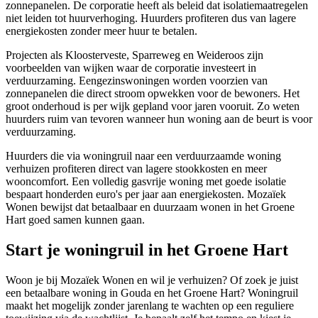
zonnepanelen. De corporatie heeft als beleid dat isolatiemaatregelen
niet leiden tot huurverhoging. Huurders profiteren dus van lagere
energiekosten zonder meer huur te betalen.
Projecten als Kloosterveste, Sparreweg en Weideroos zijn
voorbeelden van wijken waar de corporatie investeert in
verduurzaming. Eengezinswoningen worden voorzien van
zonnepanelen die direct stroom opwekken voor de bewoners. Het
groot onderhoud is per wijk gepland voor jaren vooruit. Zo weten
huurders ruim van tevoren wanneer hun woning aan de beurt is voor
verduurzaming.
Huurders die via woningruil naar een verduurzaamde woning
verhuizen profiteren direct van lagere stookkosten en meer
wooncomfort. Een volledig gasvrije woning met goede isolatie
bespaart honderden euro's per jaar aan energiekosten. Mozaïek
Wonen bewijst dat betaalbaar en duurzaam wonen in het Groene
Hart goed samen kunnen gaan.
Start je woningruil in het Groene Hart
Woon je bij Mozaïek Wonen en wil je verhuizen? Of zoek je juist
een betaalbare woning in Gouda en het Groene Hart? Woningruil
maakt het mogelijk zonder jarenlang te wachten op een reguliere