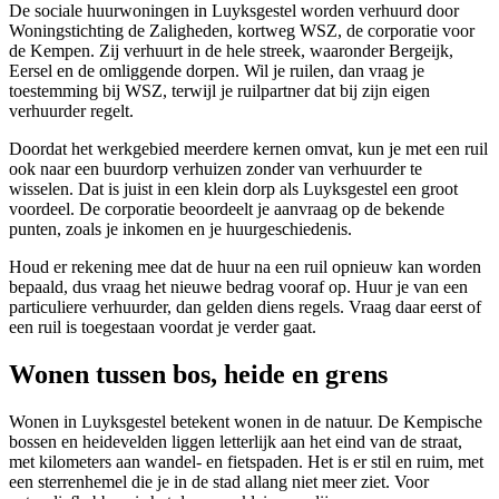
De sociale huurwoningen in Luyksgestel worden verhuurd door
Woningstichting de Zaligheden, kortweg WSZ, de corporatie voor
de Kempen. Zij verhuurt in de hele streek, waaronder Bergeijk,
Eersel en de omliggende dorpen. Wil je ruilen, dan vraag je
toestemming bij WSZ, terwijl je ruilpartner dat bij zijn eigen
verhuurder regelt.
Doordat het werkgebied meerdere kernen omvat, kun je met een ruil
ook naar een buurdorp verhuizen zonder van verhuurder te
wisselen. Dat is juist in een klein dorp als Luyksgestel een groot
voordeel. De corporatie beoordeelt je aanvraag op de bekende
punten, zoals je inkomen en je huurgeschiedenis.
Houd er rekening mee dat de huur na een ruil opnieuw kan worden
bepaald, dus vraag het nieuwe bedrag vooraf op. Huur je van een
particuliere verhuurder, dan gelden diens regels. Vraag daar eerst of
een ruil is toegestaan voordat je verder gaat.
Wonen tussen bos, heide en grens
Wonen in Luyksgestel betekent wonen in de natuur. De Kempische
bossen en heidevelden liggen letterlijk aan het eind van de straat,
met kilometers aan wandel- en fietspaden. Het is er stil en ruim, met
een sterrenhemel die je in de stad allang niet meer ziet. Voor