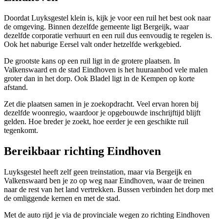
Doordat Luyksgestel klein is, kijk je voor een ruil het best ook naar
de omgeving. Binnen dezelfde gemeente ligt
Bergeijk
, waar
dezelfde corporatie verhuurt en een ruil dus eenvoudig te regelen is.
Ook het naburige
Eersel
valt onder hetzelfde werkgebied.
De grootste kans op een ruil ligt in de grotere plaatsen. In
Valkenswaard
en de stad
Eindhoven
is het huuraanbod vele malen
groter dan in het dorp. Ook
Bladel
ligt in de Kempen op korte
afstand.
Zet die plaatsen samen in je zoekopdracht. Veel ervan horen bij
dezelfde woonregio, waardoor je opgebouwde inschrijftijd blijft
gelden. Hoe breder je zoekt, hoe eerder je een geschikte ruil
tegenkomt.
Bereikbaar richting Eindhoven
Luyksgestel heeft zelf geen treinstation, maar via Bergeijk en
Valkenswaard ben je zo op weg naar Eindhoven, waar de treinen
naar de rest van het land vertrekken. Bussen verbinden het dorp met
de omliggende kernen en met de stad.
Met de auto rijd je via de provinciale wegen zo richting Eindhoven