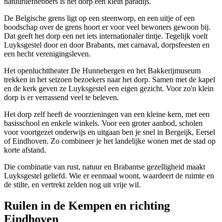
natuurliefhebbers is het dorp een klein paradijs.
De Belgische grens ligt op een steenworp, en een uitje of een
boodschap over de grens hoort er voor veel bewoners gewoon bij.
Dat geeft het dorp een net iets internationaler tintje. Tegelijk voelt
Luyksgestel door en door Brabants, met carnaval, dorpsfeesten en
een hecht verenigingsleven.
Het openluchttheater De Hunnebergen en het Bakkerijmuseum
trekken in het seizoen bezoekers naar het dorp. Samen met de kapel
en de kerk geven ze Luyksgestel een eigen gezicht. Voor zo'n klein
dorp is er verrassend veel te beleven.
Het dorp zelf heeft de voorzieningen van een kleine kern, met een
basisschool en enkele winkels. Voor een groter aanbod, scholen
voor voortgezet onderwijs en uitgaan ben je snel in Bergeijk, Eersel
of Eindhoven. Zo combineer je het landelijke wonen met de stad op
korte afstand.
Die combinatie van rust, natuur en Brabantse gezelligheid maakt
Luyksgestel geliefd. Wie er eenmaal woont, waardeert de ruimte en
de stilte, en vertrekt zelden nog uit vrije wil.
Ruilen in de Kempen en richting
Eindhoven