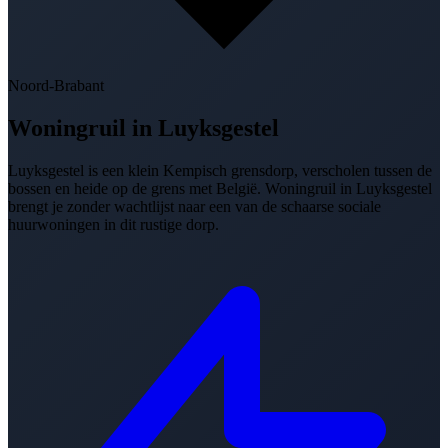
Noord-Brabant
Woningruil in
Luyksgestel
Luyksgestel is een klein Kempisch grensdorp, verscholen tussen de
bossen en heide op de grens met België. Woningruil in Luyksgestel
brengt je zonder wachtlijst naar een van de schaarse sociale
huurwoningen in dit rustige dorp.