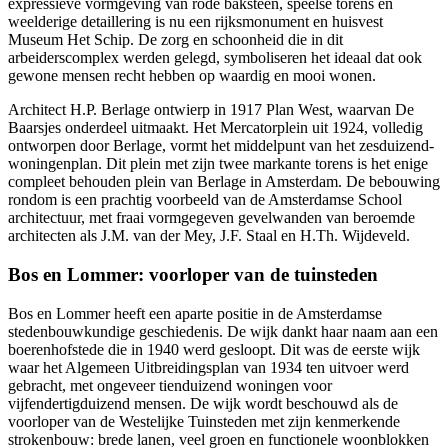
expressieve vormgeving van rode baksteen, speelse torens en
weelderige detaillering is nu een rijksmonument en huisvest
Museum Het Schip. De zorg en schoonheid die in dit
arbeiderscomplex werden gelegd, symboliseren het ideaal dat ook
gewone mensen recht hebben op waardig en mooi wonen.
Architect H.P. Berlage ontwierp in 1917 Plan West, waarvan De
Baarsjes onderdeel uitmaakt. Het Mercatorplein uit 1924, volledig
ontworpen door Berlage, vormt het middelpunt van het zesduizend-
woningenplan. Dit plein met zijn twee markante torens is het enige
compleet behouden plein van Berlage in Amsterdam. De bebouwing
rondom is een prachtig voorbeeld van de Amsterdamse School
architectuur, met fraai vormgegeven gevelwanden van beroemde
architecten als J.M. van der Mey, J.F. Staal en H.Th. Wijdeveld.
Bos en Lommer: voorloper van de tuinsteden
Bos en Lommer heeft een aparte positie in de Amsterdamse
stedenbouwkundige geschiedenis. De wijk dankt haar naam aan een
boerenhofstede die in 1940 werd gesloopt. Dit was de eerste wijk
waar het Algemeen Uitbreidingsplan van 1934 ten uitvoer werd
gebracht, met ongeveer tienduizend woningen voor
vijfendertigduizend mensen. De wijk wordt beschouwd als de
voorloper van de Westelijke Tuinsteden met zijn kenmerkende
strokenbouw: brede lanen, veel groen en functionele woonblokken