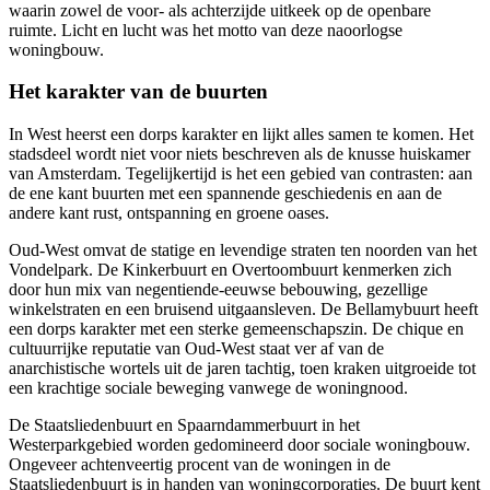
waarin zowel de voor- als achterzijde uitkeek op de openbare
ruimte. Licht en lucht was het motto van deze naoorlogse
woningbouw.
Het karakter van de buurten
In West heerst een dorps karakter en lijkt alles samen te komen. Het
stadsdeel wordt niet voor niets beschreven als de knusse huiskamer
van Amsterdam. Tegelijkertijd is het een gebied van contrasten: aan
de ene kant buurten met een spannende geschiedenis en aan de
andere kant rust, ontspanning en groene oases.
Oud-West omvat de statige en levendige straten ten noorden van het
Vondelpark. De Kinkerbuurt en Overtoombuurt kenmerken zich
door hun mix van negentiende-eeuwse bebouwing, gezellige
winkelstraten en een bruisend uitgaansleven. De Bellamybuurt heeft
een dorps karakter met een sterke gemeenschapszin. De chique en
cultuurrijke reputatie van Oud-West staat ver af van de
anarchistische wortels uit de jaren tachtig, toen kraken uitgroeide tot
een krachtige sociale beweging vanwege de woningnood.
De Staatsliedenbuurt en Spaarndammerbuurt in het
Westerparkgebied worden gedomineerd door sociale woningbouw.
Ongeveer achtenveertig procent van de woningen in de
Staatsliedenbuurt is in handen van
woningcorporaties
. De buurt kent