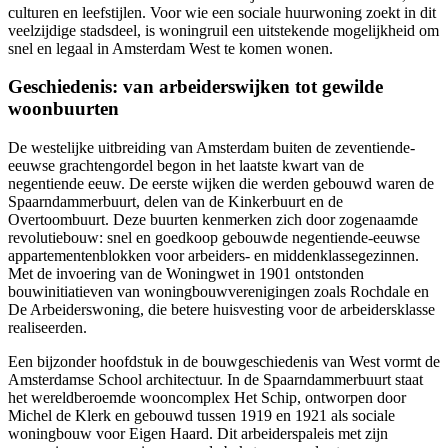
culturen en leefstijlen. Voor wie een sociale huurwoning zoekt in dit
veelzijdige stadsdeel, is woningruil een uitstekende mogelijkheid om
snel en legaal in Amsterdam West te komen wonen.
Geschiedenis: van arbeiderswijken tot gewilde
woonbuurten
De westelijke uitbreiding van Amsterdam buiten de zeventiende-
eeuwse grachtengordel begon in het laatste kwart van de
negentiende eeuw. De eerste wijken die werden gebouwd waren de
Spaarndammerbuurt, delen van de Kinkerbuurt en de
Overtoombuurt. Deze buurten kenmerken zich door zogenaamde
revolutiebouw: snel en goedkoop gebouwde negentiende-eeuwse
appartementenblokken voor arbeiders- en middenklassegezinnen.
Met de invoering van de Woningwet in 1901 ontstonden
bouwinitiatieven van woningbouwverenigingen zoals
Rochdale
en
De Arbeiderswoning, die betere huisvesting voor de arbeidersklasse
realiseerden.
Een bijzonder hoofdstuk in de bouwgeschiedenis van West vormt de
Amsterdamse School architectuur. In de Spaarndammerbuurt staat
het wereldberoemde wooncomplex Het Schip, ontworpen door
Michel de Klerk en gebouwd tussen 1919 en 1921 als sociale
woningbouw voor
Eigen Haard
. Dit arbeiderspaleis met zijn