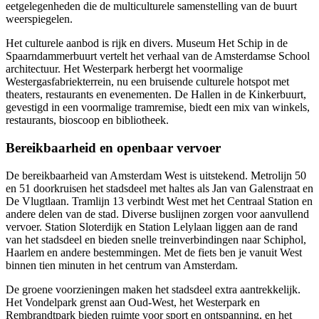
eetgelegenheden die de multiculturele samenstelling van de buurt
weerspiegelen.
Het culturele aanbod is rijk en divers. Museum Het Schip in de
Spaarndammerbuurt vertelt het verhaal van de Amsterdamse School
architectuur. Het Westerpark herbergt het voormalige
Westergasfabriekterrein, nu een bruisende culturele hotspot met
theaters, restaurants en evenementen. De Hallen in de Kinkerbuurt,
gevestigd in een voormalige tramremise, biedt een mix van winkels,
restaurants, bioscoop en bibliotheek.
Bereikbaarheid en openbaar vervoer
De bereikbaarheid van Amsterdam West is uitstekend. Metrolijn 50
en 51 doorkruisen het stadsdeel met haltes als Jan van Galenstraat en
De Vlugtlaan. Tramlijn 13 verbindt West met het Centraal Station en
andere delen van de stad. Diverse buslijnen zorgen voor aanvullend
vervoer. Station Sloterdijk en Station Lelylaan liggen aan de rand
van het stadsdeel en bieden snelle treinverbindingen naar Schiphol,
Haarlem
en andere bestemmingen. Met de fiets ben je vanuit West
binnen tien minuten in het centrum van Amsterdam.
De groene voorzieningen maken het stadsdeel extra aantrekkelijk.
Het Vondelpark grenst aan Oud-West, het Westerpark en
Rembrandtpark bieden ruimte voor sport en ontspanning, en het