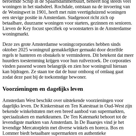
beroemde Schip in de Spaarndammerbuurt, beheert nog steeds veel
woningen in het stadsdeel. Rochdale, ontstaan na de invoering van
de Woningwet in 1901, heeft met ruim veertigduizend woningen
een stevige positie in Amsterdam.
Stadgenoot
richt zich op
betaalbare, duurzame woningen voor starters, gezinnen en senioren.
Lieven
de Key
focust specifiek op woonstarters in de Amsterdamse
woningmarkt.
Deze zes grote Amsterdamse woningcorporaties hebben sinds
oktober 2025 woningruil gemakkelijker gemaakt door dezelfde
regels te hanteren en obstakels te verminderen. Dit betekent dat meer
huurders toestemming krijgen voor hun ruilverzoek. De corporaties
vinden passend wonen belangrijk en zien hoe woningruil hieraan
kan bijdragen. Ze staan toe dat de huur omhoog of omlaag gaat
zodat deze past bij de toekomstige bewoner.
Voorzieningen en dagelijks leven
Amsterdam West beschikt over uitstekende voorzieningen voor
dagelijks leven. De Kinkerstraat en Ten Katestraat in Oud-West zijn
bekende winkelstraten met een breed aanbod van supermarkten,
speciaalzaken en marktkramen. De Ten Katemarkt behoort tot de
levendigste markten van Amsterdam. In De Baarsjes vind je het
levendige Mercatorplein met diverse winkels en horeca. Bos en
Lommer biedt betaalbare supermarkten en authentieke