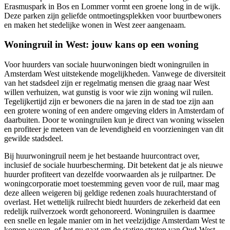
Erasmuspark in Bos en Lommer vormt een groene long in de wijk.
Deze parken zijn geliefde ontmoetingsplekken voor buurtbewoners
en maken het stedelijke wonen in West zeer aangenaam.
Woningruil in West: jouw kans op een woning
Voor huurders van sociale huurwoningen biedt woningruilen in
Amsterdam West uitstekende mogelijkheden. Vanwege de diversiteit
van het stadsdeel zijn er regelmatig mensen die graag naar West
willen verhuizen, wat gunstig is voor wie zijn woning wil ruilen.
Tegelijkertijd zijn er bewoners die na jaren in de stad toe zijn aan
een grotere woning of een andere omgeving elders in Amsterdam of
daarbuiten. Door te woningruilen kun je direct van woning wisselen
en profiteer je meteen van de levendigheid en voorzieningen van dit
gewilde stadsdeel.
Bij huurwoningruil neem je het bestaande huurcontract over,
inclusief de sociale huurbescherming. Dit betekent dat je als nieuwe
huurder profiteert van dezelfde voorwaarden als je ruilpartner. De
woningcorporatie moet toestemming geven voor de ruil, maar mag
deze alleen weigeren bij geldige redenen zoals huurachterstand of
overlast. Het wettelijk ruilrecht biedt huurders de zekerheid dat een
redelijk ruilverzoek wordt gehonoreerd. Woningruilen is daarmee
een snelle en legale manier om in het veelzijdige Amsterdam West te
komen wonen, of het nu gaat om de statige straten van Oud-West,