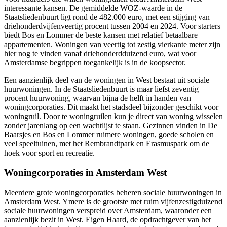
interessante kansen. De gemiddelde WOZ-waarde in de
Staatsliedenbuurt ligt rond de 482.000 euro, met een stijging van
driehonderdvijfenveertig procent tussen 2004 en 2024. Voor starters
biedt Bos en Lommer de beste kansen met relatief betaalbare
appartementen. Woningen van veertig tot zestig vierkante meter zijn
hier nog te vinden vanaf driehonderdduizend euro, wat voor
Amsterdamse begrippen toegankelijk is in de koopsector.
Een aanzienlijk deel van de woningen in West bestaat uit sociale
huurwoningen. In de Staatsliedenbuurt is maar liefst zeventig
procent huurwoning, waarvan bijna de helft in handen van
woningcorporaties. Dit maakt het stadsdeel bijzonder geschikt voor
woningruil
. Door te woningruilen kun je direct van woning wisselen
zonder jarenlang op een wachtlijst te staan. Gezinnen vinden in De
Baarsjes en Bos en Lommer ruimere woningen, goede scholen en
veel speeltuinen, met het Rembrandtpark en Erasmuspark om de
hoek voor sport en recreatie.
Woningcorporaties in Amsterdam West
Meerdere grote woningcorporaties beheren sociale huurwoningen in
Amsterdam West.
Ymere
is de grootste met ruim vijfenzestigduizend
sociale huurwoningen verspreid over Amsterdam, waaronder een
aanzienlijk bezit in West. Eigen Haard, de opdrachtgever van het