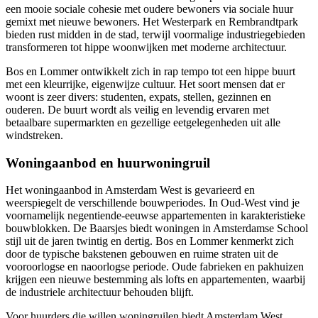
een mooie sociale cohesie met oudere bewoners via sociale huur
gemixt met nieuwe bewoners. Het Westerpark en Rembrandtpark
bieden rust midden in de stad, terwijl voormalige industriegebieden
transformeren tot hippe woonwijken met moderne architectuur.
Bos en Lommer ontwikkelt zich in rap tempo tot een hippe buurt
met een kleurrijke, eigenwijze cultuur. Het soort mensen dat er
woont is zeer divers: studenten, expats, stellen, gezinnen en
ouderen. De buurt wordt als veilig en levendig ervaren met
betaalbare supermarkten en gezellige eetgelegenheden uit alle
windstreken.
Woningaanbod en huurwoningruil
Het woningaanbod in Amsterdam West is gevarieerd en
weerspiegelt de verschillende bouwperiodes. In Oud-West vind je
voornamelijk negentiende-eeuwse appartementen in karakteristieke
bouwblokken. De Baarsjes biedt woningen in Amsterdamse School
stijl uit de jaren twintig en dertig. Bos en Lommer kenmerkt zich
door de typische bakstenen gebouwen en ruime straten uit de
vooroorlogse en naoorlogse periode. Oude fabrieken en pakhuizen
krijgen een nieuwe bestemming als lofts en appartementen, waarbij
de industriele architectuur behouden blijft.
Voor huurders die willen woningruilen biedt Amsterdam West