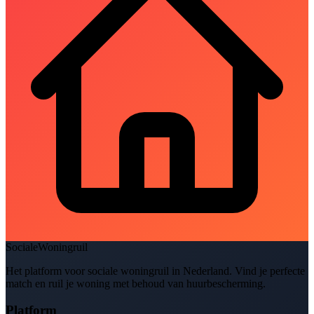
SocialeWoningruil
Het platform voor sociale woningruil in Nederland. Vind je perfecte
match en ruil je woning met behoud van huurbescherming.
Platform