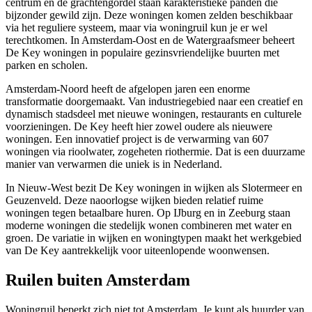
centrum en de grachtengordel staan karakteristieke panden die
bijzonder gewild zijn. Deze woningen komen zelden beschikbaar
via het reguliere systeem, maar via woningruil kun je er wel
terechtkomen. In Amsterdam-Oost en de Watergraafsmeer beheert
De Key woningen in populaire gezinsvriendelijke buurten met
parken en scholen.
Amsterdam-Noord heeft de afgelopen jaren een enorme
transformatie doorgemaakt. Van industriegebied naar een creatief en
dynamisch stadsdeel met nieuwe woningen, restaurants en culturele
voorzieningen. De Key heeft hier zowel oudere als nieuwere
woningen. Een innovatief project is de verwarming van 607
woningen via rioolwater, zogeheten riothermie. Dat is een duurzame
manier van verwarmen die uniek is in Nederland.
In Nieuw-West bezit De Key woningen in wijken als Slotermeer en
Geuzenveld. Deze naoorlogse wijken bieden relatief ruime
woningen tegen betaalbare huren. Op IJburg en in Zeeburg staan
moderne woningen die stedelijk wonen combineren met water en
groen. De variatie in wijken en woningtypen maakt het werkgebied
van De Key aantrekkelijk voor uiteenlopende woonwensen.
Ruilen buiten Amsterdam
Woningruil beperkt zich niet tot Amsterdam. Je kunt als huurder van