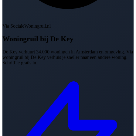
Via SocialeWoningruil.nl
Woningruil bij
De Key
De Key verhuurt 34.000 woningen in Amsterdam en omgeving. Via
woningruil bij De Key verhuis je sneller naar een andere woning.
Schrijf je gratis in.