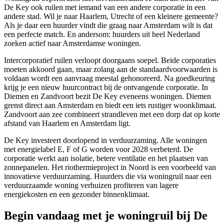
De Key ook ruilen met iemand van een andere corporatie in een
andere stad. Wil je naar
Haarlem
,
Utrecht
of een kleinere gemeente?
Als je daar een huurder vindt die graag naar Amsterdam wilt is dat
een perfecte match. En andersom: huurders uit heel Nederland
zoeken actief naar Amsterdamse woningen.
Intercorporatief ruilen verloopt doorgaans soepel. Beide corporaties
moeten akkoord gaan, maar zolang aan de standaardvoorwaarden is
voldaan wordt een aanvraag meestal gehonoreerd. Na goedkeuring
krijg je een nieuw huurcontract bij de ontvangende corporatie. In
Diemen en Zandvoort bezit De Key eveneens woningen. Diemen
grenst direct aan Amsterdam en biedt een iets rustiger woonklimaat.
Zandvoort aan zee combineert strandleven met een dorp dat op korte
afstand van Haarlem en Amsterdam ligt.
De Key investeert doorlopend in verduurzaming. Alle woningen
met energielabel E, F of G worden voor 2028 verbeterd. De
corporatie werkt aan isolatie, betere ventilatie en het plaatsen van
zonnepanelen. Het riothermieproject in Noord is een voorbeeld van
innovatieve verduurzaming. Huurders die via woningruil naar een
verduurzaamde woning verhuizen profiteren van lagere
energiekosten en een gezonder binnenklimaat.
Begin vandaag met je woningruil bij De