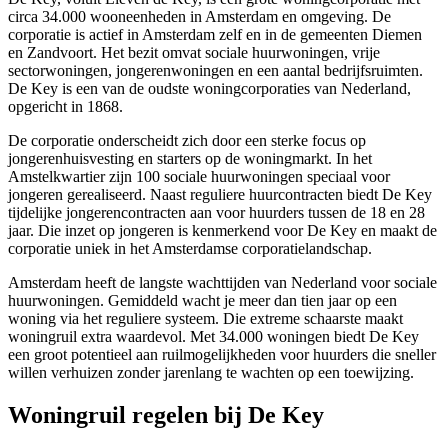
circa 34.000 wooneenheden in
Amsterdam
en omgeving. De
corporatie is actief in Amsterdam zelf en in de gemeenten
Diemen
en
Zandvoort
. Het bezit omvat sociale huurwoningen, vrije
sectorwoningen, jongerenwoningen en een aantal bedrijfsruimten.
De Key is een van de oudste woningcorporaties van Nederland,
opgericht in 1868.
De corporatie onderscheidt zich door een sterke focus op
jongerenhuisvesting en starters op de woningmarkt. In het
Amstelkwartier zijn 100 sociale huurwoningen speciaal voor
jongeren gerealiseerd. Naast reguliere huurcontracten biedt De Key
tijdelijke jongerencontracten aan voor huurders tussen de 18 en 28
jaar. Die inzet op jongeren is kenmerkend voor De Key en maakt de
corporatie uniek in het Amsterdamse corporatielandschap.
Amsterdam heeft de langste wachttijden van Nederland voor sociale
huurwoningen. Gemiddeld wacht je meer dan tien jaar op een
woning via het reguliere systeem. Die extreme schaarste maakt
woningruil extra waardevol. Met 34.000 woningen biedt De Key
een groot potentieel aan ruilmogelijkheden voor huurders die sneller
willen verhuizen zonder jarenlang te wachten op een toewijzing.
Woningruil regelen bij De Key