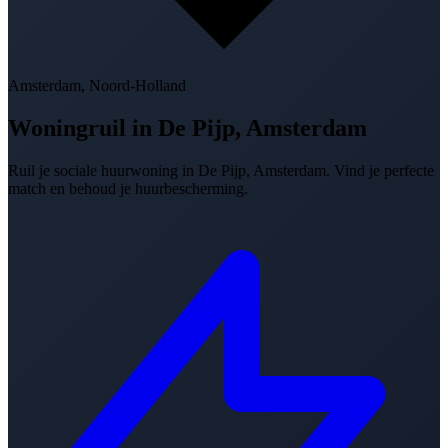
Amsterdam, Noord-Holland
Woningruil in
De Pijp, Amsterdam
Ruil je sociale huurwoning in De Pijp, Amsterdam. Vind je perfecte
match en behoud je huurbescherming.