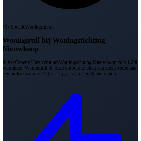
Via SocialeWoningruil.nl
Woningruil bij
Woningstichting
Nieuwkoop
In het Groene Hart verhuurt Woningstichting Nieuwkoop zo'n 1.200
woningen. Woningruil bij deze corporatie biedt een snelle route naar
een andere woning. Schrijf je gratis in en zoek een match.