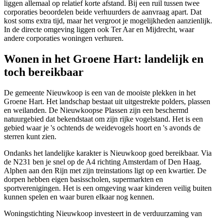
liggen allemaal op relatief korte afstand. Bij een ruil tussen twee
corporaties beoordelen beide verhuurders de aanvraag apart. Dat
kost soms extra tijd, maar het vergroot je mogelijkheden aanzienlijk.
In de directe omgeving liggen ook
Ter Aar
en
Mijdrecht
, waar
andere corporaties woningen verhuren.
Wonen in het Groene Hart: landelijk en
toch bereikbaar
De gemeente Nieuwkoop is een van de mooiste plekken in het
Groene Hart. Het landschap bestaat uit uitgestrekte polders, plassen
en weilanden. De Nieuwkoopse Plassen zijn een beschermd
natuurgebied dat bekendstaat om zijn rijke vogelstand. Het is een
gebied waar je 's ochtends de weidevogels hoort en 's avonds de
sterren kunt zien.
Ondanks het landelijke karakter is Nieuwkoop goed bereikbaar. Via
de N231 ben je snel op de A4 richting
Amsterdam
of
Den Haag
.
Alphen aan den Rijn met zijn treinstations ligt op een kwartier. De
dorpen hebben eigen basisscholen, supermarkten en
sportverenigingen. Het is een omgeving waar kinderen veilig buiten
kunnen spelen en waar buren elkaar nog kennen.
Woningstichting Nieuwkoop investeert in de verduurzaming van