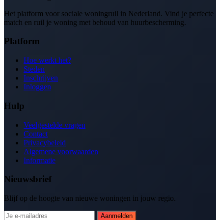
Het platform voor sociale woningruil in Nederland. Vind je perfecte
match en ruil je woning met behoud van huurbescherming.
Platform
Hoe werkt het?
Steden
Inschrijven
Inloggen
Hulp
Veelgestelde vragen
Contact
Privacybeleid
Algemene voorwaarden
Informatie
Nieuwsbrief
Blijf op de hoogte van nieuwe woningen in jouw regio.
Aanmelden