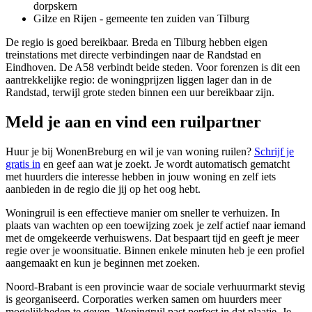
dorpskern
Gilze en
Rijen
- gemeente ten zuiden van Tilburg
De regio is goed bereikbaar. Breda en Tilburg hebben eigen
treinstations met directe verbindingen naar de Randstad en
Eindhoven. De A58 verbindt beide steden. Voor forenzen is dit een
aantrekkelijke regio: de woningprijzen liggen lager dan in de
Randstad, terwijl grote steden binnen een uur bereikbaar zijn.
Meld je aan en vind een ruilpartner
Huur je bij WonenBreburg en wil je van woning ruilen?
Schrijf je
gratis in
en geef aan wat je zoekt. Je wordt automatisch gematcht
met huurders die interesse hebben in jouw woning en zelf iets
aanbieden in de regio die jij op het oog hebt.
Woningruil is een effectieve manier om sneller te verhuizen. In
plaats van wachten op een toewijzing zoek je zelf actief naar iemand
met de omgekeerde verhuiswens. Dat bespaart tijd en geeft je meer
regie over je woonsituatie. Binnen enkele minuten heb je een profiel
aangemaakt en kun je beginnen met zoeken.
Noord-Brabant is een provincie waar de sociale verhuurmarkt stevig
is georganiseerd. Corporaties werken samen om huurders meer
mogelijkheden te geven. Woningruil past perfect in dat plaatje. Je