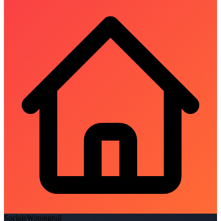
SocialeWoningruil