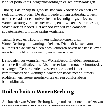
vindt er portiekflats, eengezinswoningen en seniorenwoningen.
Tilburg
is de op vijf na grootste stad van Nederland en heeft een
sterk cultureel profiel. De stad groeide uit van textielstad tot een
moderne stad met een universiteit en levendig uitgaansleven.
WonenBreburg verhuurt hier woningen in wijken als de Reeshof,
Stokhasselt en Noord. Het aanbod varieert van compacte
appartementen tot ruime gezinswoningen.
Tussen Breda en Tilburg liggen kleinere kernen waar
WonenBreburg ook woningen beheert. Dit biedt kansen voor
huurders die de rust van een dorp verkiezen boven het stadse leven,
maar toch dicht bij voorzieningen willen wonen.
De sociale huurwoningen van WonenBreburg hebben huurprijzen
onder de liberalisatiegrens. Als huurder kun je mogelijk huurtoeslag
ontvangen. De corporatie investeert doorlopend in het
verduurzamen van woningen, waardoor steeds meer huurders
profiteren van lagere energiekosten en een comfortabeler
binnenklimaat.
Ruilen buiten WonenBreburg
Als huurder van WonenBreburg kun je ook ruilen met huurders van
andere corporaties. In Breda zijn bijvoorbeeld ook
Alwel
en