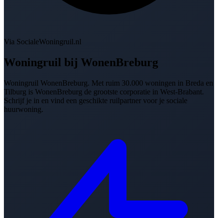
Via SocialeWoningruil.nl
Woningruil bij
WonenBreburg
Woningruil WonenBreburg. Met ruim 30.000 woningen in Breda en
Tilburg is WonenBreburg de grootste corporatie in West-Brabant.
Schrijf je in en vind een geschikte ruilpartner voor je sociale
huurwoning.