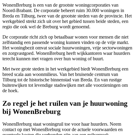
WonenBreburg is een van de grootste woningcorporaties van
Noord-Brabant. De corporatie beheert ruim 30.000 woningen in
Breda
en
Tilburg
, twee van de grootste steden van de provincie. Het
werkgebied strekt zich uit over het gebied tussen beide steden, een
regio die ook wel de Breburg wordt genoemd.
De corporatie richt zich op betaalbaar wonen voor mensen die niet
zelfstandig een passende woning kunnen vinden op de vrije markt.
Het woningbezit omvat sociale huurwoningen, vrije sectorwoningen
en zorgvastgoed. WonenBreburg heeft wijkkantoren waar huurders
terecht kunnen met vragen over hun woning of buurt.
Met twee grote steden in het werkgebied biedt WonenBreburg een
breed scala aan woonmilieus. Van het bruisende centrum van
Tilburg tot de historische binnenstad van Breda. En van rustige
buitenwijken tot levendige stadswijken met alle voorzieningen om
de hoek.
Zo regel je het ruilen van je huurwoning
bij WonenBreburg
WonenBreburg staat woningruil toe voor haar huurders. Neem
contact op met WonenBreburg voor de actuele voorwaarden en
eventuele kosten die verbonden zijn aan een ruilverzoek.