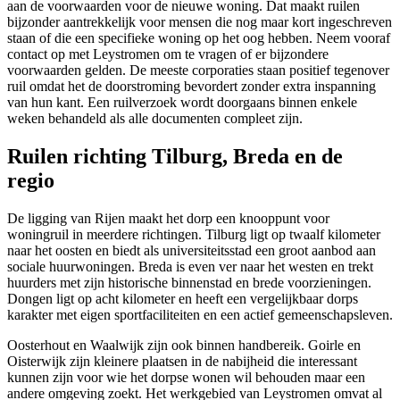
aan de voorwaarden voor de nieuwe woning. Dat maakt ruilen
bijzonder aantrekkelijk voor mensen die nog maar kort ingeschreven
staan of die een specifieke woning op het oog hebben. Neem vooraf
contact op met Leystromen om te vragen of er bijzondere
voorwaarden gelden. De meeste corporaties staan positief tegenover
ruil omdat het de doorstroming bevordert zonder extra inspanning
van hun kant. Een ruilverzoek wordt doorgaans binnen enkele
weken behandeld als alle documenten compleet zijn.
Ruilen richting Tilburg, Breda en de
regio
De ligging van Rijen maakt het dorp een knooppunt voor
woningruil in meerdere richtingen. Tilburg ligt op twaalf kilometer
naar het oosten en biedt als universiteitsstad een groot aanbod aan
sociale huurwoningen. Breda is even ver naar het westen en trekt
huurders met zijn historische binnenstad en brede voorzieningen.
Dongen ligt op acht kilometer en heeft een vergelijkbaar dorps
karakter met eigen sportfaciliteiten en een actief gemeenschapsleven.
Oosterhout en Waalwijk zijn ook binnen handbereik. Goirle en
Oisterwijk zijn kleinere plaatsen in de nabijheid die interessant
kunnen zijn voor wie het dorpse wonen wil behouden maar een
andere omgeving zoekt. Het werkgebied van Leystromen omvat al