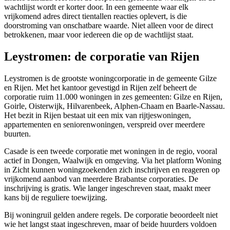
wachtlijst wordt er korter door. In een gemeente waar elk
vrijkomend adres direct tientallen reacties oplevert, is die
doorstroming van onschatbare waarde. Niet alleen voor de direct
betrokkenen, maar voor iedereen die op de wachtlijst staat.
Leystromen: de corporatie van Rijen
Leystromen is de grootste woningcorporatie in de gemeente Gilze
en Rijen. Met het kantoor gevestigd in Rijen zelf beheert de
corporatie ruim 11.000 woningen in zes gemeenten: Gilze en Rijen,
Goirle
,
Oisterwijk
, Hilvarenbeek, Alphen-Chaam en Baarle-Nassau.
Het bezit in Rijen bestaat uit een mix van rijtjeswoningen,
appartementen en seniorenwoningen, verspreid over meerdere
buurten.
Casade
is een tweede corporatie met woningen in de regio, vooral
actief in Dongen, Waalwijk en omgeving. Via het platform Woning
in Zicht kunnen woningzoekenden zich inschrijven en reageren op
vrijkomend aanbod van meerdere Brabantse corporaties. De
inschrijving is gratis. Wie langer ingeschreven staat, maakt meer
kans bij de reguliere toewijzing.
Bij woningruil gelden andere regels. De corporatie beoordeelt niet
wie het langst staat ingeschreven, maar of beide huurders voldoen