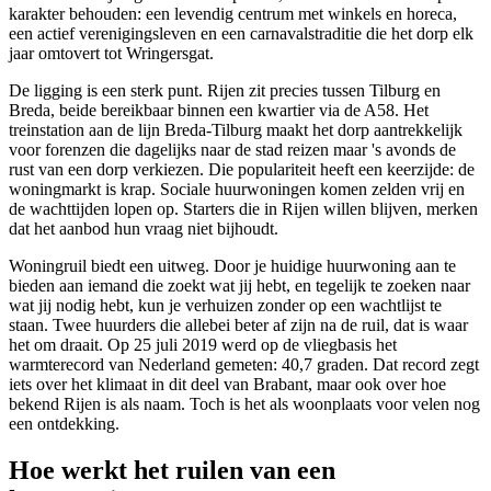
karakter behouden: een levendig centrum met winkels en horeca,
een actief verenigingsleven en een carnavalstraditie die het dorp elk
jaar omtovert tot Wringersgat.
De ligging is een sterk punt. Rijen zit precies tussen
Tilburg
en
Breda
, beide bereikbaar binnen een kwartier via de A58. Het
treinstation aan de lijn Breda-Tilburg maakt het dorp aantrekkelijk
voor forenzen die dagelijks naar de stad reizen maar 's avonds de
rust van een dorp verkiezen. Die populariteit heeft een keerzijde: de
woningmarkt is krap. Sociale huurwoningen komen zelden vrij en
de wachttijden lopen op. Starters die in Rijen willen blijven, merken
dat het aanbod hun vraag niet bijhoudt.
Woningruil biedt een uitweg. Door je huidige huurwoning aan te
bieden aan iemand die zoekt wat jij hebt, en tegelijk te zoeken naar
wat jij nodig hebt, kun je verhuizen zonder op een wachtlijst te
staan. Twee huurders die allebei beter af zijn na de ruil, dat is waar
het om draait. Op 25 juli 2019 werd op de vliegbasis het
warmterecord van Nederland gemeten: 40,7 graden. Dat record zegt
iets over het klimaat in dit deel van Brabant, maar ook over hoe
bekend Rijen is als naam. Toch is het als woonplaats voor velen nog
een ontdekking.
Hoe werkt het ruilen van een