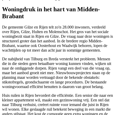
Woningdruk in het hart van Midden-
Brabant
De gemeente Gilze en Rijen telt zo'n 28.000 inwoners, verdeeld
over Rijen, Gilze, Hulten en Molenschot. Het gros van het sociale
woningbezit staat in Rijen en Gilze. De vraag naar deze woningen is
structureel groter dan het aanbod. In de bredere regio Midden-
Brabant, waartoe ook
Oosterhout
en
Waalwijk
behoren, lopen de
wachttijden op tot meer dan acht jaar in sommige gemeenten.
De nabijheid van Tilburg en Breda versterkt het probleem. Mensen
die in die steden geen betaalbare woning kunnen vinden, wijken uit
naar de omliggende dorpen. Rijen vangt een deel van die vraag op,
maar het aanbod groeit niet mee. Nieuwbouwprojecten staan op de
planning maar worden vertraagd door de bekende obstakels:
stikstofregels, grondschaarste en lange procedures. De bestaande
woningvoorraad efficiënt benutten is daarom van groot belang.
Huis ruilen
in Rijen bevordert die efficiëntie. Een senior die naar een
kleiner appartement wil, maakt een gezinswoning vrij. Een stel dat
naar Tilburg verhuist, creëert ruimte voor iemand die juist in Rijen
wil wonen. Elke geslaagde ruil betekent beweging in een markt die
anders stilstaat. Het kost de corporatie geen extra woningen en de