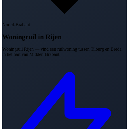
Noord-Brabant
Woningruil in
Rijen
Woningruil Rijen — vind een ruilwoning tussen Tilburg en Breda,
in het hart van Midden-Brabant.