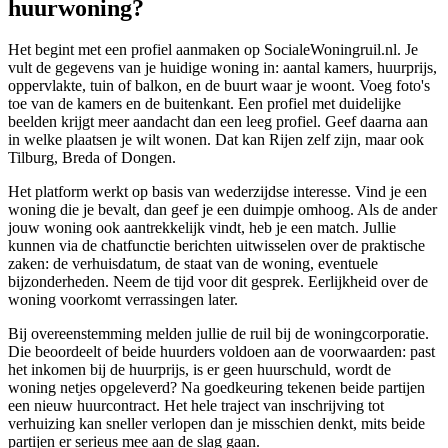
huurwoning?
Het begint met een profiel aanmaken op SocialeWoningruil.nl. Je
vult de gegevens van je huidige woning in: aantal kamers, huurprijs,
oppervlakte, tuin of balkon, en de buurt waar je woont. Voeg foto's
toe van de kamers en de buitenkant. Een profiel met duidelijke
beelden krijgt meer aandacht dan een leeg profiel. Geef daarna aan
in welke plaatsen je wilt wonen. Dat kan Rijen zelf zijn, maar ook
Tilburg, Breda of
Dongen
.
Het platform werkt op basis van wederzijdse interesse. Vind je een
woning die je bevalt, dan geef je een duimpje omhoog. Als de ander
jouw woning ook aantrekkelijk vindt, heb je een match. Jullie
kunnen via de chatfunctie berichten uitwisselen over de praktische
zaken: de verhuisdatum, de staat van de woning, eventuele
bijzonderheden. Neem de tijd voor dit gesprek. Eerlijkheid over de
woning voorkomt verrassingen later.
Bij overeenstemming melden jullie de ruil bij de
woningcorporatie
.
Die beoordeelt of beide huurders voldoen aan de voorwaarden: past
het inkomen bij de huurprijs, is er geen huurschuld, wordt de
woning netjes opgeleverd? Na goedkeuring tekenen beide partijen
een nieuw huurcontract. Het hele traject van inschrijving tot
verhuizing kan sneller verlopen dan je misschien denkt, mits beide
partijen er serieus mee aan de slag gaan.