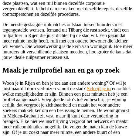
deze plaatsen, wat een ruil binnen dezelfde corporatie
vergemakkelijkt. Je hebt dan te maken met dezelfde regels, dezelfde
contactpersonen en dezelfde procedures.
De meeste geslaagde ruilmatches ontstaan tussen huurders met
tegengestelde wensen. Iemand uit Tilburg die rust zoekt, vindt een
ruilpartner in Rijen die juist dichter bij de stad wil. Een gezin dat
meer ruimte nodig heeft, ruilt met een oudere bewoner die kleiner
wil wonen. Die wisselwerking is de kern van woningruil. Hoe meer
huurders uit verschillende plaatsen meedoen, hoe groter de kans dat
jouw ideale ruilpartner ertussen zit.
Maak je ruilprofiel aan en ga op zoek
Woon je in Rijen en ben je toe aan een andere woning? Of wil je
juist naar dit dorp verhuizen vanuit de stad?
Schrijf je in
en ontdek
welke mogelijkheden er zijn. Binnen een paar minuten heb je een
profiel aangemaakt. Voeg goede foto's toe en beschrijf je woning
eerlijk, dat vergroot je zichtbaarheid en maakt het voor andere
zoekers makkelijker om een beslissing te nemen. De woningmarkt
in Midden-Brabant zit vast, maar jij kunt daar verandering in
brengen. Elke nieuwe inschrijving vergroot het netwerk en maakt
meer ruilcombinaties mogelijk. De volgende match kan de jouwe
zijn. Of je nu zoekt naar meer ruimte, een andere buurt of een