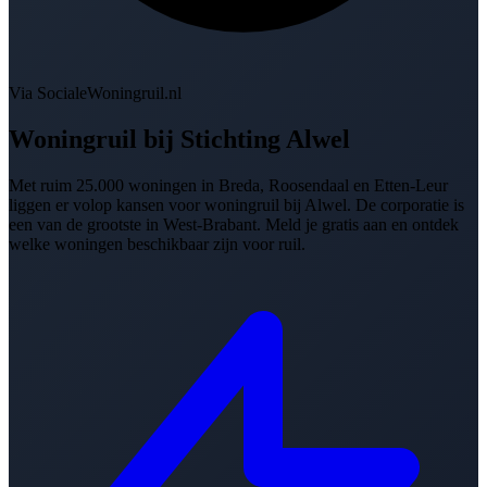
Via SocialeWoningruil.nl
Woningruil bij
Stichting Alwel
Met ruim 25.000 woningen in Breda, Roosendaal en Etten-Leur
liggen er volop kansen voor woningruil bij Alwel. De corporatie is
een van de grootste in West-Brabant. Meld je gratis aan en ontdek
welke woningen beschikbaar zijn voor ruil.