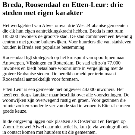
Breda, Roosendaal en Etten-Leur: drie
steden met eigen karakter
Het werkgebied van Alwel omvat drie West-Brabantse gemeenten
die elk hun eigen aantrekkingskracht hebben. Breda is met ruim
185.000 inwoners de grootste stad. De stad combineert een levendig
centrum met groene buitenwijken. Voor huurders die van stadsleven
houden is Breda een populaire bestemming.
Roosendaal ligt strategisch op het kruispunt van spoorlijnen naar
Antwerpen,
Vlissingen
en
Rotterdam
. De stad telt zo'n 77.000
inwoners en biedt betaalbare woonruimte in vergelijking met de
grotere Brabantse steden. De bereikbaarheid per trein maakt
Roosendaal aantrekkelijk voor forensen.
Etten-Leur is een gemeente met ongeveer 44.000 inwoners. Het
heeft een dorps karakter maar beschikt over alle voorzieningen. De
woonwijken zijn overwegend rustig en groen. Voor gezinnen die
ruimte zoeken zonder te ver van de stad te wonen is Etten-Leur een
goede keuze.
In de omgeving liggen ook plaatsen als
Oosterhout
en
Bergen op
Zoom
. Hoewel Alwel daar niet actief is, kun je via woningruil ook
in contact komen met huurders uit die gemeenten.