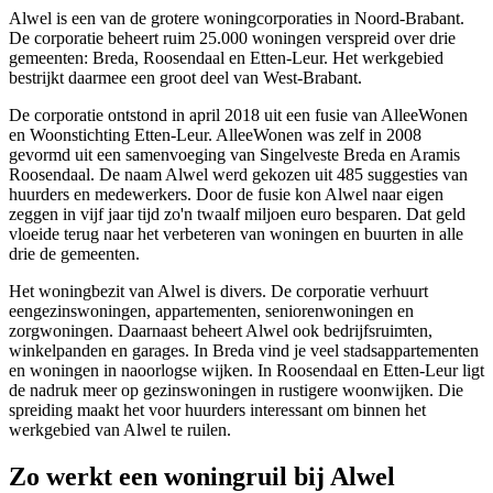
Alwel is een van de grotere woningcorporaties in Noord-Brabant.
De corporatie beheert ruim 25.000 woningen verspreid over drie
gemeenten:
Breda
,
Roosendaal
en
Etten-Leur
. Het werkgebied
bestrijkt daarmee een groot deel van West-Brabant.
De corporatie ontstond in april 2018 uit een fusie van AlleeWonen
en Woonstichting Etten-Leur. AlleeWonen was zelf in 2008
gevormd uit een samenvoeging van Singelveste Breda en Aramis
Roosendaal. De naam Alwel werd gekozen uit 485 suggesties van
huurders en medewerkers. Door de fusie kon Alwel naar eigen
zeggen in vijf jaar tijd zo'n twaalf miljoen euro besparen. Dat geld
vloeide terug naar het verbeteren van woningen en buurten in alle
drie de gemeenten.
Het woningbezit van Alwel is divers. De corporatie verhuurt
eengezinswoningen, appartementen, seniorenwoningen en
zorgwoningen. Daarnaast beheert Alwel ook bedrijfsruimten,
winkelpanden en garages. In Breda vind je veel stadsappartementen
en woningen in naoorlogse wijken. In Roosendaal en Etten-Leur ligt
de nadruk meer op gezinswoningen in rustigere woonwijken. Die
spreiding maakt het voor huurders interessant om binnen het
werkgebied van Alwel te ruilen.
Zo werkt een woningruil bij Alwel