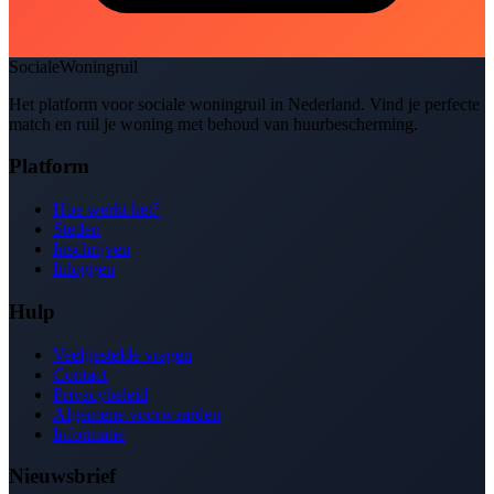
SocialeWoningruil
Het platform voor sociale woningruil in Nederland. Vind je perfecte
match en ruil je woning met behoud van huurbescherming.
Platform
Hoe werkt het?
Steden
Inschrijven
Inloggen
Hulp
Veelgestelde vragen
Contact
Privacybeleid
Algemene voorwaarden
Informatie
Nieuwsbrief