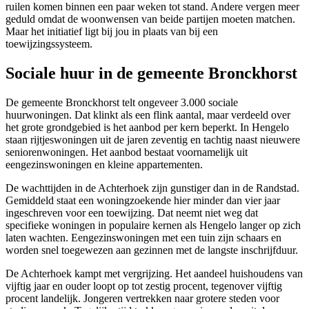
ruilen komen binnen een paar weken tot stand. Andere vergen meer
geduld omdat de woonwensen van beide partijen moeten matchen.
Maar het initiatief ligt bij jou in plaats van bij een
toewijzingssysteem.
Sociale huur in de gemeente Bronckhorst
De gemeente Bronckhorst telt ongeveer 3.000 sociale
huurwoningen. Dat klinkt als een flink aantal, maar verdeeld over
het grote grondgebied is het aanbod per kern beperkt. In Hengelo
staan rijtjeswoningen uit de jaren zeventig en tachtig naast nieuwere
seniorenwoningen. Het aanbod bestaat voornamelijk uit
eengezinswoningen en kleine appartementen.
De wachttijden in de Achterhoek zijn gunstiger dan in de Randstad.
Gemiddeld staat een woningzoekende hier minder dan vier jaar
ingeschreven voor een toewijzing. Dat neemt niet weg dat
specifieke woningen in populaire kernen als Hengelo langer op zich
laten wachten. Eengezinswoningen met een tuin zijn schaars en
worden snel toegewezen aan gezinnen met de langste inschrijfduur.
De Achterhoek kampt met vergrijzing. Het aandeel huishoudens van
vijftig jaar en ouder loopt op tot zestig procent, tegenover vijftig
procent landelijk. Jongeren vertrekken naar grotere steden voor