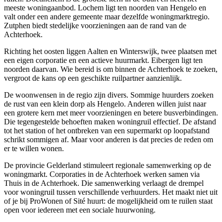
meeste woningaanbod.
Lochem
ligt ten noorden van Hengelo en
valt onder een andere gemeente maar dezelfde woningmarktregio.
Zutphen
biedt stedelijke voorzieningen aan de rand van de
Achterhoek.
Richting het oosten liggen
Aalten
en
Winterswijk
, twee plaatsen met
een eigen corporatie en een actieve huurmarkt.
Eibergen
ligt ten
noorden daarvan. Wie bereid is om binnen de Achterhoek te zoeken,
vergroot de kans op een geschikte ruilpartner aanzienlijk.
De woonwensen in de regio zijn divers. Sommige huurders zoeken
de rust van een klein dorp als Hengelo. Anderen willen juist naar
een grotere kern met meer voorzieningen en betere busverbindingen.
Die tegengestelde behoeften maken woningruil effectief. De afstand
tot het station of het ontbreken van een supermarkt op loopafstand
schrikt sommigen af. Maar voor anderen is dat precies de reden om
er te willen wonen.
De provincie Gelderland stimuleert regionale samenwerking op de
woningmarkt. Corporaties in de Achterhoek werken samen via
Thuis in de Achterhoek. Die samenwerking verlaagt de drempel
voor woningruil tussen verschillende verhuurders. Het maakt niet uit
of je bij ProWonen of Sité huurt: de mogelijkheid om te ruilen staat
open voor iedereen met een sociale huurwoning.