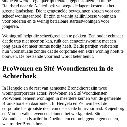
studie en werk. Tegelijkertijd trekken gepensioneerden uit de
Randstad naar de Achterhoek vanwege de lagere kosten en het
groene landschap. Die tegengestelde bewegingen zorgen voor een
scheef woningaanbod. Er zijn te weinig gelijkvloerse woningen
voor ouderen en te weinig betaalbare starterswoningen voor
jongeren.
Woningruil helpt die scheefgroei aan te pakken. Een ouder echtpaar
dat de trap niet meer op kan, ruilt een eengezinswoning met een
jong gezin dat meer ruimte nodig heeft. Beide partijen verbeteren
hun woonsituatie zonder dat de corporatie een extra woning hoeft te
bouwen. De bestaande voorraad wordt beter benut.
ProWonen en Sité Woondiensten in de
Achterhoek
In Hengelo en de rest van gemeente Bronckhorst zijn twee
woningcorporaties actief:
ProWonen
en Sité Woondiensten.
ProWonen beheert woningen in meerdere kernen van de gemeente
Bronckhorst en daarbuiten. In Hengelo en Zelhem bezit de
corporatie het grootste deel van de sociale huurvoorraad. Keijenborg
en Vorden vallen eveneens binnen het werkgebied. Sité
Woondiensten is actief in Doetinchem en omliggende gemeenten,
waaronder Bronckhorst.