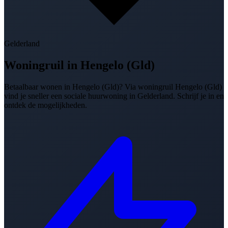
Gelderland
Woningruil in
Hengelo (Gld)
Betaalbaar wonen in Hengelo (Gld)? Via woningruil Hengelo (Gld)
vind je sneller een sociale huurwoning in Gelderland. Schrijf je in en
ontdek de mogelijkheden.