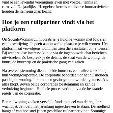
vind je een levendig verenigingsleven met voetbal, tennis en
carnaval. De jaarlijkse Hengelose kermis en diverse buurtactiviteiten
houden de gemeenschap hecht.
Hoe je een ruilpartner vindt via het
platform
Op SocialeWoningruil.nl plaats je je huidige woning met foto's en
een beschrijving. Je geeft aan in welke plaatsen je wilt wonen. Het
platform laat vervolgens woningen zien die aansluiten bij je wensen.
Bij wederzijdse interesse kun je via de ingebouwde chat berichten
uitwisselen. Zo bespreek je de details: de staat van de woning, de
buurt, de huurprijs en de praktische gang van zaken.
Na overeenstemming dienen beide huurders een ruilverzoek in bij
hun
woningcorporatie
. De corporatie beoordeelt of het huishouden
past bij de woning. Inkomen en gezinsgrootte worden getoetst. Als
alles klopt, geven beide corporaties toestemming en kan de
verhuizing beginnen. Het hele proces verloopt via de bestaande
regels van de corporatie.
Een ruilwoning zoeken verschilt fundamenteel van de reguliere
wachtlijst. Je hoeft niet jarenlang ingeschreven te staan. De snelheid
hangt af van hoe snel je een geschikte ruilpartner vindt. Sommige