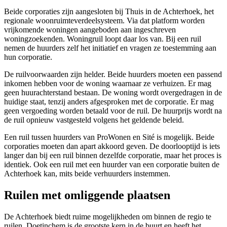
Beide corporaties zijn aangesloten bij Thuis in de Achterhoek, het
regionale woonruimteverdeelsysteem. Via dat platform worden
vrijkomende woningen aangeboden aan ingeschreven
woningzoekenden.
Woningruil
loopt daar los van. Bij een ruil
nemen de huurders zelf het initiatief en vragen ze toestemming aan
hun corporatie.
De ruilvoorwaarden zijn helder. Beide huurders moeten een passend
inkomen hebben voor de woning waarnaar ze verhuizen. Er mag
geen huurachterstand bestaan. De woning wordt overgedragen in de
huidige staat, tenzij anders afgesproken met de corporatie. Er mag
geen vergoeding worden betaald voor de ruil. De huurprijs wordt na
de ruil opnieuw vastgesteld volgens het geldende beleid.
Een ruil tussen huurders van ProWonen en Sité is mogelijk. Beide
corporaties moeten dan apart akkoord geven. De doorlooptijd is iets
langer dan bij een ruil binnen dezelfde corporatie, maar het proces is
identiek. Ook een ruil met een huurder van een corporatie buiten de
Achterhoek kan, mits beide verhuurders instemmen.
Ruilen met omliggende plaatsen
De Achterhoek biedt ruime mogelijkheden om binnen de regio te
ruilen.
Doetinchem
is de grootste kern in de buurt en heeft het