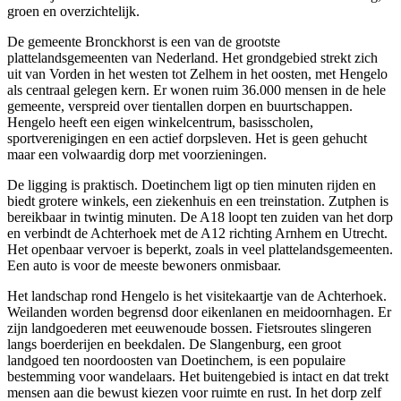
groen en overzichtelijk.
De gemeente Bronckhorst is een van de grootste
plattelandsgemeenten van Nederland. Het grondgebied strekt zich
uit van Vorden in het westen tot Zelhem in het oosten, met Hengelo
als centraal gelegen kern. Er wonen ruim 36.000 mensen in de hele
gemeente, verspreid over tientallen dorpen en buurtschappen.
Hengelo heeft een eigen winkelcentrum, basisscholen,
sportverenigingen en een actief dorpsleven. Het is geen gehucht
maar een volwaardig dorp met voorzieningen.
De ligging is praktisch.
Doetinchem
ligt op tien minuten rijden en
biedt grotere winkels, een ziekenhuis en een treinstation.
Zutphen
is
bereikbaar in twintig minuten. De A18 loopt ten zuiden van het dorp
en verbindt de Achterhoek met de A12 richting
Arnhem
en
Utrecht
.
Het openbaar vervoer is beperkt, zoals in veel plattelandsgemeenten.
Een auto is voor de meeste bewoners onmisbaar.
Het landschap rond Hengelo is het visitekaartje van de Achterhoek.
Weilanden worden begrensd door eikenlanen en meidoornhagen. Er
zijn landgoederen met eeuwenoude bossen. Fietsroutes slingeren
langs boerderijen en beekdalen. De Slangenburg, een groot
landgoed ten noordoosten van Doetinchem, is een populaire
bestemming voor wandelaars. Het buitengebied is intact en dat trekt
mensen aan die bewust kiezen voor ruimte en rust. In het dorp zelf