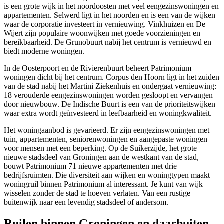
is een grote wijk in het noordoosten met veel eengezinswoningen en
appartementen. Selwerd ligt in het noorden en is een van de wijken
waar de corporatie investeert in vernieuwing. Vinkhuizen en De
Wijert zijn populaire woonwijken met goede voorzieningen en
bereikbaarheid. De Grunobuurt nabij het centrum is vernieuwd en
biedt moderne woningen.
In de Oosterpoort en de Rivierenbuurt beheert Patrimonium
woningen dicht bij het centrum. Corpus den
Hoorn
ligt in het zuiden
van de stad nabij het Martini Ziekenhuis en ondergaat vernieuwing:
18 verouderde eengezinswoningen worden gesloopt en vervangen
door nieuwbouw. De Indische Buurt is een van de prioriteitswijken
waar extra wordt geïnvesteerd in leefbaarheid en woningkwaliteit.
Het woningaanbod is gevarieerd. Er zijn eengezinswoningen met
tuin, appartementen, seniorenwoningen en aangepaste woningen
voor mensen met een beperking. Op de Suikerzijde, het grote
nieuwe stadsdeel van Groningen aan de westkant van de stad,
bouwt Patrimonium 71 nieuwe appartementen met drie
bedrijfsruimten. Die diversiteit aan wijken en woningtypen maakt
woningruil binnen Patrimonium al interessant. Je kunt van wijk
wisselen zonder de stad te hoeven verlaten. Van een rustige
buitenwijk naar een levendig stadsdeel of andersom.
Ruilen binnen Groningen en daarbuiten