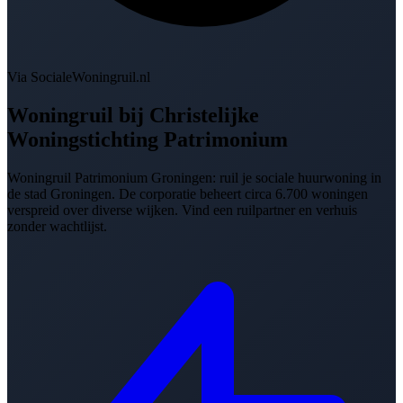
Via SocialeWoningruil.nl
Woningruil bij
Christelijke
Woningstichting Patrimonium
Woningruil Patrimonium Groningen: ruil je sociale huurwoning in
de stad Groningen. De corporatie beheert circa 6.700 woningen
verspreid over diverse wijken. Vind een ruilpartner en verhuis
zonder wachtlijst.