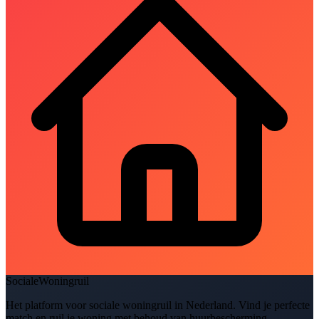
SocialeWoningruil
Het platform voor sociale woningruil in Nederland. Vind je perfecte
match en ruil je woning met behoud van huurbescherming.