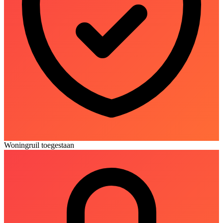
Woningruil toegestaan