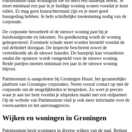
Patrimonium staat woningruil toe en heeft een duidelijk beleid. Je
moet minimaal een jaar in je huidige woning wonen voordat je kunt
ruilen. Er mag geen huurachterstand zijn en je moet goed
huurgedrag hebben. Je hebt schriftelijke toestemming nodig van de
corporatie.
De corporatie beoordeelt of de nieuwe woning past bij je
huishoudgrootte en inkomen. Na goedkeuring wordt de woning
geïnspecteerd. Eventuele schade moet worden hersteld voordat de
ruil definitief doorgaat. De inspectie beschermt zowel de
vertrekkende als de nieuwe huurder. De huurprijs kan veranderen
omdat die opnieuw wordt vastgesteld voor de nieuwe woning.
Beide partijen moeten minimaal een jaar in de nieuwe woning
blijven.
Patrimonium is aangesloten bij Groningen Huurt, het gezamenlijke
platform van Groningse corporaties. Neem vooraf contact op met de
corporatie om de mogelijkheden te bespreken. Zo weet je precies
waar je aan toe bent voordat je afspraken maakt met een ruilpartner.
Op de website van Patrimonium vind je ook meer informatie over de
voorwaarden en het aanvraagproces.
Wijken en woningen in Groningen
Patrimonium bezit woningen in diverse wijken van de stad. Beijum