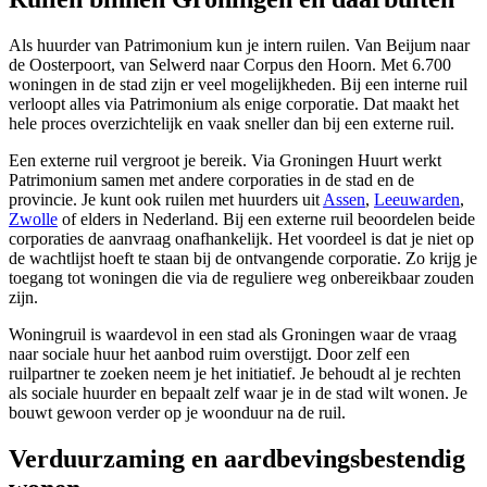
Als huurder van Patrimonium kun je intern ruilen. Van Beijum naar
de Oosterpoort, van Selwerd naar Corpus den Hoorn. Met 6.700
woningen in de stad zijn er veel mogelijkheden. Bij een interne ruil
verloopt alles via Patrimonium als enige corporatie. Dat maakt het
hele proces overzichtelijk en vaak sneller dan bij een externe ruil.
Een externe ruil vergroot je bereik. Via Groningen Huurt werkt
Patrimonium samen met andere corporaties in de stad en de
provincie. Je kunt ook ruilen met huurders uit
Assen
,
Leeuwarden
,
Zwolle
of elders in Nederland. Bij een externe ruil beoordelen beide
corporaties de aanvraag onafhankelijk. Het voordeel is dat je niet op
de wachtlijst hoeft te staan bij de ontvangende corporatie. Zo krijg je
toegang tot woningen die via de reguliere weg onbereikbaar zouden
zijn.
Woningruil is waardevol in een stad als Groningen waar de vraag
naar sociale huur het aanbod ruim overstijgt. Door zelf een
ruilpartner te zoeken neem je het initiatief. Je behoudt al je rechten
als sociale huurder en bepaalt zelf waar je in de stad wilt wonen. Je
bouwt gewoon verder op je woonduur na de ruil.
Verduurzaming en aardbevingsbestendig