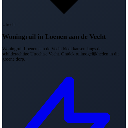
Utrecht
Woningruil in
Loenen aan de Vecht
Woningruil Loenen aan de Vecht biedt kansen langs de
schilderachtige Utrechtse Vecht. Ontdek ruilmogelijkheden in dit
groene dorp.