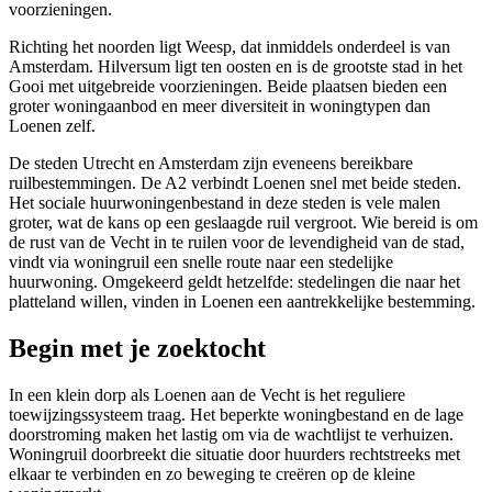
voorzieningen.
Richting het noorden ligt
Weesp
, dat inmiddels onderdeel is van
Amsterdam.
Hilversum
ligt ten oosten en is de grootste stad in het
Gooi met uitgebreide voorzieningen. Beide plaatsen bieden een
groter woningaanbod en meer diversiteit in woningtypen dan
Loenen zelf.
De steden
Utrecht
en
Amsterdam
zijn eveneens bereikbare
ruilbestemmingen. De A2 verbindt Loenen snel met beide steden.
Het sociale huurwoningenbestand in deze steden is vele malen
groter, wat de kans op een geslaagde ruil vergroot. Wie bereid is om
de rust van de Vecht in te ruilen voor de levendigheid van de stad,
vindt via woningruil een snelle route naar een stedelijke
huurwoning. Omgekeerd geldt hetzelfde: stedelingen die naar het
platteland willen, vinden in Loenen een aantrekkelijke bestemming.
Begin met je zoektocht
In een klein dorp als Loenen aan de Vecht is het reguliere
toewijzingssysteem traag. Het beperkte woningbestand en de lage
doorstroming maken het lastig om via de wachtlijst te verhuizen.
Woningruil doorbreekt die situatie door huurders rechtstreeks met
elkaar te verbinden en zo beweging te creëren op de kleine