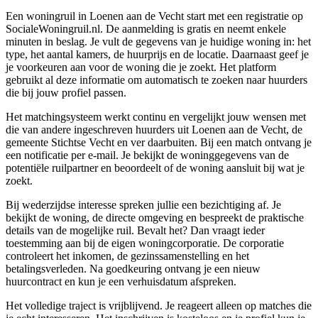
Een woningruil in Loenen aan de Vecht start met een registratie op
SocialeWoningruil.nl. De aanmelding is gratis en neemt enkele
minuten in beslag. Je vult de gegevens van je huidige woning in: het
type, het aantal kamers, de huurprijs en de locatie. Daarnaast geef je
je voorkeuren aan voor de woning die je zoekt. Het platform
gebruikt al deze informatie om automatisch te zoeken naar huurders
die bij jouw profiel passen.
Het matchingsysteem werkt continu en vergelijkt jouw wensen met
die van andere ingeschreven huurders uit Loenen aan de Vecht, de
gemeente Stichtse Vecht en ver daarbuiten. Bij een match ontvang je
een notificatie per e-mail. Je bekijkt de woninggegevens van de
potentiële ruilpartner en beoordeelt of de woning aansluit bij wat je
zoekt.
Bij wederzijdse interesse spreken jullie een bezichtiging af. Je
bekijkt de woning, de directe omgeving en bespreekt de praktische
details van de mogelijke ruil. Bevalt het? Dan vraagt ieder
toestemming aan bij de eigen
woningcorporatie
. De corporatie
controleert het inkomen, de gezinssamenstelling en het
betalingsverleden. Na goedkeuring ontvang je een nieuw
huurcontract en kun je een verhuisdatum afspreken.
Het volledige traject is vrijblijvend. Je reageert alleen op matches die