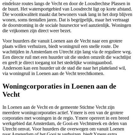
eindeloze routes langs de Vecht en door de Loosdrechtse Plassen in
de buurt. Het watersportgebied van
Loosdrecht
ligt op korte afstand.
Die woonkwaliteit maakt dat bewoners vaak lang in het dorp blijven
wonen, soms tientallen jaren. Dat is begrijpelijk, maar het vertraagt
de doorstroming in de sociale huursector wel aanzienlijk. Woningen
die vrijkomen zijn direct weer bezet.
Voor huurders die vanuit Loenen aan de Vecht naar een grotere
plaats willen verhuizen, biedt woningruil een snelle route. De
wachttijden in Amsterdam en Utrecht zijn lang via de reguliere weg.
Een directe ruil met een huurder uit die steden omzeilt die wachtlijst
en geeft je direct toegang tot het stedelijke woningaanbod.
Andersom kan een huurder uit de stad die naar het platteland wil,
via woningruil in Loenen aan de Vecht terechtkomen.
Woningcorporaties in Loenen aan de
Vecht
In Loenen aan de Vecht en de gemeente Stichtse Vecht zijn
meerdere woningcorporaties actief.
Ymere
is een van de grotere
corporaties met woningen in de regio. Ymere opereert in een breed
werkgebied dat Amsterdam, de Gooi-en Vechtstreek en delen van
Utrecht omvat. Voor huurders die overwegen om vanuit Loenen
naar Amsterdam of het Gooi te verhuizen, biedt Ymere extra