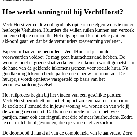
Hoe werkt woningruil bij VechtHorst?
VechtHorst vermeldt woningruil als optie op de eigen website onder
het kopje Verhuizen. Huurders die willen ruilen kunnen een verzoek
indienen bij de corporatie. Het uitgangspunt is dat beide partijen
akkoord gaan en dat beide verhuurders toestemming verlenen.
Bij een ruilaanvraag beoordeelt VechtHorst of je aan de
voorwaarden voldoet. Je mag geen huurachterstand hebben. De
woning moet in goede staat verkeren. Je inkomen wordt getoetst aan
de hand van de geldende inkomensgrenzen voor sociale huur. Na
goedkeuring tekenen beide partijen een nieuw huurcontract. De
huurprijs wordt opnieuw vastgesteld op basis van het
woningwaarderingsstelsel.
Het ruilproces begint bij het vinden van een geschikte partner.
VechtHorst bemiddelt niet actief bij het zoeken naar een ruilpartner.
Je zoekt zelf iemand die in jouw woning wil wonen en van wie jij
de woning overneemt. Dat kan een directe ruil zijn met twee
partijen, maar ook een ringruil met drie of meer huishoudens. Zodra
je een match hebt gevonden, dien je samen het verzoek in.
De doorlooptijd hangt af van de completheid van je aanvraag. Zorg