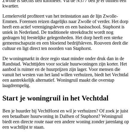
Zwolle is slechts tien kilometer. Via de N377 ben je er binnen een
kwartier.
Lemelerveld profiteert van het treinstation aan de lijn Zwolle-
Emmen. Forensen reizen dagelijks naar Zwolle of verder. Het dorp
heeft een actief verenigingsleven en een basisschool. Staphorst is
uniek in Nederland. De traditionele streekdracht wordt nog
gedragen bij feestelijke gelegenheden. Het dorp heeft een sterke
gemeenschapszin en een bloeiend bedrijfsleven. Rouveen deelt die
cultuur en ligt direct ten noorden van Staphorst.
De woningmarkt in deze regio staat minder onder druk dan in de
Randstad. Wachttijden voor sociale huurwoningen zijn korter. Het
aanbod is ruimer en de huurprijzen zijn lager. Voor mensen die
vanuit het westen van het land willen verhuizen, biedt het Vechtdal
een aantrekkelijk alternatief. Woningruil maakt die overstap
laagdrempelig.
Start je woningruil in het Vechtdal
Ben je huurder bij VechtHorst en wil je verhuizen? Of zoek je juist
een betaalbare huurwoning in Dalfsen of Staphorst? Woningruil
biedt een directe route naar een andere woning zonder jarenlang op
een wachtlijst te staan.