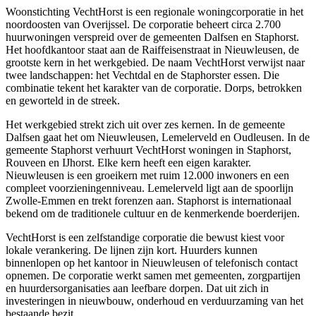
Woonstichting VechtHorst is een regionale woningcorporatie in het
noordoosten van Overijssel. De corporatie beheert circa 2.700
huurwoningen verspreid over de gemeenten
Dalfsen
en Staphorst.
Het hoofdkantoor staat aan de Raiffeisenstraat in
Nieuwleusen
, de
grootste kern in het werkgebied. De naam VechtHorst verwijst naar
twee landschappen: het Vechtdal en de Staphorster essen. Die
combinatie tekent het karakter van de corporatie. Dorps, betrokken
en geworteld in de streek.
Het werkgebied strekt zich uit over zes kernen. In de gemeente
Dalfsen gaat het om Nieuwleusen, Lemelerveld en Oudleusen. In de
gemeente Staphorst verhuurt VechtHorst woningen in Staphorst,
Rouveen en IJhorst. Elke kern heeft een eigen karakter.
Nieuwleusen is een groeikern met ruim 12.000 inwoners en een
compleet voorzieningenniveau. Lemelerveld ligt aan de spoorlijn
Zwolle-
Emmen
en trekt forenzen aan. Staphorst is internationaal
bekend om de traditionele cultuur en de kenmerkende boerderijen.
VechtHorst is een zelfstandige corporatie die bewust kiest voor
lokale verankering. De lijnen zijn kort. Huurders kunnen
binnenlopen op het kantoor in Nieuwleusen of telefonisch contact
opnemen. De corporatie werkt samen met gemeenten, zorgpartijen
en huurdersorganisaties aan leefbare dorpen. Dat uit zich in
investeringen in nieuwbouw, onderhoud en verduurzaming van het
bestaande bezit.