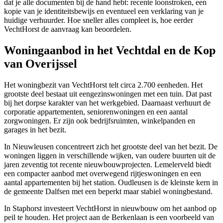
dat je alle documenten bij de hand hebt: recente loonstroken, een
kopie van je identiteitsbewijs en eventueel een verklaring van je
huidige verhuurder. Hoe sneller alles compleet is, hoe eerder
VechtHorst de aanvraag kan beoordelen.
Woningaanbod in het Vechtdal en de Kop
van Overijssel
Het woningbezit van VechtHorst telt circa 2.700 eenheden. Het
grootste deel bestaat uit eengezinswoningen met een tuin. Dat past
bij het dorpse karakter van het werkgebied. Daarnaast verhuurt de
corporatie appartementen, seniorenwoningen en een aantal
zorgwoningen. Er zijn ook bedrijfsruimten, winkelpanden en
garages in het bezit.
In Nieuwleusen concentreert zich het grootste deel van het bezit. De
woningen liggen in verschillende wijken, van oudere buurten uit de
jaren zeventig tot recente nieuwbouwprojecten. Lemelerveld biedt
een compacter aanbod met overwegend rijtjeswoningen en een
aantal appartementen bij het station. Oudleusen is de kleinste kern in
de gemeente Dalfsen met een beperkt maar stabiel woningbestand.
In Staphorst investeert VechtHorst in nieuwbouw om het aanbod op
peil te houden. Het project aan de Berkenlaan is een voorbeeld van