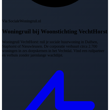
Via SocialeWoningruil.nl
Woningruil bij
Woonstichting VechtHorst
Woningruil VechtHorst: ruil je sociale huurwoning in Dalfsen,
Staphorst of Nieuwleusen. De corporatie verhuurt circa 2.700
woningen in zes dorpskernen in het Vechtdal. Vind een ruilpartner
en verhuis zonder jarenlange wachtlijst.