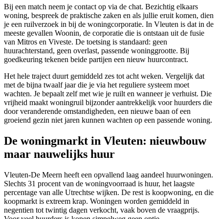
Bij een match neem je contact op via de chat. Bezichtig elkaars
woning, bespreek de praktische zaken en als jullie eruit komen, dien
je een ruilverzoek in bij de
woningcorporatie
. In Vleuten is dat in de
meeste gevallen Woonin, de corporatie die is ontstaan uit de fusie
van
Mitros
en Viveste. De toetsing is standaard: geen
huurachterstand, geen overlast, passende woninggrootte. Bij
goedkeuring tekenen beide partijen een nieuw huurcontract.
Het hele traject duurt gemiddeld zes tot acht weken. Vergelijk dat
met de bijna twaalf jaar die je via het reguliere systeem moet
wachten. Je bepaalt zelf met wie je ruilt en wanneer je verhuist. Die
vrijheid maakt woningruil bijzonder aantrekkelijk voor huurders die
door veranderende omstandigheden, een nieuwe baan of een
groeiend gezin niet jaren kunnen wachten op een passende woning.
De woningmarkt in Vleuten: nieuwbouw
maar nauwelijks huur
Vleuten-De Meern heeft een opvallend laag aandeel huurwoningen.
Slechts 31 procent van de woningvoorraad is huur, het laagste
percentage van alle Utrechtse wijken. De rest is koopwoning, en die
koopmarkt is extreem krap. Woningen worden gemiddeld in
negentien tot twintig dagen verkocht, vaak boven de vraagprijs.
Voor veel huurders is kopen simpelweg geen optie.