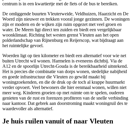
centrum is in een kwartiertje met de fiets of de bus te bereiken.
De omliggende buurten Vleuterweide, Veldhuizen, Haarzicht en De
Woerd zijn nieuwer en trekken vooral jonge gezinnen. De woningen
zijn er modern en de wijken zijn ruim opgezet met veel groen en
water. De Meern ligt direct ten zuiden en biedt een vergelijkbaar
woonklimaat. Richting het westen grenst Vleuten aan het open
polderlandschap van Rijnenburg en Reijerscop, wat bijdraagt aan
het ruimtelijke gevoel.
Woerden ligt op tien kilometer en biedt een alternatief voor wie net
buiten Utrecht wil wonen. Harmelen is eveneens dichtbij. Via de
A12 en de spoorlijn Utrecht-Gouda is de bereikbaarheid uitstekend.
Het is precies die combinatie van dorps wonen, stedelijke nabijheid
en goede infrastructuur die Vleuten zo gewild maakt bij
woningzoekenden, en die de druk op de toch al krappe huurmarkt
verder opvoert. Veel bewoners die hier eenmaal wonen, willen niet
meer weg. Kinderen groeien op met ruimte om te spelen, ouderen
genieten van de rust en forenzen profiteren van de snelle verbinding
naar kantoor. Dat gebrek aan doorstroming maakt woningruil des te
waardevoller als alternatief.
Je huis ruilen vanuit of naar Vleuten