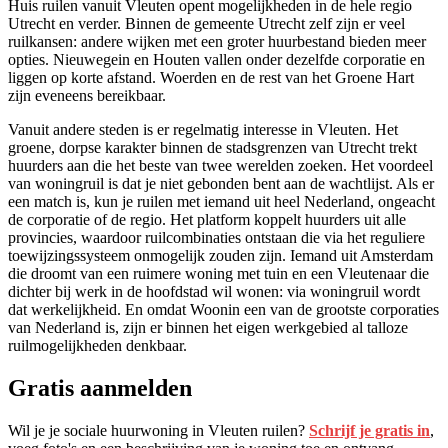
Huis ruilen
vanuit Vleuten opent mogelijkheden in de hele regio
Utrecht en verder. Binnen de gemeente Utrecht zelf zijn er veel
ruilkansen: andere wijken met een groter huurbestand bieden meer
opties. Nieuwegein en Houten vallen onder dezelfde corporatie en
liggen op korte afstand. Woerden en de rest van het Groene Hart
zijn eveneens bereikbaar.
Vanuit andere steden is er regelmatig interesse in Vleuten. Het
groene, dorpse karakter binnen de stadsgrenzen van Utrecht trekt
huurders aan die het beste van twee werelden zoeken. Het voordeel
van woningruil is dat je niet gebonden bent aan de wachtlijst. Als er
een match is, kun je ruilen met iemand uit heel Nederland, ongeacht
de corporatie of de regio. Het platform koppelt huurders uit alle
provincies, waardoor ruilcombinaties ontstaan die via het reguliere
toewijzingssysteem onmogelijk zouden zijn. Iemand uit
Amsterdam
die droomt van een ruimere woning met tuin en een Vleutenaar die
dichter bij werk in de hoofdstad wil wonen: via woningruil wordt
dat werkelijkheid. En omdat Woonin een van de grootste corporaties
van Nederland is, zijn er binnen het eigen werkgebied al talloze
ruilmogelijkheden denkbaar.
Gratis aanmelden
Wil je je sociale huurwoning in Vleuten ruilen?
Schrijf je gratis in
,