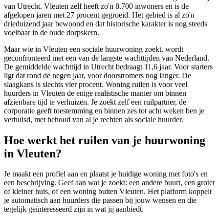
van Utrecht. Vleuten zelf heeft zo'n 8.700 inwoners en is de
afgelopen jaren met 27 procent gegroeid. Het gebied is al zo'n
drieduizend jaar bewoond en dat historische karakter is nog steeds
voelbaar in de oude dorpskern.
Maar wie in Vleuten een sociale huurwoning zoekt, wordt
geconfronteerd met een van de langste wachttijden van Nederland.
De gemiddelde wachttijd in Utrecht bedraagt 11,6 jaar. Voor starters
ligt dat rond de negen jaar, voor doorstromers nog langer. De
slaagkans is slechts vier procent. Woning ruilen is voor veel
huurders in Vleuten de enige realistische manier om binnen
afzienbare tijd te verhuizen. Je zoekt zelf een ruilpartner, de
corporatie geeft toestemming en binnen zes tot acht weken ben je
verhuisd, met behoud van al je rechten als sociale huurder.
Hoe werkt het ruilen van je huurwoning
in Vleuten?
Je maakt een profiel aan en plaatst je huidige woning met foto's en
een beschrijving. Geef aan wat je zoekt: een andere buurt, een groter
of kleiner huis, of een woning buiten Vleuten. Het platform koppelt
je automatisch aan huurders die passen bij jouw wensen en die
tegelijk geïnteresseerd zijn in wat jij aanbiedt.