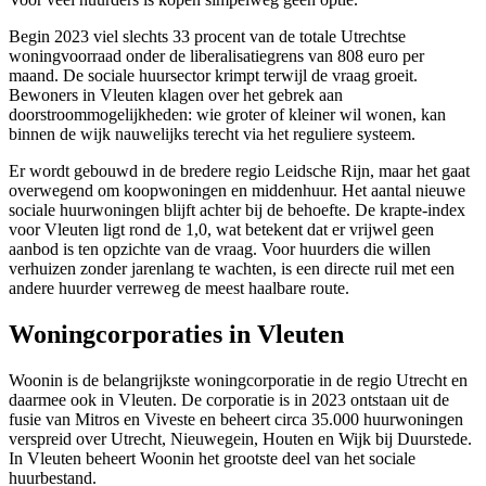
Begin 2023 viel slechts 33 procent van de totale Utrechtse
woningvoorraad onder de liberalisatiegrens van 808 euro per
maand. De sociale huursector krimpt terwijl de vraag groeit.
Bewoners in Vleuten klagen over het gebrek aan
doorstroommogelijkheden: wie groter of kleiner wil wonen, kan
binnen de wijk nauwelijks terecht via het reguliere systeem.
Er wordt gebouwd in de bredere regio Leidsche Rijn, maar het gaat
overwegend om koopwoningen en middenhuur. Het aantal nieuwe
sociale huurwoningen blijft achter bij de behoefte. De krapte-index
voor Vleuten ligt rond de 1,0, wat betekent dat er vrijwel geen
aanbod is ten opzichte van de vraag. Voor huurders die willen
verhuizen zonder jarenlang te wachten, is een directe ruil met een
andere huurder verreweg de meest haalbare route.
Woningcorporaties in Vleuten
Woonin is de belangrijkste woningcorporatie in de regio Utrecht en
daarmee ook in Vleuten. De corporatie is in 2023 ontstaan uit de
fusie van Mitros en Viveste en beheert circa 35.000 huurwoningen
verspreid over Utrecht,
Nieuwegein
, Houten en
Wijk bij Duurstede
.
In Vleuten beheert Woonin het grootste deel van het sociale
huurbestand.