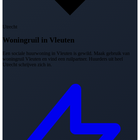
Utrecht
Woningruil in
Vleuten
Een sociale huurwoning in Vleuten is gewild. Maak gebruik van
woningruil Vleuten en vind een ruilpartner. Huurders uit heel
Utrecht schrijven zich in.