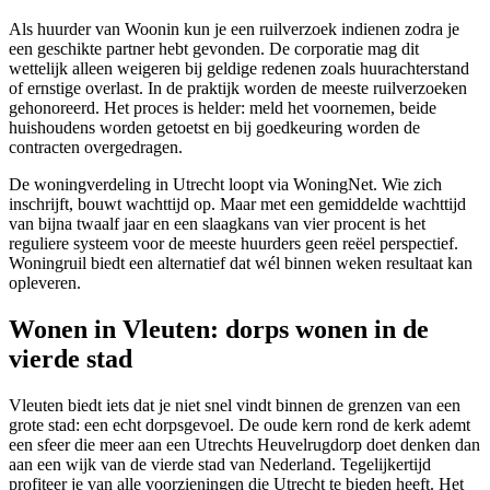
Als huurder van Woonin kun je een ruilverzoek indienen zodra je
een geschikte partner hebt gevonden. De corporatie mag dit
wettelijk alleen weigeren bij geldige redenen zoals huurachterstand
of ernstige overlast. In de praktijk worden de meeste ruilverzoeken
gehonoreerd. Het proces is helder: meld het voornemen, beide
huishoudens worden getoetst en bij goedkeuring worden de
contracten overgedragen.
De woningverdeling in Utrecht loopt via WoningNet. Wie zich
inschrijft, bouwt wachttijd op. Maar met een gemiddelde wachttijd
van bijna twaalf jaar en een slaagkans van vier procent is het
reguliere systeem voor de meeste huurders geen reëel perspectief.
Woningruil biedt een alternatief dat wél binnen weken resultaat kan
opleveren.
Wonen in Vleuten: dorps wonen in de
vierde stad
Vleuten biedt iets dat je niet snel vindt binnen de grenzen van een
grote stad: een echt dorpsgevoel. De oude kern rond de kerk ademt
een sfeer die meer aan een Utrechts Heuvelrugdorp doet denken dan
aan een wijk van de vierde stad van Nederland. Tegelijkertijd
profiteer je van alle voorzieningen die Utrecht te bieden heeft. Het