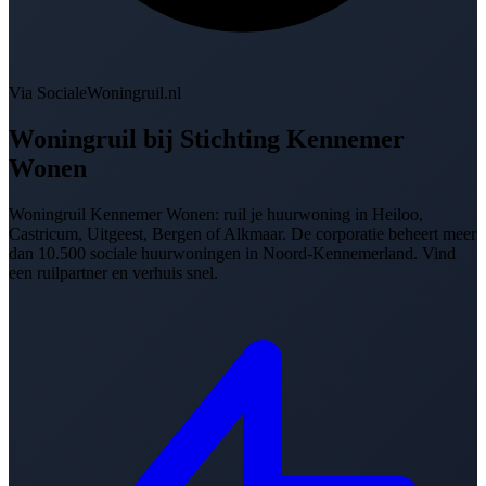
Via SocialeWoningruil.nl
Woningruil bij
Stichting Kennemer
Wonen
Woningruil Kennemer Wonen: ruil je huurwoning in Heiloo,
Castricum, Uitgeest, Bergen of Alkmaar. De corporatie beheert meer
dan 10.500 sociale huurwoningen in Noord-Kennemerland. Vind
een ruilpartner en verhuis snel.