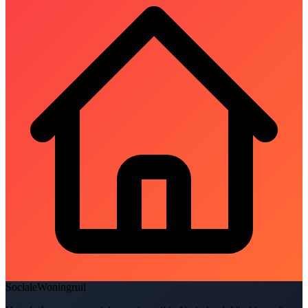
SocialeWoningruil