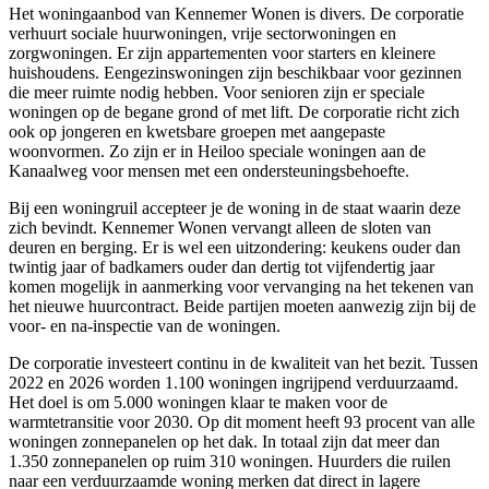
Het woningaanbod van Kennemer Wonen is divers. De corporatie
verhuurt sociale huurwoningen, vrije sectorwoningen en
zorgwoningen. Er zijn appartementen voor starters en kleinere
huishoudens. Eengezinswoningen zijn beschikbaar voor gezinnen
die meer ruimte nodig hebben. Voor senioren zijn er speciale
woningen op de begane grond of met lift. De corporatie richt zich
ook op jongeren en kwetsbare groepen met aangepaste
woonvormen. Zo zijn er in Heiloo speciale woningen aan de
Kanaalweg voor mensen met een ondersteuningsbehoefte.
Bij een woningruil accepteer je de woning in de staat waarin deze
zich bevindt. Kennemer Wonen vervangt alleen de sloten van
deuren en berging. Er is wel een uitzondering: keukens ouder dan
twintig jaar of badkamers ouder dan dertig tot vijfendertig jaar
komen mogelijk in aanmerking voor vervanging na het tekenen van
het nieuwe huurcontract. Beide partijen moeten aanwezig zijn bij de
voor- en na-inspectie van de woningen.
De corporatie investeert continu in de kwaliteit van het bezit. Tussen
2022 en 2026 worden 1.100 woningen ingrijpend verduurzaamd.
Het doel is om 5.000 woningen klaar te maken voor de
warmtetransitie voor 2030. Op dit moment heeft 93 procent van alle
woningen zonnepanelen op het dak. In totaal zijn dat meer dan
1.350 zonnepanelen op ruim 310 woningen. Huurders die ruilen
naar een verduurzaamde woning merken dat direct in lagere