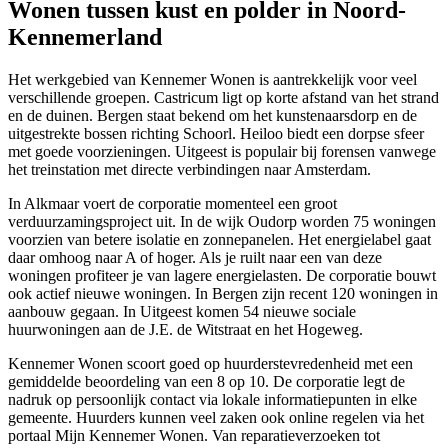
Wonen tussen kust en polder in Noord-
Kennemerland
Het werkgebied van Kennemer Wonen is aantrekkelijk voor veel
verschillende groepen. Castricum ligt op korte afstand van het strand
en de duinen. Bergen staat bekend om het kunstenaarsdorp en de
uitgestrekte bossen richting
Schoorl
. Heiloo biedt een dorpse sfeer
met goede voorzieningen. Uitgeest is populair bij forensen vanwege
het treinstation met directe verbindingen naar
Amsterdam
.
In Alkmaar voert de corporatie momenteel een groot
verduurzamingsproject uit. In de wijk
Oudorp
worden 75 woningen
voorzien van betere isolatie en zonnepanelen. Het energielabel gaat
daar omhoog naar A of hoger. Als je ruilt naar een van deze
woningen profiteer je van lagere energielasten. De corporatie bouwt
ook actief nieuwe woningen. In Bergen zijn recent 120 woningen in
aanbouw gegaan. In Uitgeest komen 54 nieuwe sociale
huurwoningen aan de J.E. de Witstraat en het Hogeweg.
Kennemer Wonen scoort goed op huurderstevredenheid met een
gemiddelde beoordeling van een 8 op 10. De corporatie legt de
nadruk op persoonlijk contact via lokale informatiepunten in elke
gemeente. Huurders kunnen veel zaken ook online regelen via het
portaal Mijn Kennemer Wonen. Van reparatieverzoeken tot