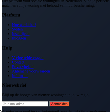
Het platform voor sociale woningruil in Nederland. Vind je perfecte
match en ruil je woning met behoud van huurbescherming.
Platform
Hoe werkt het?
Steden
Inschrijven
Inloggen
Hulp
Veelgestelde vragen
Contact
Privacybeleid
Algemene voorwaarden
Informatie
Nieuwsbrief
Blijf op de hoogte van nieuwe woningen in jouw regio.
Aanmelden
Wij gebruiken cookies om het gebruik van de website te analyseren.