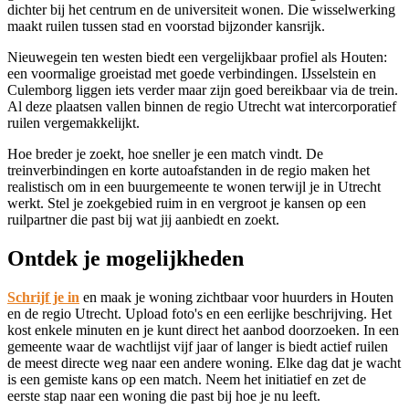
dichter bij het centrum en de universiteit wonen. Die wisselwerking
maakt ruilen tussen stad en voorstad bijzonder kansrijk.
Nieuwegein
ten westen biedt een vergelijkbaar profiel als Houten:
een voormalige groeistad met goede verbindingen.
IJsselstein
en
Culemborg
liggen iets verder maar zijn goed bereikbaar via de trein.
Al deze plaatsen vallen binnen de regio Utrecht wat intercorporatief
ruilen vergemakkelijkt.
Hoe breder je zoekt, hoe sneller je een match vindt. De
treinverbindingen en korte autoafstanden in de regio maken het
realistisch om in een buurgemeente te wonen terwijl je in Utrecht
werkt. Stel je zoekgebied ruim in en vergroot je kansen op een
ruilpartner die past bij wat jij aanbiedt en zoekt.
Ontdek je mogelijkheden
Schrijf je in
en maak je woning zichtbaar voor huurders in Houten
en de regio Utrecht. Upload foto's en een eerlijke beschrijving. Het
kost enkele minuten en je kunt direct het aanbod doorzoeken. In een
gemeente waar de wachtlijst vijf jaar of langer is biedt actief ruilen
de meest directe weg naar een andere woning. Elke dag dat je wacht
is een gemiste kans op een match. Neem het initiatief en zet de
eerste stap naar een woning die past bij hoe je nu leeft.