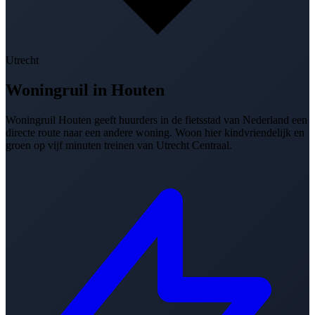
Utrecht
Woningruil in
Houten
Woningruil Houten geeft huurders in de fietsstad van Nederland een
directe route naar een andere woning. Woon hier kindvriendelijk en
groen op vijf minuten treinen van Utrecht Centraal.