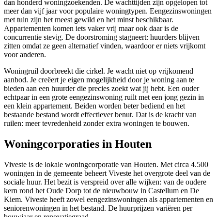
dan honderd woningzoekenden. De wachttijden zijn opgelopen tot
meer dan vijf jaar voor populaire woningtypen. Eengezinswoningen
met tuin zijn het meest gewild en het minst beschikbaar.
Appartementen komen iets vaker vrij maar ook daar is de
concurrentie stevig. De doorstroming stagneert: huurders blijven
zitten omdat ze geen alternatief vinden, waardoor er niets vrijkomt
voor anderen.
Woningruil doorbreekt die cirkel. Je wacht niet op vrijkomend
aanbod. Je creëert je eigen mogelijkheid door je woning aan te
bieden aan een huurder die precies zoekt wat jij hebt. Een ouder
echtpaar in een grote eengezinswoning ruilt met een jong gezin in
een klein appartement. Beiden worden beter bediend en het
bestaande bestand wordt effectiever benut. Dat is de kracht van
ruilen: meer tevredenheid zonder extra woningen te bouwen.
Woningcorporaties in Houten
Viveste is de lokale woningcorporatie van Houten. Met circa 4.500
woningen in de gemeente beheert Viveste het overgrote deel van de
sociale huur. Het bezit is verspreid over alle wijken: van de oudere
kern rond het Oude Dorp tot de nieuwbouw in Castellum en De
Kiem. Viveste heeft zowel eengezinswoningen als appartementen en
seniorenwoningen in het bestand. De huurprijzen variëren per
bouwjaar en renovatiegraad.