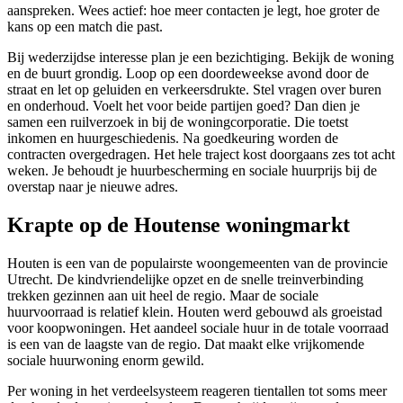
aanspreken. Wees actief: hoe meer contacten je legt, hoe groter de
kans op een match die past.
Bij wederzijdse interesse plan je een bezichtiging. Bekijk de woning
en de buurt grondig. Loop op een doordeweekse avond door de
straat en let op geluiden en verkeersdrukte. Stel vragen over buren
en onderhoud. Voelt het voor beide partijen goed? Dan dien je
samen een ruilverzoek in bij de
woningcorporatie
. Die toetst
inkomen en huurgeschiedenis. Na goedkeuring worden de
contracten overgedragen. Het hele traject kost doorgaans zes tot acht
weken. Je behoudt je huurbescherming en sociale huurprijs bij de
overstap naar je nieuwe adres.
Krapte op de Houtense woningmarkt
Houten is een van de populairste woongemeenten van de provincie
Utrecht. De kindvriendelijke opzet en de snelle treinverbinding
trekken gezinnen aan uit heel de regio. Maar de sociale
huurvoorraad is relatief klein. Houten werd gebouwd als groeistad
voor koopwoningen. Het aandeel sociale huur in de totale voorraad
is een van de laagste van de regio. Dat maakt elke vrijkomende
sociale huurwoning enorm gewild.
Per woning in het verdeelsysteem reageren tientallen tot soms meer