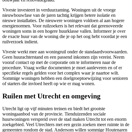
Viveste investeert in verduurzaming. Woningen uit de vroege
nieuwbouwfase van de jaren tachtig krijgen betere isolatie en
nieuwe installaties. De nieuwere woningen voldoen al aan hogere
energienormen. Voor ruilzoekers is het relevant dat gerenoveerde
woningen soms in een hogere huurklasse vallen. Informeer je over
de exacte huur van de woning die je op het oog hebt voordat je een
ruilverzoek indient.
Viveste werkt mee aan
woningruil
onder de standaardvoorwaarden.
Geen huurachterstand en een passend inkomen zijn vereist. Neem
vooraf contact op met de corporatie om te informeren naar de
procedure. Vraag welke documenten je moet aanleveren en of er
specifieke regels gelden voor het complex waar je naartoe wilt.
Sommige woningen hebben een doelgroeptoewijzing voor senioren
of starters die invloed heeft op wie er mag wonen.
Ruilen met Utrecht en omgeving
Utrecht
ligt op vijf minuten treinen en biedt het grootste
woningaanbod van de provincie. Tienduizenden sociale
huurwoningen verspreid over de stad maken Utrecht tot een enorm
zoekgebied. Veel Utrechters met een gezin zoeken meer ruimte in de
gemeenten rondom de stad. Andersom willen sommige Houtenaren