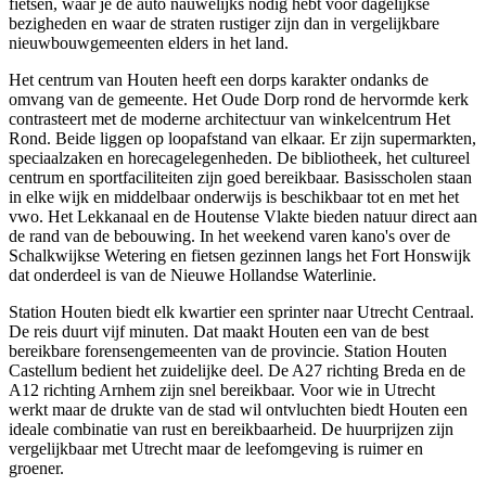
fietsen, waar je de auto nauwelijks nodig hebt voor dagelijkse
bezigheden en waar de straten rustiger zijn dan in vergelijkbare
nieuwbouwgemeenten elders in het land.
Het centrum van Houten heeft een dorps karakter ondanks de
omvang van de gemeente. Het Oude Dorp rond de hervormde kerk
contrasteert met de moderne architectuur van winkelcentrum Het
Rond. Beide liggen op loopafstand van elkaar. Er zijn supermarkten,
speciaalzaken en horecagelegenheden. De bibliotheek, het cultureel
centrum en sportfaciliteiten zijn goed bereikbaar. Basisscholen staan
in elke wijk en middelbaar onderwijs is beschikbaar tot en met het
vwo. Het Lekkanaal en de Houtense Vlakte bieden natuur direct aan
de rand van de bebouwing. In het weekend varen kano's over de
Schalkwijkse Wetering en fietsen gezinnen langs het Fort Honswijk
dat onderdeel is van de Nieuwe Hollandse Waterlinie.
Station Houten biedt elk kwartier een sprinter naar Utrecht Centraal.
De reis duurt vijf minuten. Dat maakt Houten een van de best
bereikbare forensengemeenten van de provincie. Station Houten
Castellum bedient het zuidelijke deel. De A27 richting
Breda
en de
A12 richting
Arnhem
zijn snel bereikbaar. Voor wie in Utrecht
werkt maar de drukte van de stad wil ontvluchten biedt Houten een
ideale combinatie van rust en bereikbaarheid. De huurprijzen zijn
vergelijkbaar met Utrecht maar de leefomgeving is ruimer en
groener.