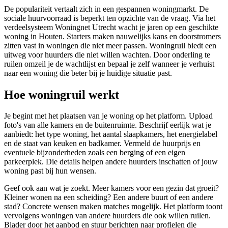
De populariteit vertaalt zich in een gespannen woningmarkt. De
sociale huurvoorraad is beperkt ten opzichte van de vraag. Via het
verdeelsysteem Woningnet Utrecht wacht je jaren op een geschikte
woning in Houten. Starters maken nauwelijks kans en doorstromers
zitten vast in woningen die niet meer passen. Woningruil biedt een
uitweg voor huurders die niet willen wachten. Door onderling te
ruilen omzeil je de wachtlijst en bepaal je zelf wanneer je verhuist
naar een woning die beter bij je huidige situatie past.
Hoe woningruil werkt
Je begint met het plaatsen van je woning op het platform. Upload
foto's van alle kamers en de buitenruimte. Beschrijf eerlijk wat je
aanbiedt: het type woning, het aantal slaapkamers, het energielabel
en de staat van keuken en badkamer. Vermeld de huurprijs en
eventuele bijzonderheden zoals een berging of een eigen
parkeerplek. Die details helpen andere huurders inschatten of jouw
woning past bij hun wensen.
Geef ook aan wat je zoekt. Meer kamers voor een gezin dat groeit?
Kleiner wonen na een scheiding? Een andere buurt of een andere
stad? Concrete wensen maken matches mogelijk. Het platform toont
vervolgens woningen van andere huurders die ook willen ruilen.
Blader door het aanbod en stuur berichten naar profielen die