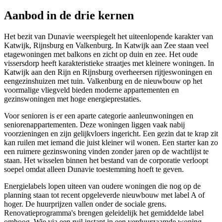
Aanbod in de drie kernen
Het bezit van Dunavie weerspiegelt het uiteenlopende karakter van
Katwijk, Rijnsburg en Valkenburg. In Katwijk aan Zee staan veel
etagewoningen met balkons en zicht op duin en zee. Het oude
vissersdorp heeft karakteristieke straatjes met kleinere woningen. In
Katwijk aan den Rijn en Rijnsburg overheersen rijtjeswoningen en
eengezinshuizen met tuin. Valkenburg en de nieuwbouw op het
voormalige vliegveld bieden moderne appartementen en
gezinswoningen met hoge energieprestaties.
Voor senioren is er een aparte categorie aanleunwoningen en
seniorenappartementen. Deze woningen liggen vaak nabij
voorzieningen en zijn gelijkvloers ingericht. Een gezin dat te krap zit
kan ruilen met iemand die juist kleiner wil wonen. Een starter kan zo
een ruimere gezinswoning vinden zonder jaren op de wachtlijst te
staan. Het wisselen binnen het bestand van de corporatie verloopt
soepel omdat alleen Dunavie toestemming hoeft te geven.
Energielabels lopen uiteen van oudere woningen die nog op de
planning staan tot recent opgeleverde nieuwbouw met label A of
hoger. De huurprijzen vallen onder de sociale grens.
Renovatieprogramma's brengen geleidelijk het gemiddelde label
omhoog. Wie via een ruil instapt in een verduurzaamde woning