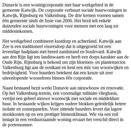
Dunavie is een woningcorporatie met haar werkgebied in de
gemeente Katwijk. De corporatie verhuurt sociale huurwoningen in
Katwijk
,
Rijnsburg
en
Valkenburg
. De drie kernen vormen samen
één gemeente sinds de fusie van 2006. Het bezit telt enkele
duizenden sociale huurwoningen voor mensen met een laag tot
middeninkomen.
Het werkgebied combineert kustdorp en achterland. Katwijk aan
Zee is een traditioneel vissersdorp dat is uitgegroeid tot een
levendige badplaats met breed zandstrand en boulevard. Katwijk
aan den Rijn ligt iets landinwaarts en heeft een dorps karakter aan de
Oude Rijn. Rijnsburg is bekend om zijn bloemen- en plantensector.
Valkenburg ligt aan de oostkant en kent een mix van woonwijken en
bedrijvigheid. Voor huurders betekent dat een keuze uit zeer
uiteenlopende woonsferen binnen één corporatie.
Naast bestaand bezit werkt Dunavie aan nieuwbouw en renovatie.
Op het Valkenburg-terrein, een voormalige militaire vliegbasis,
verrijst een geheel nieuwe woonwijk met sociale en middeldure
huur. In bestaande wijken krijgen oudere blokken geleidelijk betere
isolatie en zonnepanelen. Voor zittende huurders levert dat lagere
stookkosten op en een prettiger binnenklimaat. Wie via een ruil
instapt in een verduurzaamde woning ervaart het verschil direct in
de portemonnee.