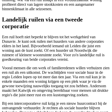
profiteert direct van lagere stookkosten en een aangenamer
binnenklimaat in alle seizoenen.
Landelijk ruilen via een tweede
corporatie
Een ruil hoeft niet beperkt te blijven tot het werkgebied van
Dunavie. Je kunt ook ruilen met huurders van andere corporaties
elders in het land. Bijvoorbeeld iemand uit
Leiden
die juist een
woning aan de kust zoekt. Of een huurder uit
Noordwijk
die
ruimere of kleinere woonruimte zoekt. Voor zo'n landelijke ruil is
goedkeuring van beide corporaties vereist.
Vooral mensen die om werk of familieredenen willen verhuizen zien
een ruil als een uitkomst. De wachttijden voor sociale huur in de
regio Leiden lopen op tot meer dan tien jaar. Via een ruil kun je in
enkele maanden een woning krijgen op een plek waar je via de
gewone toewijzing nauwelijks toegang tot zou hebben. Andersom
maakt het Katwijk en omgeving bereikbaar voor mensen uit drukke
regio's die juist meer rust en een kustomgeving zoeken.
Bij een intercorporatieve ruil krijg je een nieuw huurcontract bij de
ontvangende verhuurder. Je rechten als sociale huurder blijven