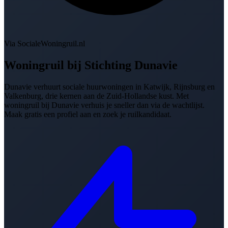
Via SocialeWoningruil.nl
Woningruil bij
Stichting Dunavie
Dunavie verhuurt sociale huurwoningen in Katwijk, Rijnsburg en
Valkenburg, drie kernen aan de Zuid-Hollandse kust. Met
woningruil bij Dunavie verhuis je sneller dan via de wachtlijst.
Maak gratis een profiel aan en zoek je ruilkandidaat.