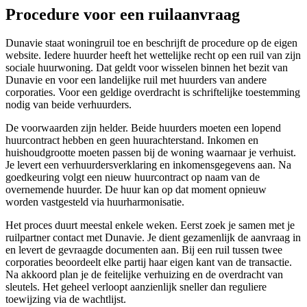
Procedure voor een ruilaanvraag
Dunavie staat woningruil toe en beschrijft de procedure op de eigen
website. Iedere huurder heeft het wettelijke recht op een ruil van zijn
sociale huurwoning. Dat geldt voor wisselen binnen het bezit van
Dunavie en voor een landelijke ruil met huurders van andere
corporaties. Voor een geldige overdracht is schriftelijke toestemming
nodig van beide verhuurders.
De voorwaarden zijn helder. Beide huurders moeten een lopend
huurcontract hebben en geen huurachterstand. Inkomen en
huishoudgrootte moeten passen bij de woning waarnaar je verhuist.
Je levert een verhuurdersverklaring en inkomensgegevens aan. Na
goedkeuring volgt een nieuw huurcontract op naam van de
overnemende huurder. De huur kan op dat moment opnieuw
worden vastgesteld via huurharmonisatie.
Het proces duurt meestal enkele weken. Eerst zoek je samen met je
ruilpartner contact met Dunavie. Je dient gezamenlijk de aanvraag in
en levert de gevraagde documenten aan. Bij een ruil tussen twee
corporaties beoordeelt elke partij haar eigen kant van de transactie.
Na akkoord plan je de feitelijke verhuizing en de overdracht van
sleutels. Het geheel verloopt aanzienlijk sneller dan reguliere
toewijzing via de wachtlijst.