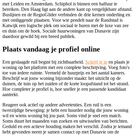
met Leiden en
Amsterdam
. Schiphol is binnen een halfuur te
bereiken. Den Haag ligt aan de andere kant op vergelijkbare afstand.
Buslijnen en de RegioGlider verbinden de drie kernen onderling en
met omliggende plaatsen. Voor wie pendelt naar de Randstad is
Katwijk een logische plek om sociaal te huren met de luxe van zee
en duin om de hoek. Sociale huurwoningen van Dunavie zijn
daardoor gewild bij een breed publiek.
Plaats vandaag je profiel online
Een geslaagde ruil begint bij zichtbaarheid.
Schrijf je in
en plaats je
woning op het platform met een complete beschrijving. Voeg foto's
toe van iedere ruimte. Vermeld de huurprijs en het aantal kamers.
Beschrijf wat jouw woning bijzonder maakt: het uitzicht op de
duinen, de tuin op het zuiden of de korte loopafstand tot het strand.
Hoe completer je profiel is, hoe sneller je een passende kandidaat
aantrekt.
Reageer ook actief op andere advertenties. Een ruil is een
tweezijdige beweging: je hebt een huurder nodig die jouw woning
wil en wiens woning bij jou past. Soms vind je snel een match.
Soms duurt het maanden van zoeken en uitwisselen van berichten.
Geduld en een actieve houding maken het verschil. Zodra je iemand
hebt gevonden neem je samen contact op met Dunavie om de