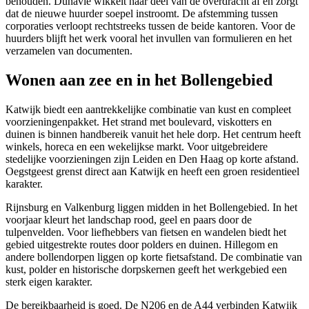
behouden. Dunavie wikkelt haar deel van de overdracht af en zorgt
dat de nieuwe huurder soepel instroomt. De afstemming tussen
corporaties verloopt rechtstreeks tussen de beide kantoren. Voor de
huurders blijft het werk vooral het invullen van formulieren en het
verzamelen van documenten.
Wonen aan zee en in het Bollengebied
Katwijk biedt een aantrekkelijke combinatie van kust en compleet
voorzieningenpakket. Het strand met boulevard, viskotters en
duinen is binnen handbereik vanuit het hele dorp. Het centrum heeft
winkels, horeca en een wekelijkse markt. Voor uitgebreidere
stedelijke voorzieningen zijn Leiden en
Den Haag
op korte afstand.
Oegstgeest
grenst direct aan Katwijk en heeft een groen residentieel
karakter.
Rijnsburg en Valkenburg liggen midden in het Bollengebied. In het
voorjaar kleurt het landschap rood, geel en paars door de
tulpenvelden. Voor liefhebbers van fietsen en wandelen biedt het
gebied uitgestrekte routes door polders en duinen.
Hillegom
en
andere bollendorpen liggen op korte fietsafstand. De combinatie van
kust, polder en historische dorpskernen geeft het werkgebied een
sterk eigen karakter.
De bereikbaarheid is goed. De N206 en de A44 verbinden Katwijk