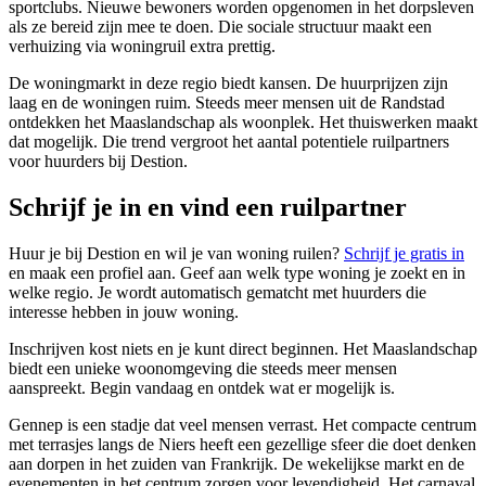
sportclubs. Nieuwe bewoners worden opgenomen in het dorpsleven
als ze bereid zijn mee te doen. Die sociale structuur maakt een
verhuizing via woningruil extra prettig.
De woningmarkt in deze regio biedt kansen. De huurprijzen zijn
laag en de woningen ruim. Steeds meer mensen uit de Randstad
ontdekken het Maaslandschap als woonplek. Het thuiswerken maakt
dat mogelijk. Die trend vergroot het aantal potentiele ruilpartners
voor huurders bij Destion.
Schrijf je in en vind een ruilpartner
Huur je bij Destion en wil je van woning ruilen?
Schrijf je gratis in
en maak een profiel aan. Geef aan welk type woning je zoekt en in
welke regio. Je wordt automatisch gematcht met huurders die
interesse hebben in jouw woning.
Inschrijven kost niets en je kunt direct beginnen. Het Maaslandschap
biedt een unieke woonomgeving die steeds meer mensen
aanspreekt. Begin vandaag en ontdek wat er mogelijk is.
Gennep is een stadje dat veel mensen verrast. Het compacte centrum
met terrasjes langs de Niers heeft een gezellige sfeer die doet denken
aan dorpen in het zuiden van Frankrijk. De wekelijkse markt en de
evenementen in het centrum zorgen voor levendigheid. Het carnaval