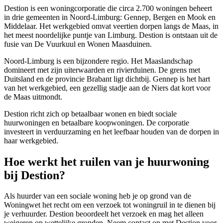
Destion is een woningcorporatie die circa 2.700 woningen beheert
in drie gemeenten in Noord-Limburg:
Gennep
, Bergen en Mook en
Middelaar. Het werkgebied omvat veertien dorpen langs de Maas, in
het meest noordelijke puntje van Limburg. Destion is ontstaan uit de
fusie van De Vuurkuul en Wonen Maasduinen.
Noord-Limburg is een bijzondere regio. Het Maaslandschap
domineert met zijn uiterwaarden en rivierduinen. De grens met
Duitsland en de provincie Brabant ligt dichtbij.
Gennep
is het hart
van het werkgebied, een gezellig stadje aan de Niers dat kort voor
de Maas uitmondt.
Destion richt zich op betaalbaar wonen en biedt sociale
huurwoningen en betaalbare koopwoningen. De corporatie
investeert in verduurzaming en het leefbaar houden van de dorpen in
haar werkgebied.
Hoe werkt het ruilen van je huurwoning
bij Destion?
Als huurder van een sociale woning heb je op grond van de
Woningwet het recht om een verzoek tot woningruil in te dienen bij
je verhuurder. Destion beoordeelt het verzoek en mag het alleen
weigeren op wettelijke gronden. Neem contact op met Destion voor