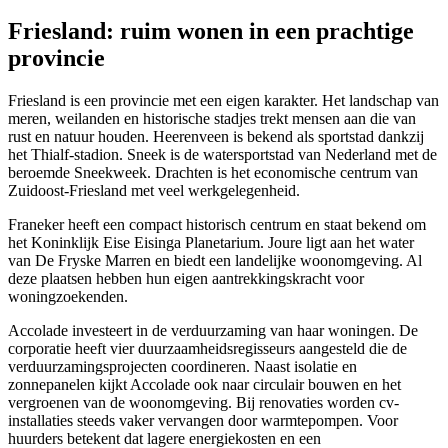
Friesland: ruim wonen in een prachtige
provincie
Friesland is een provincie met een eigen karakter. Het landschap van
meren, weilanden en historische stadjes trekt mensen aan die van
rust en natuur houden. Heerenveen is bekend als sportstad dankzij
het Thialf-stadion. Sneek is de watersportstad van Nederland met de
beroemde Sneekweek. Drachten is het economische centrum van
Zuidoost-Friesland met veel werkgelegenheid.
Franeker heeft een compact historisch centrum en staat bekend om
het Koninklijk Eise Eisinga Planetarium. Joure ligt aan het water
van De Fryske Marren en biedt een landelijke woonomgeving. Al
deze plaatsen hebben hun eigen aantrekkingskracht voor
woningzoekenden.
Accolade investeert in de verduurzaming van haar woningen. De
corporatie heeft vier duurzaamheidsregisseurs aangesteld die de
verduurzamingsprojecten coordineren. Naast isolatie en
zonnepanelen kijkt Accolade ook naar circulair bouwen en het
vergroenen van de woonomgeving. Bij renovaties worden cv-
installaties steeds vaker vervangen door warmtepompen. Voor
huurders betekent dat lagere energiekosten en een