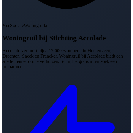
Via SocialeWoningruil.nl
Woningruil bij
Stichting Accolade
Accolade verhuurt bijna 17.000 woningen in Heerenveen,
Drachten, Sneek en Franeker. Woningruil bij Accolade biedt een
snelle manier om te verhuizen. Schrijf je gratis in en zoek een
ruilpartner.