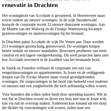
renovatie in Drachten
Het woningbezit van Accolade is gevarieerd. In Heerenveen staan
zowel oudere als nieuwe woningen. In de wijk Skoatterwald
bouwde de corporatie recent 32 nieuwe duurzame woningen. Aan
de Marten van der Walweg en de Froukje Wartenaweg kwamen
gezinswoningen en starterswoningen bij het bestand.
In Drachten pakte Accolade de wijk De Venen aan. Daar werden
213 woningen grootschalig gerenoveerd. De woningen kregen
betere isolatie en nieuwe installaties. Bewoners profiteren van meer
comfort en een lagere energierekening. Dit soort projecten laten zien
hoe Accolade investeert in de kwaliteit van het bestaande bezit.
In Sneek en Franeker verhuurt de corporatie een mix van
eengezinswoningen en appartementen. In Joure en de omliggende
dorpen van De Fryske Marren staan vooral grondgebonden
woningen. De zorgwoningen in het bezit zijn bedoeld voor ouderen
en mensen met een zorgbehoefte die toch zelfstandig willen wonen.
Voor huurders die willen ruilen biedt deze spreiding kansen. Wie in
een flat in Drachten woont en liever een huis met tuin in Joure wilt,
kan via ruil de overstap maken. Andersom kan iemand uit een dorp
die dichter bij voorzieningen wilt wonen, ruilen naar een