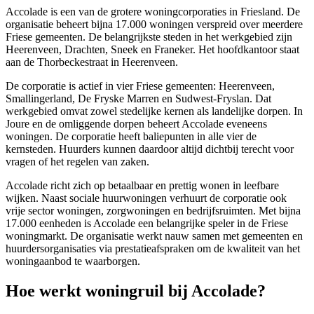
Accolade is een van de grotere woningcorporaties in Friesland. De
organisatie beheert bijna 17.000 woningen verspreid over meerdere
Friese gemeenten. De belangrijkste steden in het werkgebied zijn
Heerenveen
,
Drachten
,
Sneek
en
Franeker
. Het hoofdkantoor staat
aan de Thorbeckestraat in Heerenveen.
De corporatie is actief in vier Friese gemeenten: Heerenveen,
Smallingerland, De Fryske Marren en Sudwest-Fryslan. Dat
werkgebied omvat zowel stedelijke kernen als landelijke dorpen. In
Joure
en de omliggende dorpen beheert Accolade eveneens
woningen. De corporatie heeft baliepunten in alle vier de
kernsteden. Huurders kunnen daardoor altijd dichtbij terecht voor
vragen of het regelen van zaken.
Accolade richt zich op betaalbaar en prettig wonen in leefbare
wijken. Naast sociale huurwoningen verhuurt de corporatie ook
vrije sector woningen, zorgwoningen en bedrijfsruimten. Met bijna
17.000 eenheden is Accolade een belangrijke speler in de Friese
woningmarkt. De organisatie werkt nauw samen met gemeenten en
huurdersorganisaties via prestatieafspraken om de kwaliteit van het
woningaanbod te waarborgen.
Hoe werkt woningruil bij Accolade?