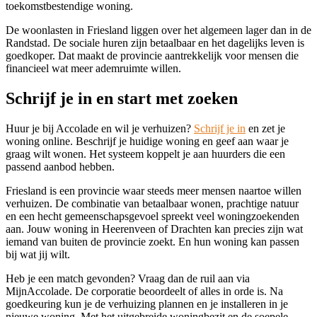
toekomstbestendige woning.
De woonlasten in Friesland liggen over het algemeen lager dan in de
Randstad. De sociale huren zijn betaalbaar en het dagelijks leven is
goedkoper. Dat maakt de provincie aantrekkelijk voor mensen die
financieel wat meer ademruimte willen.
Schrijf je in en start met zoeken
Huur je bij Accolade en wil je verhuizen?
Schrijf je in
en zet je
woning online. Beschrijf je huidige woning en geef aan waar je
graag wilt wonen. Het systeem koppelt je aan huurders die een
passend aanbod hebben.
Friesland is een provincie waar steeds meer mensen naartoe willen
verhuizen. De combinatie van betaalbaar wonen, prachtige natuur
en een hecht gemeenschapsgevoel spreekt veel woningzoekenden
aan. Jouw woning in Heerenveen of Drachten kan precies zijn wat
iemand van buiten de provincie zoekt. En hun woning kan passen
bij wat jij wilt.
Heb je een match gevonden? Vraag dan de ruil aan via
MijnAccolade. De corporatie beoordeelt of alles in orde is. Na
goedkeuring kun je de verhuizing plannen en je installeren in je
nieuwe woning. Met het uitgebreide woningbezit en de soepele