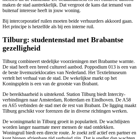
maken de stad aantrekkelijk. Dat vergroot de kans dat iemand van
buitenaf interesse heeft in jouw woning.
Bij intercorporatief ruilen moeten beide verhuurders akkoord gaan.
Het principe is hetzelfde als bij een interne ruil.
Tilburg: studentenstad met Brabantse
gezelligheid
Tilburg combineert stedelijke voorzieningen met Brabantse warmte.
De stad heeft een breed cultureel aanbod. Poppodium 013 is een van
de beste livemuzieklocaties van Nederland. Het Textielmuseum
vertelt het verhaal van de stad. De wekelijkse markt op het
Koningsplein is een van de grootste van Brabant.
De bereikbaarheid is uitstekend. Station Tilburg biedt Intercity-
verbindingen naar
Amsterdam
,
Rotterdam
en Eindhoven. De A58
en A65 verbinden de stad met de rest van Brabant. De ligging maakt
Tilburg geschikt voor forenzen die in diverse richtingen werken.
De woningmarkt in Tilburg groeit in populariteit. De wachtlijsten
worden langer naarmate meer mensen de stad ontdekken.
Woningruil biedt een directe route. Je zoekt zelf actief een partner en
kunt binnen afzienbare tijd verhuisd zijn. Dat is sneller dan wachten