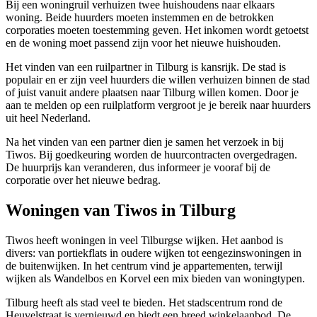
Bij een woningruil verhuizen twee huishoudens naar elkaars
woning. Beide huurders moeten instemmen en de betrokken
corporaties moeten toestemming geven. Het inkomen wordt getoetst
en de woning moet passend zijn voor het nieuwe huishouden.
Het vinden van een ruilpartner in Tilburg is kansrijk. De stad is
populair en er zijn veel huurders die willen verhuizen binnen de stad
of juist vanuit andere plaatsen naar Tilburg willen komen. Door je
aan te melden op een ruilplatform vergroot je je bereik naar huurders
uit heel Nederland.
Na het vinden van een partner dien je samen het verzoek in bij
Tiwos. Bij goedkeuring worden de huurcontracten overgedragen.
De huurprijs kan veranderen, dus informeer je vooraf bij de
corporatie over het nieuwe bedrag.
Woningen van Tiwos in Tilburg
Tiwos heeft woningen in veel Tilburgse wijken. Het aanbod is
divers: van portiekflats in oudere wijken tot eengezinswoningen in
de buitenwijken. In het centrum vind je appartementen, terwijl
wijken als Wandelbos en Korvel een mix bieden van woningtypen.
Tilburg
heeft als stad veel te bieden. Het stadscentrum rond de
Heuvelstraat is vernieuwd en biedt een breed winkelaanbod. De