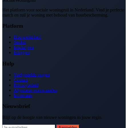
SocialeWoningruil
Het platform voor sociale woningruil in Nederland. Vind je perfecte
match en ruil je woning met behoud van huurbescherming.
Platform
Hoe werkt het?
Steden
Inschrijven
Inloggen
Hulp
Veelgestelde vragen
Contact
Privacybeleid
Algemene voorwaarden
Informatie
Nieuwsbrief
Blijf op de hoogte van nieuwe woningen in jouw regio.
Aanmelden