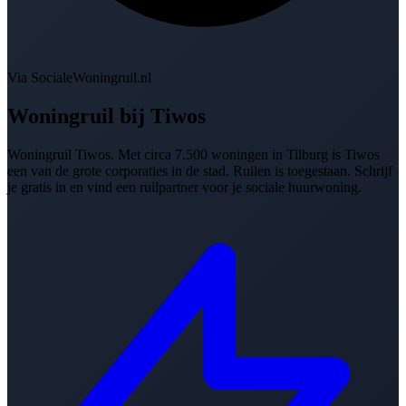
Via SocialeWoningruil.nl
Woningruil bij
Tiwos
Woningruil Tiwos. Met circa 7.500 woningen in Tilburg is Tiwos
een van de grote corporaties in de stad. Ruilen is toegestaan. Schrijf
je gratis in en vind een ruilpartner voor je sociale huurwoning.