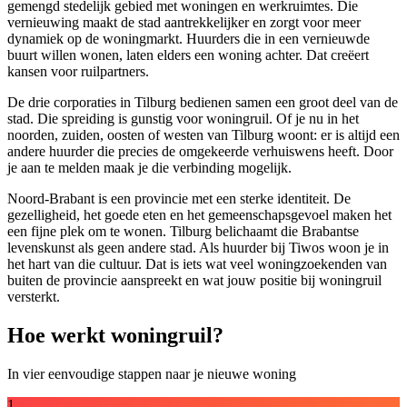
gemengd stedelijk gebied met woningen en werkruimtes. Die
vernieuwing maakt de stad aantrekkelijker en zorgt voor meer
dynamiek op de woningmarkt. Huurders die in een vernieuwde
buurt willen wonen, laten elders een woning achter. Dat creëert
kansen voor ruilpartners.
De drie corporaties in Tilburg bedienen samen een groot deel van de
stad. Die spreiding is gunstig voor woningruil. Of je nu in het
noorden, zuiden, oosten of westen van Tilburg woont: er is altijd een
andere huurder die precies de omgekeerde verhuiswens heeft. Door
je aan te melden maak je die verbinding mogelijk.
Noord-Brabant is een provincie met een sterke identiteit. De
gezelligheid, het goede eten en het gemeenschapsgevoel maken het
een fijne plek om te wonen. Tilburg belichaamt die Brabantse
levenskunst als geen andere stad. Als huurder bij Tiwos woon je in
het hart van die cultuur. Dat is iets wat veel woningzoekenden van
buiten de provincie aanspreekt en wat jouw positie bij woningruil
versterkt.
Hoe werkt woningruil?
In vier eenvoudige stappen naar je nieuwe woning
1