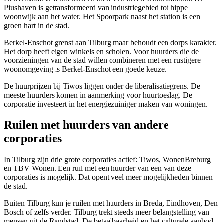
Piushaven is getransformeerd van industriegebied tot hippe
woonwijk aan het water. Het Spoorpark naast het station is een
groen hart in de stad.
Berkel-Enschot grenst aan Tilburg maar behoudt een dorps karakter.
Het dorp heeft eigen winkels en scholen. Voor huurders die de
voorzieningen van de stad willen combineren met een rustigere
woonomgeving is Berkel-Enschot een goede keuze.
De huurprijzen bij Tiwos liggen onder de liberalisatiegrens. De
meeste huurders komen in aanmerking voor huurtoeslag. De
corporatie investeert in het energiezuiniger maken van woningen.
Ruilen met huurders van andere
corporaties
In Tilburg zijn drie grote corporaties actief: Tiwos,
WonenBreburg
en
TBV Wonen
. Een ruil met een huurder van een van deze
corporaties is mogelijk. Dat opent veel meer mogelijkheden binnen
de stad.
Buiten Tilburg kun je ruilen met huurders in
Breda
,
Eindhoven
,
Den
Bosch
of zelfs verder. Tilburg trekt steeds meer belangstelling van
mensen uit de Randstad. De betaalbaarheid en het culturele aanbod