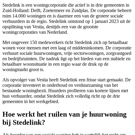
Stedelink is een woningcorporatie die actief is in drie gemeenten in
Zuid-Holland:
Delft
,
Zoetermeer
en Zuidplas. De corporatie beheert
ruim 14.000 woningen en is daarmee een van de grotere sociale
verhuurders in de regio. Stedelink ontstond op 1 januari 2023 uit de
opsplitsing van Vestia, destijds een van de grootste
woningcorporaties van Nederland.
Met ongeveer 150 medewerkers richt Stedelink zich op betaalbaar
wonen voor mensen met een laag of middeninkomen. De corporatie
verhuurt sociale huurwoningen, vrije sectorwoningen, zorgvastgoed
en bedrijfsruimten. De nadruk ligt op het bieden van een stabiele en
betaalbare woonsituatie in een regio waar de druk op de
woningmarkt groot is.
Als opvolger van Vestia heeft Stedelink een frisse start gemaakt. De
corporatie investeert in onderhoud en verduurzaming van het
bestaande woningbezit. Huurders profiteren van kortere lijnen met
hun verhuurder, omdat Stedelink zich volledig richt op de drie
gemeenten in het werkgebied.
Hoe werkt het ruilen van je huurwoning
bij Stedelink?
Als huurder van een sociale woning heb je wettelijk het recht om