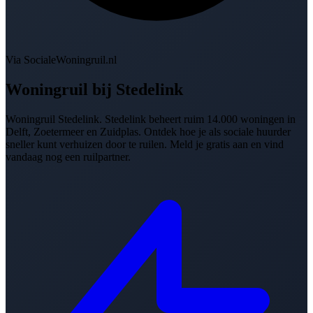
Via SocialeWoningruil.nl
Woningruil bij
Stedelink
Woningruil Stedelink. Stedelink beheert ruim 14.000 woningen in
Delft, Zoetermeer en Zuidplas. Ontdek hoe je als sociale huurder
sneller kunt verhuizen door te ruilen. Meld je gratis aan en vind
vandaag nog een ruilpartner.