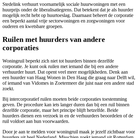
Stedelink verhuurt voornamelijk sociale huurwoningen met een
huurprijs onder de liberalisatiegrens. Dat betekent dat je als huurder
mogelijk recht hebt op huurtoeslag. Daarnaast beheert de corporatie
een beperkt aantal vrije sectorwoningen en zorgwoningen voor
ouderen en kwetsbare groepen.
Ruilen met huurders van andere
corporaties
Woningruil beperkt zich niet tot huurders binnen dezelfde
corporatie. Je kunt ook ruilen met iemand die bij een andere
verhuurder huurt. Dat opent veel meer mogelijkheden. Denk aan
een huurder van
Haag Wonen
in Den Haag die graag naar Delft wil,
of iemand van
Vidomes
in Zoetermeer die juist naar een andere stad
zoekt.
Bij intercorporatief ruilen moeten beide corporaties toestemming
geven. De procedure kan iets langer duren dan bij een ruil binnen
dezelfde corporatie, maar het principe blijft hetzelfde. Beide
huurders dienen een verzoek in en de verhuurders beoordelen of de
ruil voldoet aan hun voorwaarden.
Door je aan te melden voor woningruil maak je jezelf zichtbaar voor
huurders uit heel Nederland. Misschien zoekt iemand uit
Rotterdam