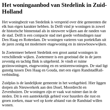
Het woningaanbod van Stedelink in Zuid-
Holland
Het woningbezit van Stedelink is verspreid over drie gemeenten die
elk hun eigen karakter hebben. In
Delft
vind je woningen in zowel
de historische binnenstad als in nieuwere wijken aan de randen van
de stad. Delft is een compacte stad met goede verbindingen naar
Den Haag
en Rotterdam. De woningen varieren van portiekflats uit
de jaren zestig tot modernere etagewoning en in nieuwbouwwijken.
In
Zoetermeer
beheert Stedelink een groot aantal woningen in
verschillende wijken. Zoetermeer is een groeistad die in de jaren
zeventig en tachtig flink is uitgebreid. Je vindt er ruime
gezinswoningen, etagewoning en en seniorenwoningen. De stad ligt
gunstig tussen Den Haag en Gouda, met een eigen RandstadRail-
verbinding.
Zuidplas is de landelijkste gemeente in het werkgebied. Hier liggen
dorpen als
Nieuwerkerk aan den IJssel
,
Moordrecht
en
Zevenhuizen
. De woningen zijn er vaak wat ruimer dan in de
steden. Dit is een aantrekkelijk gebied voor huurders die rust en
groen zoeken, maar wel op korte afstand van de Randstad willen
wonen.