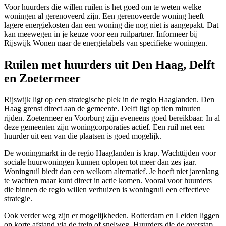
Voor huurders die willen ruilen is het goed om te weten welke
woningen al gerenoveerd zijn. Een gerenoveerde woning heeft
lagere energiekosten dan een woning die nog niet is aangepakt. Dat
kan meewegen in je keuze voor een ruilpartner. Informeer bij
Rijswijk Wonen naar de energielabels van specifieke woningen.
Ruilen met huurders uit Den Haag, Delft
en Zoetermeer
Rijswijk ligt op een strategische plek in de regio Haaglanden. Den
Haag grenst direct aan de gemeente.
Delft
ligt op tien minuten
rijden.
Zoetermeer
en
Voorburg
zijn eveneens goed bereikbaar. In al
deze gemeenten zijn woningcorporaties actief. Een ruil met een
huurder uit een van die plaatsen is goed mogelijk.
De woningmarkt in de regio Haaglanden is krap. Wachttijden voor
sociale huurwoningen kunnen oplopen tot meer dan zes jaar.
Woningruil biedt dan een welkom alternatief. Je hoeft niet jarenlang
te wachten maar kunt direct in actie komen. Vooral voor huurders
die binnen de regio willen verhuizen is woningruil een effectieve
strategie.
Ook verder weg zijn er mogelijkheden.
Rotterdam
en
Leiden
liggen
op korte afstand via de trein of snelweg. Huurders die de overstap