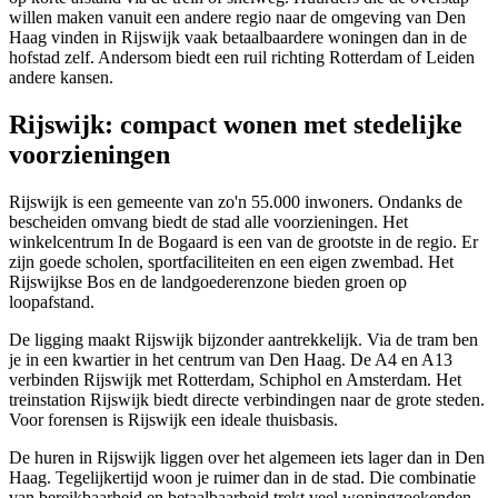
willen maken vanuit een andere regio naar de omgeving van Den
Haag vinden in Rijswijk vaak betaalbaardere woningen dan in de
hofstad zelf. Andersom biedt een ruil richting Rotterdam of Leiden
andere kansen.
Rijswijk: compact wonen met stedelijke
voorzieningen
Rijswijk is een gemeente van zo'n 55.000 inwoners. Ondanks de
bescheiden omvang biedt de stad alle voorzieningen. Het
winkelcentrum In de Bogaard is een van de grootste in de regio. Er
zijn goede scholen, sportfaciliteiten en een eigen zwembad. Het
Rijswijkse Bos en de landgoederenzone bieden groen op
loopafstand.
De ligging maakt Rijswijk bijzonder aantrekkelijk. Via de tram ben
je in een kwartier in het centrum van Den Haag. De A4 en A13
verbinden Rijswijk met Rotterdam, Schiphol en
Amsterdam
. Het
treinstation Rijswijk biedt directe verbindingen naar de grote steden.
Voor forensen is Rijswijk een ideale thuisbasis.
De huren in Rijswijk liggen over het algemeen iets lager dan in Den
Haag. Tegelijkertijd woon je ruimer dan in de stad. Die combinatie
van bereikbaarheid en betaalbaarheid trekt veel woningzoekenden