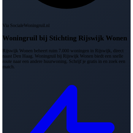
Via SocialeWoningruil.nl
Woningruil bij
Stichting Rijswijk Wonen
Rijswijk Wonen beheert ruim 7.000 woningen in Rijswijk, direct
naast Den Haag. Woningruil bij Rijswijk Wonen biedt een snelle
route naar een andere huurwoning. Schrijf je gratis in en zoek een
match.