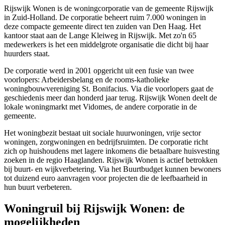
Rijswijk Wonen is de woningcorporatie van de gemeente
Rijswijk
in Zuid-Holland. De corporatie beheert ruim 7.000 woningen in
deze compacte gemeente direct ten zuiden van
Den Haag
. Het
kantoor staat aan de Lange Kleiweg in Rijswijk. Met zo'n 65
medewerkers is het een middelgrote organisatie die dicht bij haar
huurders staat.
De corporatie werd in 2001 opgericht uit een fusie van twee
voorlopers: Arbeidersbelang en de rooms-katholieke
woningbouwvereniging St. Bonifacius. Via die voorlopers gaat de
geschiedenis meer dan honderd jaar terug. Rijswijk Wonen deelt de
lokale woningmarkt met Vidomes, de andere corporatie in de
gemeente.
Het woningbezit bestaat uit sociale huurwoningen, vrije sector
woningen, zorgwoningen en bedrijfsruimten. De corporatie richt
zich op huishoudens met lagere inkomens die betaalbare huisvesting
zoeken in de regio
Haaglanden
. Rijswijk Wonen is actief betrokken
bij buurt- en wijkverbetering. Via het Buurtbudget kunnen bewoners
tot duizend euro aanvragen voor projecten die de leefbaarheid in
hun buurt verbeteren.
Woningruil bij Rijswijk Wonen: de
mogelijkheden