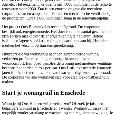
Almelo. Het gezamenlijke doel is om 7.000 woningen in de regio te
renoveren voor 2030. Dat is een enorme opgave die meerdere
corporaties samen aanpakken. Isolatie en mechanische ventilatie zijn
de prioriteiten. Circa 1.000 woningen staan in de renovatiepijplijn.
Het project Ons Boswinkel is recent afgerond. De corporatie
bestrijdt ook energiearmoede. Het doel is om het aantal gezinnen dat
zich zorgen maakt over de energierekening te halveren. Betere
isolatie en lagere stookkosten dragen daar direct aan bij. Huurders
merken het verschil op hun energierekening.
Huurders die via woningruil naar een gerenoveerde woning
verhuizen profiteren van lagere energiekosten en meer
wooncomfort. Een goed geïsoleerde woning met moderne ventilatie
bespaart honderden euro's per jaar. Ons Huis investeert de komende
jaren fors in het verduurzamen van haar volledige woningvoorraad.
De corporatie wil alle woningen stap voor stap toekomstbestendig
maken.
Start je woningruil in Enschede
Woon je bij Ons Huis en wil je verhuizen? Of zoek je juist een
betaalbare woning in Enschede en Twente? Woningruil maakt het
mogelijk zonder jarenlang te wachten op een reguliere toewijzing. Je