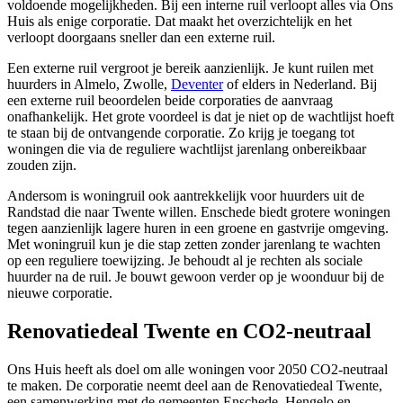
voldoende mogelijkheden. Bij een interne ruil verloopt alles via Ons
Huis als enige corporatie. Dat maakt het overzichtelijk en het
verloopt doorgaans sneller dan een externe ruil.
Een externe ruil vergroot je bereik aanzienlijk. Je kunt ruilen met
huurders in Almelo, Zwolle,
Deventer
of elders in Nederland. Bij
een externe ruil beoordelen beide corporaties de aanvraag
onafhankelijk. Het grote voordeel is dat je niet op de wachtlijst hoeft
te staan bij de ontvangende corporatie. Zo krijg je toegang tot
woningen die via de reguliere wachtlijst jarenlang onbereikbaar
zouden zijn.
Andersom is woningruil ook aantrekkelijk voor huurders uit de
Randstad die naar Twente willen. Enschede biedt grotere woningen
tegen aanzienlijk lagere huren in een groene en gastvrije omgeving.
Met woningruil kun je die stap zetten zonder jarenlang te wachten
op een reguliere toewijzing. Je behoudt al je rechten als sociale
huurder na de ruil. Je bouwt gewoon verder op je woonduur bij de
nieuwe corporatie.
Renovatiedeal Twente en CO2-neutraal
Ons Huis heeft als doel om alle woningen voor 2050 CO2-neutraal
te maken. De corporatie neemt deel aan de Renovatiedeal Twente,
een samenwerking met de gemeenten Enschede, Hengelo en