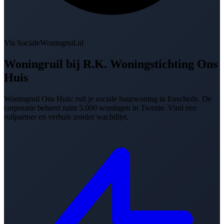
Via SocialeWoningruil.nl
Woningruil bij
R.K. Woningstichting Ons
Huis
Woningruil Ons Huis: ruil je sociale huurwoning in Enschede. De
corporatie beheert ruim 5.000 woningen in Twente. Vind een
ruilpartner en verhuis zonder wachtlijst.