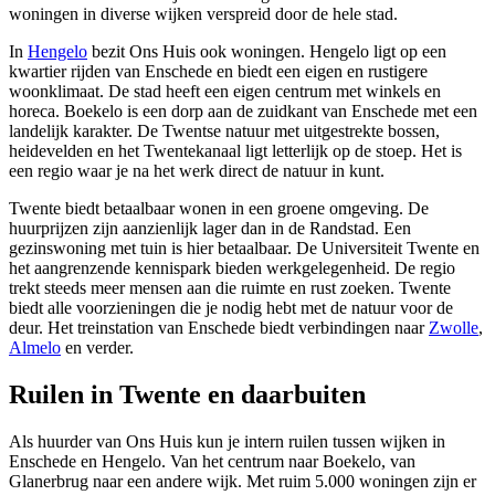
woningen in diverse wijken verspreid door de hele stad.
In
Hengelo
bezit Ons Huis ook woningen. Hengelo ligt op een
kwartier rijden van Enschede en biedt een eigen en rustigere
woonklimaat. De stad heeft een eigen centrum met winkels en
horeca. Boekelo is een dorp aan de zuidkant van Enschede met een
landelijk karakter. De Twentse natuur met uitgestrekte bossen,
heidevelden en het Twentekanaal ligt letterlijk op de stoep. Het is
een regio waar je na het werk direct de natuur in kunt.
Twente biedt betaalbaar wonen in een groene omgeving. De
huurprijzen zijn aanzienlijk lager dan in de Randstad. Een
gezinswoning met tuin is hier betaalbaar. De Universiteit Twente en
het aangrenzende kennispark bieden werkgelegenheid. De regio
trekt steeds meer mensen aan die ruimte en rust zoeken. Twente
biedt alle voorzieningen die je nodig hebt met de natuur voor de
deur. Het treinstation van Enschede biedt verbindingen naar
Zwolle
,
Almelo
en verder.
Ruilen in Twente en daarbuiten
Als huurder van Ons Huis kun je intern ruilen tussen wijken in
Enschede en Hengelo. Van het centrum naar Boekelo, van
Glanerbrug naar een andere wijk. Met ruim 5.000 woningen zijn er