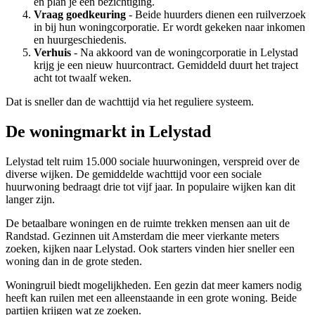
en plan je een bezichtiging.
Vraag goedkeuring
- Beide huurders dienen een ruilverzoek
in bij hun
woningcorporatie
. Er wordt gekeken naar inkomen
en huurgeschiedenis.
Verhuis
- Na akkoord van de woningcorporatie in Lelystad
krijg je een nieuw huurcontract. Gemiddeld duurt het traject
acht tot twaalf weken.
Dat is sneller dan de wachttijd via het reguliere systeem.
De woningmarkt in Lelystad
Lelystad telt ruim 15.000 sociale huurwoningen, verspreid over de
diverse wijken. De gemiddelde wachttijd voor een sociale
huurwoning bedraagt drie tot vijf jaar. In populaire wijken kan dit
langer zijn.
De betaalbare woningen en de ruimte trekken mensen aan uit de
Randstad. Gezinnen uit Amsterdam die meer vierkante meters
zoeken, kijken naar Lelystad. Ook starters vinden hier sneller een
woning dan in de grote steden.
Woningruil biedt mogelijkheden. Een gezin dat meer kamers nodig
heeft kan ruilen met een alleenstaande in een grote woning. Beide
partijen krijgen wat ze zoeken.