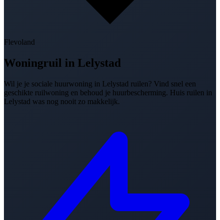
Flevoland
Woningruil in
Lelystad
Wil je je sociale huurwoning in Lelystad ruilen? Vind snel een
geschikte ruilwoning en behoud je huurbescherming. Huis ruilen in
Lelystad was nog nooit zo makkelijk.