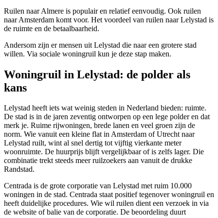
Ruilen naar Almere is populair en relatief eenvoudig. Ook ruilen
naar Amsterdam komt voor. Het voordeel van ruilen naar Lelystad is
de ruimte en de betaalbaarheid.
Andersom zijn er mensen uit Lelystad die naar een grotere stad
willen. Via sociale woningruil kun je deze stap maken.
Woningruil in Lelystad: de polder als
kans
Lelystad heeft iets wat weinig steden in Nederland bieden: ruimte.
De stad is in de jaren zeventig ontworpen op een lege polder en dat
merk je. Ruime rijwoningen, brede lanen en veel groen zijn de
norm. Wie vanuit een kleine flat in Amsterdam of
Utrecht
naar
Lelystad ruilt, wint al snel dertig tot vijftig vierkante meter
woonruimte. De huurprijs blijft vergelijkbaar of is zelfs lager. Die
combinatie trekt steeds meer ruilzoekers aan vanuit de drukke
Randstad.
Centrada is de grote corporatie van Lelystad met ruim 10.000
woningen in de stad. Centrada staat positief tegenover woningruil en
heeft duidelijke procedures. Wie wil ruilen dient een verzoek in via
de website of balie van de corporatie. De beoordeling duurt