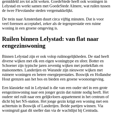
gemiddeld zes tot acht weken. GoedeStede heeft ook woningen in
Lelystad en werkt samen met GoedeStede Almere, wat ruilen tussen
de twee Flevolandse steden vergemakkelijkt.
De trein naar Amsterdam duurt circa vijftig minuten. Dat is voor
veel forensen acceptabel, zeker als de tegenprestatie een ruime
woning in een groene omgeving is.
Ruilen binnen Lelystad: van flat naar
eengezinswoning
Binnen Lelystad zijn er ook volop ruilmogelijkheden. De stad heeft
diverse wijken met elk een eigen woningtype en sfeer. Botter en
Schoener zijn typische jaren zeventig wijken met portiekflats en
maisonnettes. Landerijen en Warande zijn nieuwere wijken met
ruimere woningen en betere energieprestaties. Boswijk en Hollandse
Hout grenzen aan het bos en bieden een groene woonomgeving.
Een klassieke ruil in Lelystad is die van een ouder stel in een grote
eengezinswoning naar een jonger gezin dat ruimte nodig heeft. Het
oudere stel ruilt naar een gelijkvloers appartement in het centrum of
dicht bij het NS-station. Het jonge gezin krijgt een woning met een
achtertuin in Boswijk of Landerijen. Beide partijen winnen. Via
woningruil gaat dit sneller dan via de wachtlijst bij Centrada.