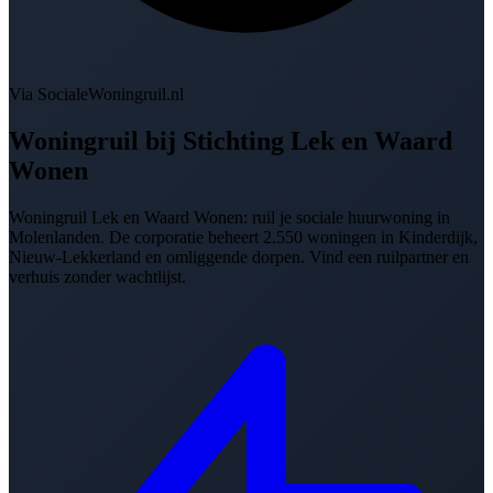
Via SocialeWoningruil.nl
Woningruil bij
Stichting Lek en Waard
Wonen
Woningruil Lek en Waard Wonen: ruil je sociale huurwoning in
Molenlanden. De corporatie beheert 2.550 woningen in Kinderdijk,
Nieuw-Lekkerland en omliggende dorpen. Vind een ruilpartner en
verhuis zonder wachtlijst.