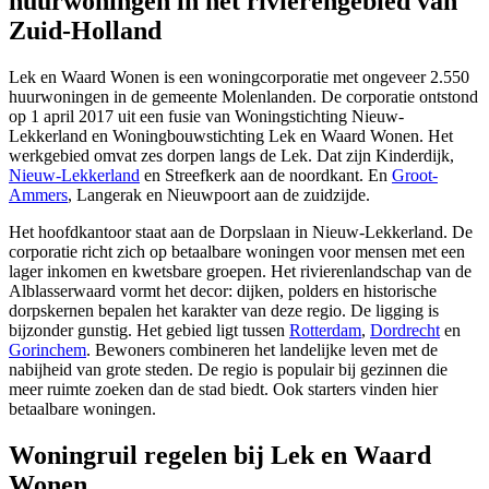
huurwoningen in het rivierengebied van
Zuid-Holland
Lek en Waard Wonen is een woningcorporatie met ongeveer 2.550
huurwoningen in de gemeente Molenlanden. De corporatie ontstond
op 1 april 2017 uit een fusie van Woningstichting Nieuw-
Lekkerland en Woningbouwstichting Lek en Waard Wonen. Het
werkgebied omvat zes dorpen langs de Lek. Dat zijn Kinderdijk,
Nieuw-Lekkerland
en Streefkerk aan de noordkant. En
Groot-
Ammers
, Langerak en Nieuwpoort aan de zuidzijde.
Het hoofdkantoor staat aan de Dorpslaan in Nieuw-Lekkerland. De
corporatie richt zich op betaalbare woningen voor mensen met een
lager inkomen en kwetsbare groepen. Het rivierenlandschap van de
Alblasserwaard vormt het decor: dijken, polders en historische
dorpskernen bepalen het karakter van deze regio. De ligging is
bijzonder gunstig. Het gebied ligt tussen
Rotterdam
,
Dordrecht
en
Gorinchem
. Bewoners combineren het landelijke leven met de
nabijheid van grote steden. De regio is populair bij gezinnen die
meer ruimte zoeken dan de stad biedt. Ook starters vinden hier
betaalbare woningen.
Woningruil regelen bij Lek en Waard
Wonen