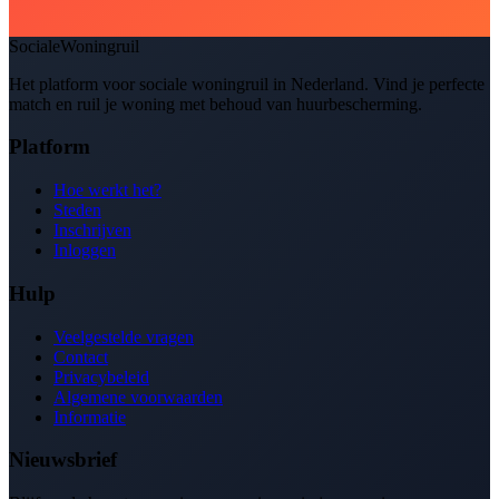
SocialeWoningruil
Het platform voor sociale woningruil in Nederland. Vind je perfecte
match en ruil je woning met behoud van huurbescherming.
Platform
Hoe werkt het?
Steden
Inschrijven
Inloggen
Hulp
Veelgestelde vragen
Contact
Privacybeleid
Algemene voorwaarden
Informatie
Nieuwsbrief