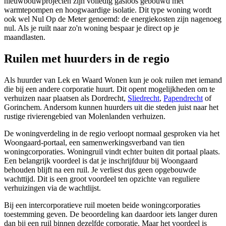
nieuwbouwprojecten zijn volledig gasloos gebouwd met
warmtepompen en hoogwaardige isolatie. Dit type woning wordt
ook wel Nul Op de Meter genoemd: de energiekosten zijn nagenoeg
nul. Als je ruilt naar zo'n woning bespaar je direct op je
maandlasten.
Ruilen met huurders in de regio
Als huurder van Lek en Waard Wonen kun je ook ruilen met iemand
die bij een andere corporatie huurt. Dit opent mogelijkheden om te
verhuizen naar plaatsen als Dordrecht,
Sliedrecht
,
Papendrecht
of
Gorinchem. Andersom kunnen huurders uit die steden juist naar het
rustige rivierengebied van Molenlanden verhuizen.
De woningverdeling in de regio verloopt normaal gesproken via het
Woongaard-portaal, een samenwerkingsverband van tien
woningcorporaties. Woningruil vindt echter buiten dit portaal plaats.
Een belangrijk voordeel is dat je inschrijfduur bij Woongaard
behouden blijft na een ruil. Je verliest dus geen opgebouwde
wachttijd. Dit is een groot voordeel ten opzichte van reguliere
verhuizingen via de wachtlijst.
Bij een intercorporatieve ruil moeten beide woningcorporaties
toestemming geven. De beoordeling kan daardoor iets langer duren
dan bij een ruil binnen dezelfde corporatie. Maar het voordeel is