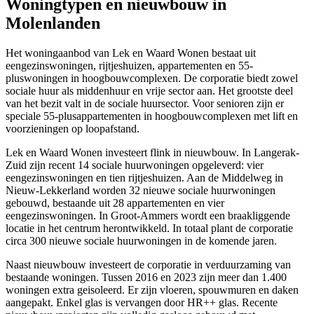
Woningtypen en nieuwbouw in
Molenlanden
Het woningaanbod van Lek en Waard Wonen bestaat uit
eengezinswoningen, rijtjeshuizen, appartementen en 55-
pluswoningen in hoogbouwcomplexen. De corporatie biedt zowel
sociale huur als middenhuur en vrije sector aan. Het grootste deel
van het bezit valt in de sociale huursector. Voor senioren zijn er
speciale 55-plusappartementen in hoogbouwcomplexen met lift en
voorzieningen op loopafstand.
Lek en Waard Wonen investeert flink in nieuwbouw. In Langerak-
Zuid zijn recent 14 sociale huurwoningen opgeleverd: vier
eengezinswoningen en tien rijtjeshuizen. Aan de Middelweg in
Nieuw-Lekkerland worden 32 nieuwe sociale huurwoningen
gebouwd, bestaande uit 28 appartementen en vier
eengezinswoningen. In Groot-Ammers wordt een braakliggende
locatie in het centrum herontwikkeld. In totaal plant de corporatie
circa 300 nieuwe sociale huurwoningen in de komende jaren.
Naast nieuwbouw investeert de corporatie in verduurzaming van
bestaande woningen. Tussen 2016 en 2023 zijn meer dan 1.400
woningen extra geisoleerd. Er zijn vloeren, spouwmuren en daken
aangepakt. Enkel glas is vervangen door HR++ glas. Recente