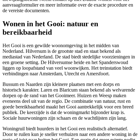
aanvraagformulier en meer informatie over de exacte procedure en
de vereiste documenten.
Wonen in het Gooi: natuur en
bereikbaarheid
Het Gooi is een gewilde woonomgeving in het midden van
Nederland. Hilversum is de grootste stad en staat bekend als
mediastad van Nederland. De stad biedt stedelijke voorzieningen in
een groene setting. De Hilversumse heide en het Spanderswoud
liggen op loopafstand van veel woonwijken. Het treinstation biedt
verbindingen naar
Amsterdam
,
Utrecht
en Amersfoort.
Bussum en Naarden zijn kleinere plaatsen met een dorps en
historisch karakter.
Laren
en
Blaricum
staan bekend als welvarende
dorpen op de rand van het Gooimeer.
Huizen
en
Weesp
maken
eveneens deel uit van de regio. De combinatie van natuur, rust en
goede bereikbaarheid maakt het Gooi aantrekkelijk voor een breed
publiek. De keerzijde is dat de woningmarkt bijzonder krap is.
Sociale huurwoningen zijn schaars en de wachtlijsten zijn lang.
Woningruil biedt huurders in het Gooi een realistisch alternatief.
Door te ruilen kun je sneller verhuizen naar een andere woning in de
regio of juist naar buiten het Gooi. Een gezin dat meer ruimte nodig