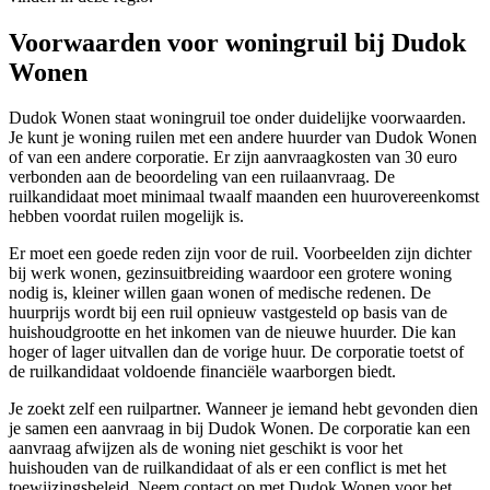
Voorwaarden voor woningruil bij Dudok
Wonen
Dudok Wonen staat woningruil toe onder duidelijke voorwaarden.
Je kunt je woning ruilen met een andere huurder van Dudok Wonen
of van een andere corporatie. Er zijn aanvraagkosten van 30 euro
verbonden aan de beoordeling van een ruilaanvraag. De
ruilkandidaat moet minimaal twaalf maanden een huurovereenkomst
hebben voordat ruilen mogelijk is.
Er moet een goede reden zijn voor de ruil. Voorbeelden zijn dichter
bij werk wonen, gezinsuitbreiding waardoor een grotere woning
nodig is, kleiner willen gaan wonen of medische redenen. De
huurprijs wordt bij een ruil opnieuw vastgesteld op basis van de
huishoudgrootte en het inkomen van de nieuwe huurder. Die kan
hoger of lager uitvallen dan de vorige huur. De corporatie toetst of
de ruilkandidaat voldoende financiële waarborgen biedt.
Je zoekt zelf een ruilpartner. Wanneer je iemand hebt gevonden dien
je samen een aanvraag in bij Dudok Wonen. De corporatie kan een
aanvraag afwijzen als de woning niet geschikt is voor het
huishouden van de ruilkandidaat of als er een conflict is met het
toewijzingsbeleid. Neem contact op met Dudok Wonen voor het