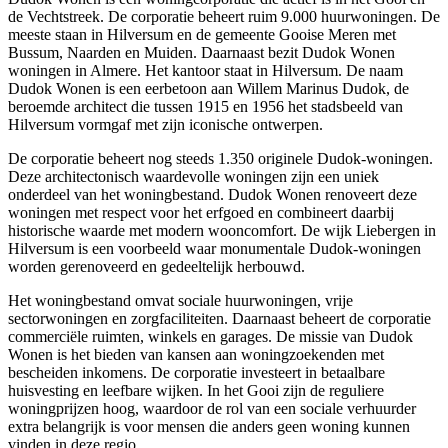
de Vechtstreek. De corporatie beheert ruim 9.000 huurwoningen. De
meeste staan in
Hilversum
en de gemeente Gooise Meren met
Bussum
,
Naarden
en
Muiden
. Daarnaast bezit Dudok Wonen
woningen in
Almere
. Het kantoor staat in Hilversum. De naam
Dudok Wonen is een eerbetoon aan Willem Marinus Dudok, de
beroemde architect die tussen 1915 en 1956 het stadsbeeld van
Hilversum vormgaf met zijn iconische ontwerpen.
De corporatie beheert nog steeds 1.350 originele Dudok-woningen.
Deze architectonisch waardevolle woningen zijn een uniek
onderdeel van het woningbestand. Dudok Wonen renoveert deze
woningen met respect voor het erfgoed en combineert daarbij
historische waarde met modern wooncomfort. De wijk Liebergen in
Hilversum is een voorbeeld waar monumentale Dudok-woningen
worden gerenoveerd en gedeeltelijk herbouwd.
Het woningbestand omvat sociale huurwoningen, vrije
sectorwoningen en zorgfaciliteiten. Daarnaast beheert de corporatie
commerciële ruimten, winkels en garages. De missie van Dudok
Wonen is het bieden van kansen aan woningzoekenden met
bescheiden inkomens. De corporatie investeert in betaalbare
huisvesting en leefbare wijken. In het Gooi zijn de reguliere
woningprijzen hoog, waardoor de rol van een sociale verhuurder
extra belangrijk is voor mensen die anders geen woning kunnen
vinden in deze regio.