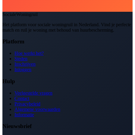
SocialeWoningruil
Het platform voor sociale woningruil in Nederland. Vind je perfecte
match en ruil je woning met behoud van huurbescherming.
Platform
Hoe werkt het?
Steden
Inschrijven
Inloggen
Hulp
Veelgestelde vragen
Contact
Privacybeleid
Algemene voorwaarden
Informatie
Nieuwsbrief