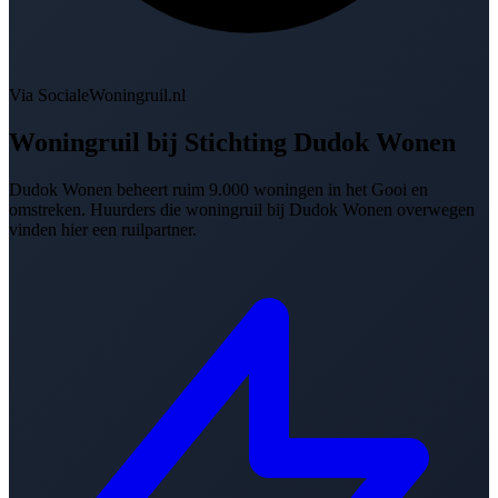
Via SocialeWoningruil.nl
Woningruil bij
Stichting Dudok Wonen
Dudok Wonen beheert ruim 9.000 woningen in het Gooi en
omstreken. Huurders die woningruil bij Dudok Wonen overwegen
vinden hier een ruilpartner.