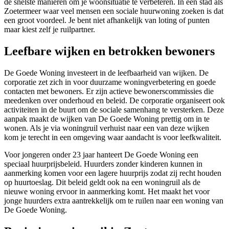
de snelste manieren om je woonsituatie te verbeteren. In een stad als
Zoetermeer waar veel mensen een sociale huurwoning zoeken is dat
een groot voordeel. Je bent niet afhankelijk van loting of punten
maar kiest zelf je ruilpartner.
Leefbare wijken en betrokken bewoners
De Goede Woning investeert in de leefbaarheid van wijken. De
corporatie zet zich in voor duurzame woningverbetering en goede
contacten met bewoners. Er zijn actieve bewonerscommissies die
meedenken over onderhoud en beleid. De corporatie organiseert ook
activiteiten in de buurt om de sociale samenhang te versterken. Deze
aanpak maakt de wijken van De Goede Woning prettig om in te
wonen. Als je via woningruil verhuist naar een van deze wijken
kom je terecht in een omgeving waar aandacht is voor leefkwaliteit.
Voor jongeren onder 23 jaar hanteert De Goede Woning een
speciaal huurprijsbeleid. Huurders zonder kinderen kunnen in
aanmerking komen voor een lagere huurprijs zodat zij recht houden
op huurtoeslag. Dit beleid geldt ook na een woningruil als de
nieuwe woning ervoor in aanmerking komt. Het maakt het voor
jonge huurders extra aantrekkelijk om te ruilen naar een woning van
De Goede Woning.