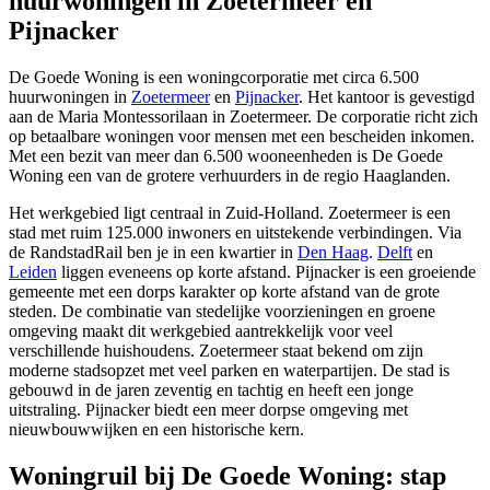
huurwoningen in Zoetermeer en
Pijnacker
De Goede Woning is een woningcorporatie met circa 6.500
huurwoningen in
Zoetermeer
en
Pijnacker
. Het kantoor is gevestigd
aan de Maria Montessorilaan in Zoetermeer. De corporatie richt zich
op betaalbare woningen voor mensen met een bescheiden inkomen.
Met een bezit van meer dan 6.500 wooneenheden is De Goede
Woning een van de grotere verhuurders in de regio
Haaglanden
.
Het werkgebied ligt centraal in Zuid-Holland. Zoetermeer is een
stad met ruim 125.000 inwoners en uitstekende verbindingen. Via
de RandstadRail ben je in een kwartier in
Den Haag
.
Delft
en
Leiden
liggen eveneens op korte afstand. Pijnacker is een groeiende
gemeente met een dorps karakter op korte afstand van de grote
steden. De combinatie van stedelijke voorzieningen en groene
omgeving maakt dit werkgebied aantrekkelijk voor veel
verschillende huishoudens. Zoetermeer staat bekend om zijn
moderne stadsopzet met veel parken en waterpartijen. De stad is
gebouwd in de jaren zeventig en tachtig en heeft een jonge
uitstraling. Pijnacker biedt een meer dorpse omgeving met
nieuwbouwwijken en een historische kern.
Woningruil bij De Goede Woning: stap