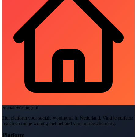
SocialeWoningruil
Het platform voor sociale woningruil in Nederland. Vind je perfecte
match en ruil je woning met behoud van huurbescherming.
Platform