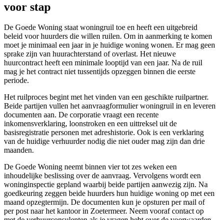
voor stap
De Goede Woning staat woningruil toe en heeft een uitgebreid
beleid voor huurders die willen ruilen. Om in aanmerking te komen
moet je minimaal een jaar in je huidige woning wonen. Er mag geen
sprake zijn van huurachterstand of overlast. Het nieuwe
huurcontract heeft een minimale looptijd van een jaar. Na de ruil
mag je het contract niet tussentijds opzeggen binnen die eerste
periode.
Het ruilproces begint met het vinden van een geschikte ruilpartner.
Beide partijen vullen het aanvraagformulier woningruil in en leveren
documenten aan. De corporatie vraagt een recente
inkomensverklaring, loonstroken en een uittreksel uit de
basisregistratie personen met adreshistorie. Ook is een verklaring
van de huidige verhuurder nodig die niet ouder mag zijn dan drie
maanden.
De Goede Woning neemt binnen vier tot zes weken een
inhoudelijke beslissing over de aanvraag. Vervolgens wordt een
woninginspectie gepland waarbij beide partijen aanwezig zijn. Na
goedkeuring zeggen beide huurders hun huidige woning op met een
maand opzegtermijn. De documenten kun je opsturen per mail of
per post naar het kantoor in Zoetermeer. Neem vooraf contact op
met de verhuurconsulenten als je vragen hebt over de voorwaarden