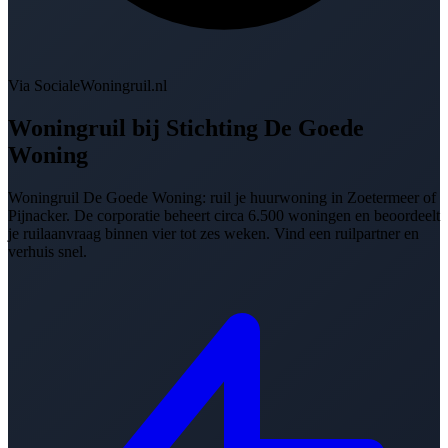
Via SocialeWoningruil.nl
Woningruil bij
Stichting De Goede
Woning
Woningruil De Goede Woning: ruil je huurwoning in Zoetermeer of
Pijnacker. De corporatie beheert circa 6.500 woningen en beoordeelt
je ruilaanvraag binnen vier tot zes weken. Vind een ruilpartner en
verhuis snel.