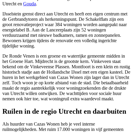
Utrecht en
Gouda
.
IJsselstein grenst direct aan Utrecht en heeft een eigen centrum met
de Gerbrandytoren als herkenningspunt. De Schakelflats zijn een
groot renovatieproject waar 384 woningen worden aangepakt naar
energielabel B. Aan de Lanceerplaats zijn 52 woningen
verduurzaamd met nieuwe badkamers, ramen en zonnepanelen.
Bewoners krijgen tijdens de renovatie een volledig ingerichte
tijdelijke woning.
De Ronde Venen is een groene en waterrijke gemeente midden in
het Groene Hart. Mijdrecht is de grootste kern. Vinkeveen staat
bekend om de Vinkeveense Plassen. Montfoort is een klein en rustig
historisch stadje aan de Hollandsche IJssel met een eigen kasteel. De
huren in het werkgebied van Cazas Wonen zijn lager dan in Utrecht
zelf. Toch woon je op korte afstand van de stad. Die betaalbaarheid
maakt de regio aantrekkelijk voor woningzoekenden die de drukte
van Utrecht willen ontwijken. De wachttijden voor sociale huur
nemen ook hier toe, wat woningruil extra waardevol maakt.
Ruilen in de regio Utrecht en daarbuiten
Als huurder van Cazas Wonen heb je veel interne
ruilmogelijkheden. Met ruim 17.000 woningen in vijf gemeenten