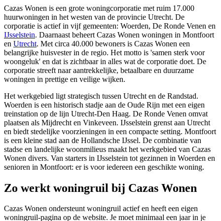
Cazas Wonen is een grote woningcorporatie met ruim 17.000
huurwoningen in het westen van de provincie Utrecht. De
corporatie is actief in vijf gemeenten: Woerden, De Ronde Venen en
IJsselstein
. Daarnaast beheert Cazas Wonen woningen in
Montfoort
en
Utrecht
. Met circa 40.000 bewoners is Cazas Wonen een
belangrijke huisvester in de regio. Het motto is 'samen sterk voor
woongeluk' en dat is zichtbaar in alles wat de corporatie doet. De
corporatie streeft naar aantrekkelijke, betaalbare en duurzame
woningen in prettige en veilige wijken.
Het werkgebied ligt strategisch tussen Utrecht en de Randstad.
Woerden is een historisch stadje aan de Oude Rijn met een eigen
treinstation op de lijn Utrecht-
Den Haag
. De Ronde Venen omvat
plaatsen als
Mijdrecht
en
Vinkeveen
. IJsselstein grenst aan Utrecht
en biedt stedelijke voorzieningen in een compacte setting. Montfoort
is een kleine stad aan de Hollandsche IJssel. De combinatie van
stadse en landelijke woonmilieus maakt het werkgebied van Cazas
Wonen divers. Van starters in IJsselstein tot gezinnen in Woerden en
senioren in Montfoort: er is voor iedereen een geschikte woning.
Zo werkt woningruil bij Cazas Wonen
Cazas Wonen ondersteunt woningruil actief en heeft een eigen
woningruil-pagina op de website. Je moet minimaal een jaar in je