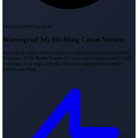
Via SocialeWoningruil.nl
Woningruil bij
Stichting Cazas Wonen
Woningruil Cazas Wonen: ruil je sociale huurwoning in Woerden,
IJsselstein of De Ronde Venen. De corporatie beheert ruim 17.000
woningen in de regio Utrecht. Vind een ruilpartner en verhuis
zonder wachtlijst.