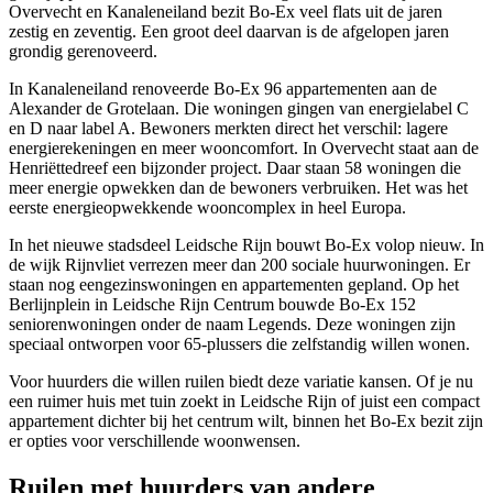
Overvecht en Kanaleneiland bezit Bo-Ex veel flats uit de jaren
zestig en zeventig. Een groot deel daarvan is de afgelopen jaren
grondig gerenoveerd.
In Kanaleneiland renoveerde Bo-Ex 96 appartementen aan de
Alexander de Grotelaan. Die woningen gingen van energielabel C
en D naar label A. Bewoners merkten direct het verschil: lagere
energierekeningen en meer wooncomfort. In Overvecht staat aan de
Henriëttedreef een bijzonder project. Daar staan 58 woningen die
meer energie opwekken dan de bewoners verbruiken. Het was het
eerste energieopwekkende wooncomplex in heel Europa.
In het nieuwe stadsdeel Leidsche Rijn bouwt Bo-Ex volop nieuw. In
de wijk Rijnvliet verrezen meer dan 200 sociale huurwoningen. Er
staan nog eengezinswoningen en appartementen gepland. Op het
Berlijnplein in Leidsche Rijn Centrum bouwde Bo-Ex 152
seniorenwoningen onder de naam Legends. Deze woningen zijn
speciaal ontworpen voor 65-plussers die zelfstandig willen wonen.
Voor huurders die willen ruilen biedt deze variatie kansen. Of je nu
een ruimer huis met tuin zoekt in Leidsche Rijn of juist een compact
appartement dichter bij het centrum wilt, binnen het Bo-Ex bezit zijn
er opties voor verschillende woonwensen.
Ruilen met huurders van andere