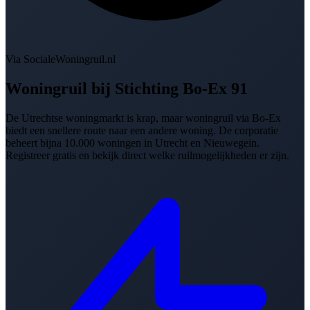
Via SocialeWoningruil.nl
Woningruil bij
Stichting Bo-Ex 91
De Utrechtse woningmarkt is krap, maar woningruil via Bo-Ex
biedt een snellere route naar een andere woning. De corporatie
beheert bijna 10.000 woningen in Utrecht en Nieuwegein.
Registreer gratis en bekijk direct welke ruilmogelijkheden er zijn.