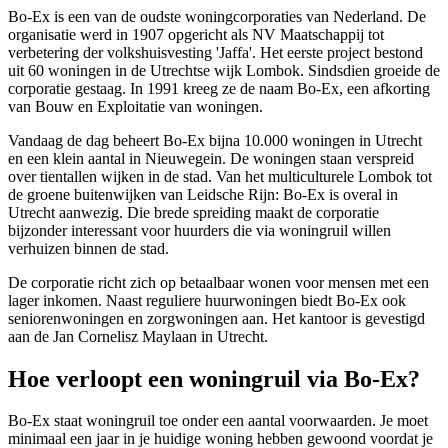
Bo-Ex is een van de oudste woningcorporaties van Nederland. De
organisatie werd in 1907 opgericht als NV Maatschappij tot
verbetering der volkshuisvesting 'Jaffa'. Het eerste project bestond
uit 60 woningen in de Utrechtse wijk Lombok. Sindsdien groeide de
corporatie gestaag. In 1991 kreeg ze de naam Bo-Ex, een afkorting
van Bouw en Exploitatie van woningen.
Vandaag de dag beheert Bo-Ex bijna 10.000 woningen in
Utrecht
en een klein aantal in
Nieuwegein
. De woningen staan verspreid
over tientallen wijken in de stad. Van het multiculturele Lombok tot
de groene buitenwijken van Leidsche Rijn: Bo-Ex is overal in
Utrecht aanwezig. Die brede spreiding maakt de corporatie
bijzonder interessant voor huurders die via woningruil willen
verhuizen binnen de stad.
De corporatie richt zich op betaalbaar wonen voor mensen met een
lager inkomen. Naast reguliere huurwoningen biedt Bo-Ex ook
seniorenwoningen en zorgwoningen aan. Het kantoor is gevestigd
aan de Jan Cornelisz Maylaan in Utrecht.
Hoe verloopt een woningruil via Bo-Ex?
Bo-Ex staat woningruil toe onder een aantal voorwaarden. Je moet
minimaal een jaar in je huidige woning hebben gewoond voordat je