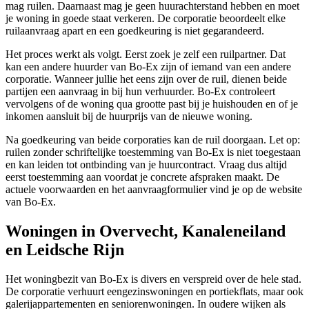
mag ruilen. Daarnaast mag je geen huurachterstand hebben en moet
je woning in goede staat verkeren. De corporatie beoordeelt elke
ruilaanvraag apart en een goedkeuring is niet gegarandeerd.
Het proces werkt als volgt. Eerst zoek je zelf een ruilpartner. Dat
kan een andere huurder van Bo-Ex zijn of iemand van een andere
corporatie. Wanneer jullie het eens zijn over de ruil, dienen beide
partijen een aanvraag in bij hun verhuurder. Bo-Ex controleert
vervolgens of de woning qua grootte past bij je huishouden en of je
inkomen aansluit bij de huurprijs van de nieuwe woning.
Na goedkeuring van beide corporaties kan de ruil doorgaan. Let op:
ruilen zonder schriftelijke toestemming van Bo-Ex is niet toegestaan
en kan leiden tot ontbinding van je huurcontract. Vraag dus altijd
eerst toestemming aan voordat je concrete afspraken maakt. De
actuele voorwaarden en het aanvraagformulier vind je op de website
van Bo-Ex.
Woningen in Overvecht, Kanaleneiland
en Leidsche Rijn
Het woningbezit van Bo-Ex is divers en verspreid over de hele stad.
De corporatie verhuurt eengezinswoningen en portiekflats, maar ook
galerij­appartementen en seniorenwoningen. In oudere wijken als