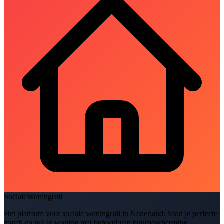
SocialeWoningruil
Het platform voor sociale woningruil in Nederland. Vind je perfecte
match en ruil je woning met behoud van huurbescherming.