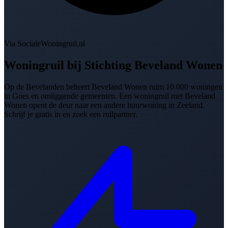
Via SocialeWoningruil.nl
Woningruil bij
Stichting Beveland Wonen
Op de Bevelanden beheert Beveland Wonen ruim 10.000 woningen
in Goes en omliggende gemeenten. Een woningruil met Beveland
Wonen opent de deur naar een andere huurwoning in Zeeland.
Schrijf je gratis in en zoek een ruilpartner.