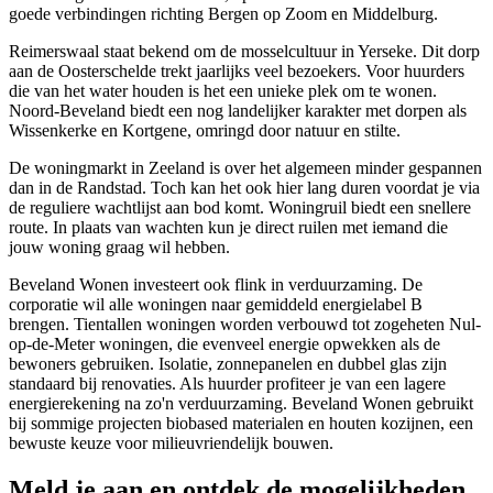
goede verbindingen richting Bergen op Zoom en Middelburg.
Reimerswaal staat bekend om de mosselcultuur in Yerseke. Dit dorp
aan de Oosterschelde trekt jaarlijks veel bezoekers. Voor huurders
die van het water houden is het een unieke plek om te wonen.
Noord-Beveland biedt een nog landelijker karakter met dorpen als
Wissenkerke en Kortgene, omringd door natuur en stilte.
De woningmarkt in Zeeland is over het algemeen minder gespannen
dan in de Randstad. Toch kan het ook hier lang duren voordat je via
de reguliere wachtlijst aan bod komt. Woningruil biedt een snellere
route. In plaats van wachten kun je direct ruilen met iemand die
jouw woning graag wil hebben.
Beveland Wonen investeert ook flink in verduurzaming. De
corporatie wil alle woningen naar gemiddeld energielabel B
brengen. Tientallen woningen worden verbouwd tot zogeheten Nul-
op-de-Meter woningen, die evenveel energie opwekken als de
bewoners gebruiken. Isolatie, zonnepanelen en dubbel glas zijn
standaard bij renovaties. Als huurder profiteer je van een lagere
energierekening na zo'n verduurzaming. Beveland Wonen gebruikt
bij sommige projecten biobased materialen en houten kozijnen, een
bewuste keuze voor milieuvriendelijk bouwen.
Meld je aan en ontdek de mogelijkheden