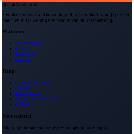
SocialeWoningruil
Het platform voor sociale woningruil in Nederland. Vind je perfecte
match en ruil je woning met behoud van huurbescherming.
Platform
Hoe werkt het?
Steden
Inschrijven
Inloggen
Hulp
Veelgestelde vragen
Contact
Privacybeleid
Algemene voorwaarden
Informatie
Nieuwsbrief
Blijf op de hoogte van nieuwe woningen in jouw regio.