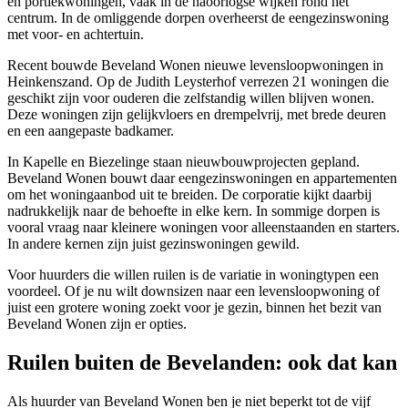
en portiekwoningen, vaak in de naoorlogse wijken rond het
centrum. In de omliggende dorpen overheerst de eengezinswoning
met voor- en achtertuin.
Recent bouwde Beveland Wonen nieuwe levensloopwoningen in
Heinkenszand. Op de Judith Leysterhof verrezen 21 woningen die
geschikt zijn voor ouderen die zelfstandig willen blijven wonen.
Deze woningen zijn gelijkvloers en drempelvrij, met brede deuren
en een aangepaste badkamer.
In Kapelle en Biezelinge staan nieuwbouwprojecten gepland.
Beveland Wonen bouwt daar eengezinswoningen en appartementen
om het woningaanbod uit te breiden. De corporatie kijkt daarbij
nadrukkelijk naar de behoefte in elke kern. In sommige dorpen is
vooral vraag naar kleinere woningen voor alleenstaanden en starters.
In andere kernen zijn juist gezinswoningen gewild.
Voor huurders die willen ruilen is de variatie in woningtypen een
voordeel. Of je nu wilt downsizen naar een levensloopwoning of
juist een grotere woning zoekt voor je gezin, binnen het bezit van
Beveland Wonen zijn er opties.
Ruilen buiten de Bevelanden: ook dat kan
Als huurder van Beveland Wonen ben je niet beperkt tot de vijf