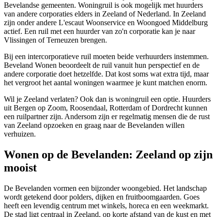
Bevelandse gemeenten. Woningruil is ook mogelijk met huurders
van andere corporaties elders in Zeeland of Nederland. In Zeeland
zijn onder andere L'escaut Woonservice en Woongoed Middelburg
actief. Een ruil met een huurder van zo'n corporatie kan je naar
Vlissingen
of
Terneuzen
brengen.
Bij een intercorporatieve ruil moeten beide verhuurders instemmen.
Beveland Wonen beoordeelt de ruil vanuit hun perspectief en de
andere corporatie doet hetzelfde. Dat kost soms wat extra tijd, maar
het vergroot het aantal woningen waarmee je kunt matchen enorm.
Wil je Zeeland verlaten? Ook dan is woningruil een optie. Huurders
uit
Bergen op Zoom
,
Roosendaal
,
Rotterdam
of
Dordrecht
kunnen
een ruilpartner zijn. Andersom zijn er regelmatig mensen die de rust
van Zeeland opzoeken en graag naar de Bevelanden willen
verhuizen.
Wonen op de Bevelanden: Zeeland op zijn
mooist
De Bevelanden vormen een bijzonder woongebied. Het landschap
wordt getekend door polders, dijken en fruitboomgaarden. Goes
heeft een levendig centrum met winkels, horeca en een weekmarkt.
De stad ligt centraal in Zeeland, op korte afstand van de kust en met