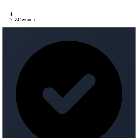
ZOwonen