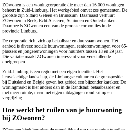
ZOwonen is een woningcorporatie die meer dan 16.000 woningen
beheert in Zuid-Limburg. Het werkgebied omvat zes gemeenten. De
grootste zijn
Sittard-Geleen
en
Brunssum
. Daarnaast verhuurt
ZOwonen in Beek, Echt-Susteren, Schinnen en Onderbanken.
Daarmee is ZOwonen een van de grootste corporaties in de
provincie Limburg.
De corporatie richt zich op betaalbaar en duurzaam wonen. Het
aanbod is divers: sociale huurwoningen, seniorenwoningen voor 65-
plussers en jongerenwoningen voor huurders tussen 18 en 29 jaar.
Die variatie maakt ZOwonen interessant voor verschillende
doelgroepen.
Zuid-Limburg is een regio met een eigen identiteit. Het
heuvelachtige landschap, de Limburgse cultuur en de grenspositie
bij Duitsland en België geven het gebied een bijzonder karakter. De
woningmarkt is hier anders dan in de Randstad: betaalbaarder en
met meer ruimte, maar met eigen uitdagingen rond krimp en
vergrijzing.
Hoe werkt het ruilen van je huurwoning
bij ZOwonen?
ZOwonen biedt huurders de mogelijkheid om van woning te ruilen.