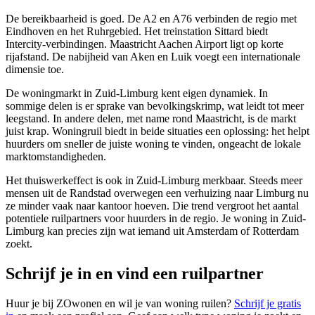
De bereikbaarheid is goed. De A2 en A76 verbinden de regio met
Eindhoven en het Ruhrgebied. Het treinstation Sittard biedt
Intercity-verbindingen. Maastricht Aachen Airport ligt op korte
rijafstand. De nabijheid van Aken en Luik voegt een internationale
dimensie toe.
De woningmarkt in Zuid-Limburg kent eigen dynamiek. In
sommige delen is er sprake van bevolkingskrimp, wat leidt tot meer
leegstand. In andere delen, met name rond Maastricht, is de markt
juist krap. Woningruil biedt in beide situaties een oplossing: het helpt
huurders om sneller de juiste woning te vinden, ongeacht de lokale
marktomstandigheden.
Het thuiswerkeffect is ook in Zuid-Limburg merkbaar. Steeds meer
mensen uit de Randstad overwegen een verhuizing naar Limburg nu
ze minder vaak naar kantoor hoeven. Die trend vergroot het aantal
potentiele ruilpartners voor huurders in de regio. Je woning in Zuid-
Limburg kan precies zijn wat iemand uit
Amsterdam
of
Rotterdam
zoekt.
Schrijf je in en vind een ruilpartner
Huur je bij ZOwonen en wil je van woning ruilen?
Schrijf je gratis