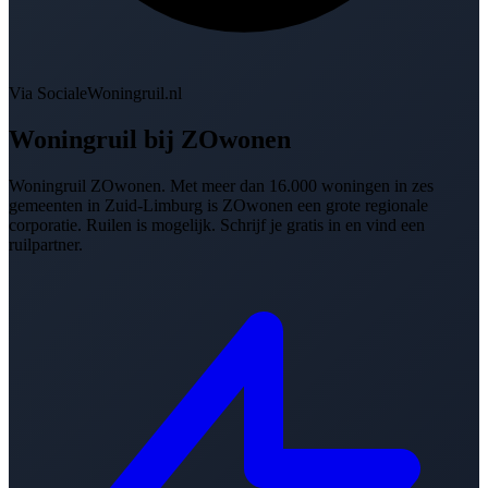
Via SocialeWoningruil.nl
Woningruil bij
ZOwonen
Woningruil ZOwonen. Met meer dan 16.000 woningen in zes
gemeenten in Zuid-Limburg is ZOwonen een grote regionale
corporatie. Ruilen is mogelijk. Schrijf je gratis in en vind een
ruilpartner.