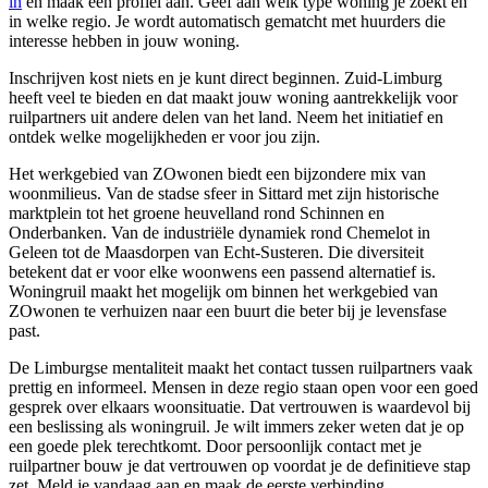
in
en maak een profiel aan. Geef aan welk type woning je zoekt en
in welke regio. Je wordt automatisch gematcht met huurders die
interesse hebben in jouw woning.
Inschrijven kost niets en je kunt direct beginnen. Zuid-Limburg
heeft veel te bieden en dat maakt jouw woning aantrekkelijk voor
ruilpartners uit andere delen van het land. Neem het initiatief en
ontdek welke mogelijkheden er voor jou zijn.
Het werkgebied van ZOwonen biedt een bijzondere mix van
woonmilieus. Van de stadse sfeer in Sittard met zijn historische
marktplein tot het groene heuvelland rond Schinnen en
Onderbanken. Van de industriële dynamiek rond Chemelot in
Geleen tot de Maasdorpen van Echt-Susteren. Die diversiteit
betekent dat er voor elke woonwens een passend alternatief is.
Woningruil maakt het mogelijk om binnen het werkgebied van
ZOwonen te verhuizen naar een buurt die beter bij je levensfase
past.
De Limburgse mentaliteit maakt het contact tussen ruilpartners vaak
prettig en informeel. Mensen in deze regio staan open voor een goed
gesprek over elkaars woonsituatie. Dat vertrouwen is waardevol bij
een beslissing als woningruil. Je wilt immers zeker weten dat je op
een goede plek terechtkomt. Door persoonlijk contact met je
ruilpartner bouw je dat vertrouwen op voordat je de definitieve stap
zet. Meld je vandaag aan en maak de eerste verbinding.