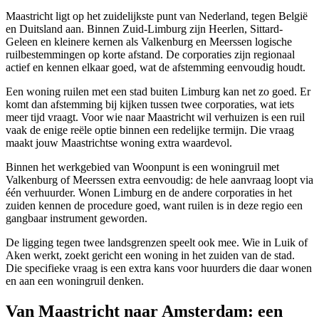
Maastricht ligt op het zuidelijkste punt van Nederland, tegen België
en Duitsland aan. Binnen Zuid-Limburg zijn
Heerlen
,
Sittard-
Geleen
en kleinere kernen als Valkenburg en Meerssen logische
ruilbestemmingen op korte afstand. De corporaties zijn regionaal
actief en kennen elkaar goed, wat de afstemming eenvoudig houdt.
Een woning ruilen met een stad buiten Limburg kan net zo goed. Er
komt dan afstemming bij kijken tussen twee corporaties, wat iets
meer tijd vraagt. Voor wie naar Maastricht wil verhuizen is een ruil
vaak de enige reële optie binnen een redelijke termijn. Die vraag
maakt jouw Maastrichtse woning extra waardevol.
Binnen het werkgebied van Woonpunt is een woningruil met
Valkenburg of Meerssen extra eenvoudig: de hele aanvraag loopt via
één verhuurder.
Wonen Limburg
en de andere corporaties in het
zuiden kennen de procedure goed, want ruilen is in deze regio een
gangbaar instrument geworden.
De ligging tegen twee landsgrenzen speelt ook mee. Wie in Luik of
Aken werkt, zoekt gericht een woning in het zuiden van de stad.
Die specifieke vraag is een extra kans voor huurders die daar wonen
en aan een woningruil denken.
Van Maastricht naar Amsterdam: een