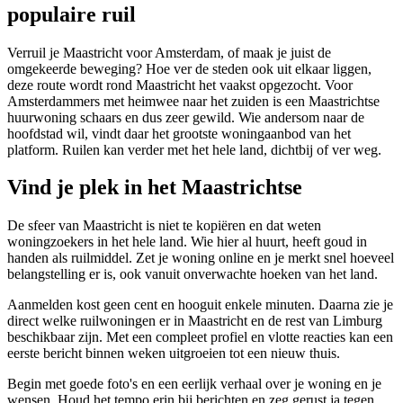
populaire ruil
Verruil je Maastricht voor
Amsterdam
, of maak je juist de
omgekeerde beweging? Hoe ver de steden ook uit elkaar liggen,
deze route wordt rond Maastricht het vaakst opgezocht. Voor
Amsterdammers met heimwee naar het zuiden is een Maastrichtse
huurwoning schaars en dus zeer gewild. Wie andersom naar de
hoofdstad wil, vindt daar het grootste woningaanbod van het
platform. Ruilen kan verder met het hele land, dichtbij of ver weg.
Vind je plek in het Maastrichtse
De sfeer van Maastricht is niet te kopiëren en dat weten
woningzoekers in het hele land. Wie hier al huurt, heeft goud in
handen als ruilmiddel. Zet je woning online en je merkt snel hoeveel
belangstelling er is, ook vanuit onverwachte hoeken van het land.
Aanmelden kost geen cent en hooguit enkele minuten. Daarna zie je
direct welke ruilwoningen er in Maastricht en de rest van Limburg
beschikbaar zijn. Met een compleet profiel en vlotte reacties kan een
eerste bericht binnen weken uitgroeien tot een nieuw thuis.
Begin met goede foto's en een eerlijk verhaal over je woning en je
wensen. Houd het tempo erin bij berichten en zeg gerust ja tegen