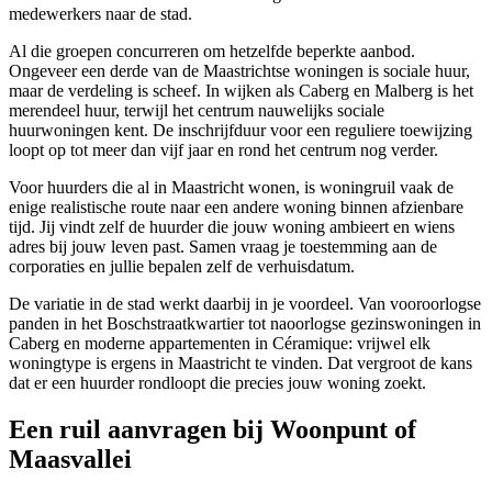
medewerkers naar de stad.
Al die groepen concurreren om hetzelfde beperkte aanbod.
Ongeveer een derde van de Maastrichtse woningen is sociale huur,
maar de verdeling is scheef. In wijken als Caberg en Malberg is het
merendeel huur, terwijl het centrum nauwelijks sociale
huurwoningen kent. De inschrijfduur voor een reguliere toewijzing
loopt op tot meer dan vijf jaar en rond het centrum nog verder.
Voor huurders die al in Maastricht wonen, is
woningruil
vaak de
enige realistische route naar een andere woning binnen afzienbare
tijd. Jij vindt zelf de huurder die jouw woning ambieert en wiens
adres bij jouw leven past. Samen vraag je toestemming aan de
corporaties en jullie bepalen zelf de verhuisdatum.
De variatie in de stad werkt daarbij in je voordeel. Van vooroorlogse
panden in het Boschstraatkwartier tot naoorlogse gezinswoningen in
Caberg en moderne appartementen in Céramique: vrijwel elk
woningtype is ergens in Maastricht te vinden. Dat vergroot de kans
dat er een huurder rondloopt die precies jouw woning zoekt.
Een ruil aanvragen bij Woonpunt of
Maasvallei