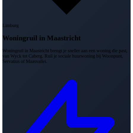
Limburg
Woningruil in
Maastricht
Woningruil in Maastricht brengt je sneller aan een woning die past,
van Wyck tot Caberg. Ruil je sociale huurwoning bij Woonpunt,
Servatius of Maasvallei.