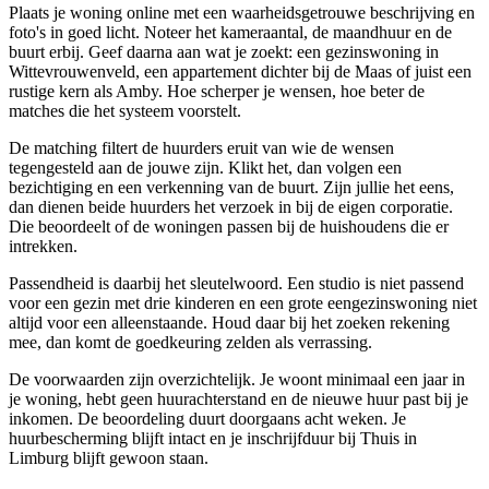
Plaats je woning online met een waarheidsgetrouwe beschrijving en
foto's in goed licht. Noteer het kameraantal, de maandhuur en de
buurt erbij. Geef daarna aan wat je zoekt: een gezinswoning in
Wittevrouwenveld, een appartement dichter bij de Maas of juist een
rustige kern als Amby. Hoe scherper je wensen, hoe beter de
matches die het systeem voorstelt.
De matching filtert de huurders eruit van wie de wensen
tegengesteld aan de jouwe zijn. Klikt het, dan volgen een
bezichtiging en een verkenning van de buurt. Zijn jullie het eens,
dan dienen beide huurders het verzoek in bij de eigen corporatie.
Die beoordeelt of de woningen passen bij de huishoudens die er
intrekken.
Passendheid is daarbij het sleutelwoord. Een studio is niet passend
voor een gezin met drie kinderen en een grote eengezinswoning niet
altijd voor een alleenstaande. Houd daar bij het zoeken rekening
mee, dan komt de goedkeuring zelden als verrassing.
De voorwaarden zijn overzichtelijk. Je woont minimaal een jaar in
je woning, hebt geen huurachterstand en de nieuwe huur past bij je
inkomen. De beoordeling duurt doorgaans acht weken. Je
huurbescherming blijft intact en je inschrijfduur bij Thuis in
Limburg blijft gewoon staan.