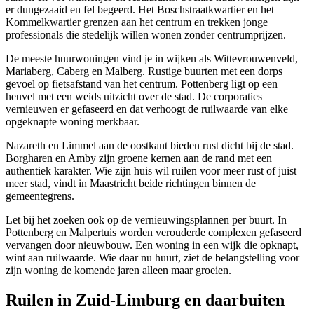
er dungezaaid en fel begeerd. Het Boschstraatkwartier en het
Kommelkwartier grenzen aan het centrum en trekken jonge
professionals die stedelijk willen wonen zonder centrumprijzen.
De meeste huurwoningen vind je in wijken als Wittevrouwenveld,
Mariaberg, Caberg en Malberg. Rustige buurten met een dorps
gevoel op fietsafstand van het centrum. Pottenberg ligt op een
heuvel met een weids uitzicht over de stad. De corporaties
vernieuwen er gefaseerd en dat verhoogt de ruilwaarde van elke
opgeknapte woning merkbaar.
Nazareth en Limmel aan de oostkant bieden rust dicht bij de stad.
Borgharen en Amby zijn groene kernen aan de rand met een
authentiek karakter. Wie zijn huis wil ruilen voor meer rust of juist
meer stad, vindt in Maastricht beide richtingen binnen de
gemeentegrens.
Let bij het zoeken ook op de vernieuwingsplannen per buurt. In
Pottenberg en Malpertuis worden verouderde complexen gefaseerd
vervangen door nieuwbouw. Een woning in een wijk die opknapt,
wint aan ruilwaarde. Wie daar nu huurt, ziet de belangstelling voor
zijn woning de komende jaren alleen maar groeien.
Ruilen in Zuid-Limburg en daarbuiten