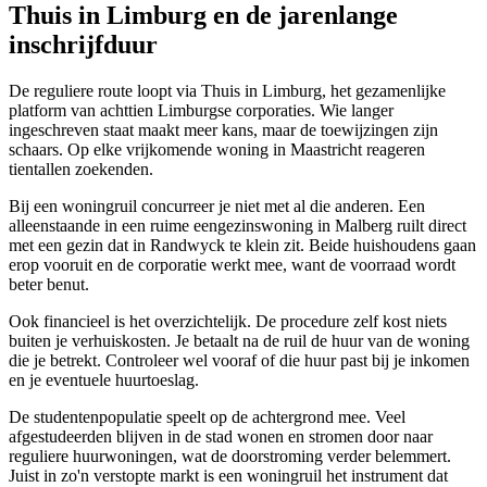
Thuis in Limburg en de jarenlange
inschrijfduur
De reguliere route loopt via Thuis in Limburg, het gezamenlijke
platform van achttien Limburgse corporaties. Wie langer
ingeschreven staat maakt meer kans, maar de toewijzingen zijn
schaars. Op elke vrijkomende woning in Maastricht reageren
tientallen zoekenden.
Bij een woningruil concurreer je niet met al die anderen. Een
alleenstaande in een ruime eengezinswoning in Malberg ruilt direct
met een gezin dat in Randwyck te klein zit. Beide huishoudens gaan
erop vooruit en de corporatie werkt mee, want de voorraad wordt
beter benut.
Ook financieel is het overzichtelijk. De procedure zelf kost niets
buiten je verhuiskosten. Je betaalt na de ruil de huur van de woning
die je betrekt. Controleer wel vooraf of die huur past bij je inkomen
en je eventuele huurtoeslag.
De studentenpopulatie speelt op de achtergrond mee. Veel
afgestudeerden blijven in de stad wonen en stromen door naar
reguliere huurwoningen, wat de doorstroming verder belemmert.
Juist in zo'n verstopte markt is een woningruil het instrument dat