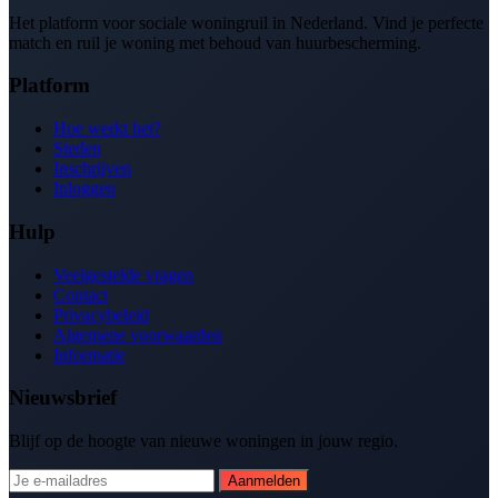
Het platform voor sociale woningruil in Nederland. Vind je perfecte
match en ruil je woning met behoud van huurbescherming.
Platform
Hoe werkt het?
Steden
Inschrijven
Inloggen
Hulp
Veelgestelde vragen
Contact
Privacybeleid
Algemene voorwaarden
Informatie
Nieuwsbrief
Blijf op de hoogte van nieuwe woningen in jouw regio.
Aanmelden