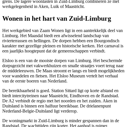
grens. De lagere woonlasten in Zuid-Limburg combineren ze met
werkgelegenheid in Aken, Luik of Maastricht.
Wonen in het hart van Zuid-Limburg
Het werkgebied van Zaam Wonen ligt in een aantrekkelijk deel van
Limburg. Het Maasdal biedt een afwisselend landschap van
rivierterrassen en hellingen. De dorpen hebben een Bourgondisch
karakter met gezellige pleinen en historische kerken. Het carnaval is
een jaarlijks hoogtepunt dat de gemeenschappen verbindt.
Elsloo is een van de mooiste dorpen van Limburg. Het beschermde
dorpsgezicht met vakwerkhuizen en smalle straatjes voert terug naar
de middeleeuwen. De Maas stroomt er langs en biedt mogelijkheden
voor wandelen en fietsen. Het Elsloo Museum vertelt het verhaal
van de eerste boeren van Nederland.
De bereikbaarheid is goed. Station Sittard ligt op korte afstand en
biedt intercitytreinen naar Maastricht,
Eindhoven
en de Randstad.
De A2 verbindt de regio met het noorden en het zuiden. Aken in
Duitsland is binnen een halfuur bereikbaar. De drielanenpunt
Nederland-Belgie-Duitsland ligt verderop.
De woningmarkt in Zuid-Limburg is minder gespannen dan in de
Randstad. De wachttijden zijn korter. Het aanbod is ruimer.