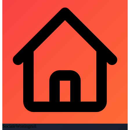
SocialeWoningruil