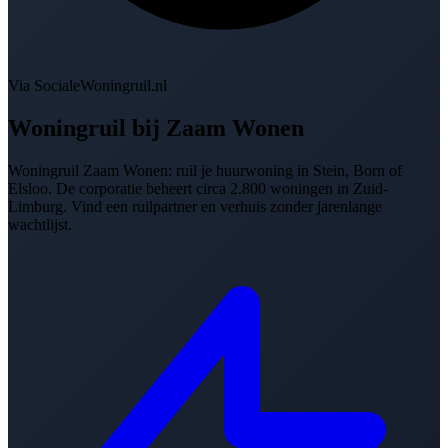
Via SocialeWoningruil.nl
Woningruil bij
Zaam Wonen
Woningruil Zaam Wonen: ruil je huurwoning in Stein, Born of
Elsloo. De corporatie beheert circa 2.800 woningen in Zuid-
Limburg. Vind een ruilpartner en verhuis zonder jarenlange
wachtlijst.