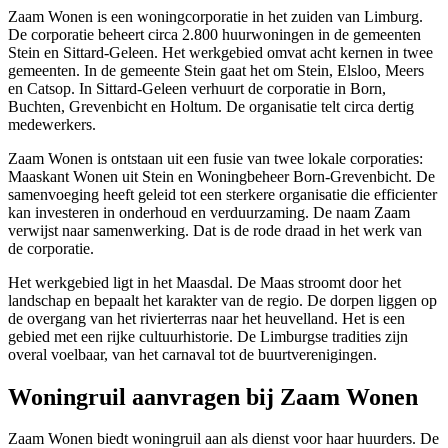
Zaam Wonen is een woningcorporatie in het zuiden van Limburg.
De corporatie beheert circa 2.800 huurwoningen in de gemeenten
Stein en
Sittard-Geleen
. Het werkgebied omvat acht kernen in twee
gemeenten. In de gemeente Stein gaat het om Stein, Elsloo, Meers
en Catsop. In Sittard-Geleen verhuurt de corporatie in Born,
Buchten, Grevenbicht en Holtum. De organisatie telt circa dertig
medewerkers.
Zaam Wonen is ontstaan uit een fusie van twee lokale corporaties:
Maaskant Wonen uit Stein en Woningbeheer Born-Grevenbicht. De
samenvoeging heeft geleid tot een sterkere organisatie die efficienter
kan investeren in onderhoud en verduurzaming. De naam Zaam
verwijst naar samenwerking. Dat is de rode draad in het werk van
de corporatie.
Het werkgebied ligt in het Maasdal. De Maas stroomt door het
landschap en bepaalt het karakter van de regio. De dorpen liggen op
de overgang van het rivierterras naar het heuvelland. Het is een
gebied met een rijke cultuurhistorie. De Limburgse tradities zijn
overal voelbaar, van het carnaval tot de buurtverenigingen.
Woningruil aanvragen bij Zaam Wonen
Zaam Wonen biedt woningruil aan als dienst voor haar huurders. De