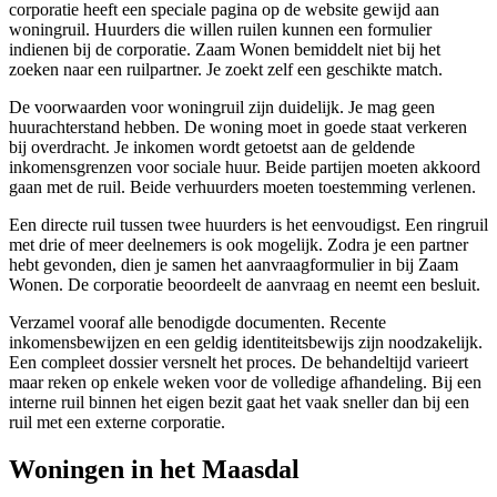
corporatie heeft een speciale pagina op de website gewijd aan
woningruil. Huurders die willen ruilen kunnen een formulier
indienen bij de corporatie. Zaam Wonen bemiddelt niet bij het
zoeken naar een ruilpartner. Je zoekt zelf een geschikte match.
De voorwaarden voor woningruil zijn duidelijk. Je mag geen
huurachterstand hebben. De woning moet in goede staat verkeren
bij overdracht. Je inkomen wordt getoetst aan de geldende
inkomensgrenzen voor sociale huur. Beide partijen moeten akkoord
gaan met de ruil. Beide verhuurders moeten toestemming verlenen.
Een directe ruil tussen twee huurders is het eenvoudigst. Een ringruil
met drie of meer deelnemers is ook mogelijk. Zodra je een partner
hebt gevonden, dien je samen het aanvraagformulier in bij Zaam
Wonen. De corporatie beoordeelt de aanvraag en neemt een besluit.
Verzamel vooraf alle benodigde documenten. Recente
inkomensbewijzen en een geldig identiteitsbewijs zijn noodzakelijk.
Een compleet dossier versnelt het proces. De behandeltijd varieert
maar reken op enkele weken voor de volledige afhandeling. Bij een
interne ruil binnen het eigen bezit gaat het vaak sneller dan bij een
ruil met een externe corporatie.
Woningen in het Maasdal