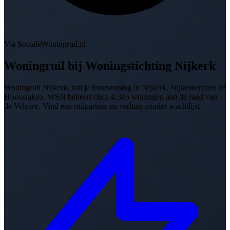
Via SocialeWoningruil.nl
Woningruil bij
Woningstichting Nijkerk
Woningruil Nijkerk: ruil je huurwoning in Nijkerk, Nijkerkerveen of
Hoevelaken. WSN beheert circa 4.345 woningen aan de rand van
de Veluwe. Vind een ruilpartner en verhuis zonder wachtlijst.