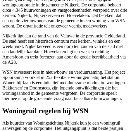
woningcorporatie in de gemeente
Nijkerk
. De corporatie beheert
circa 4.345 huurwoningen en vastgoedeenheden verspreid over drie
kernen: Nijkerk, Nijkerkerveen en Hoevelaken. Dat betekent dat
een op de vier inwoners van de gemeente in een woning van WSN
woont. De organisatie telt ongeveer veertig medewerkers.
Nijkerk ligt aan de rand van de Veluwe in de provincie Gelderland.
De stad heeft een historisch centrum met kerken, winkels en een
weekmarkt. Nijkerkerveen is een dorp ten zuiden van de stad met
een landelijk karakter. Hoevelaken ligt ten westen richting
Amersfoort
en trekt forenzen aan door de goede bereikbaarheid via
de A28.
WSN investeert fors in nieuwbouw en verduurzaming. Het project
Spoorkamp voorziet in 252 flexibele woningen nabij het station.
Wonen bij Jaap is een initiatief met duurzame modulaire woningen.
Bakkerserf en Doornsteeg zijn lopende ontwikkelingen die het
woningaanbod in de gemeente vergroten. De corporatie speelt
hiermee in op de groeiende vraag naar betaalbare huurwoningen.
Woningruil regelen bij WSN
Als huurder van Woningstichting Nijkerk kun je een woningruil
aanvragen bij de corporatie. Het uitgangspunt is dat beide partijen