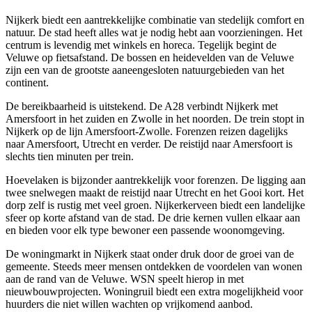
Nijkerk biedt een aantrekkelijke combinatie van stedelijk comfort en
natuur. De stad heeft alles wat je nodig hebt aan voorzieningen. Het
centrum is levendig met winkels en horeca. Tegelijk begint de
Veluwe op fietsafstand. De bossen en heidevelden van de Veluwe
zijn een van de grootste aaneengesloten natuurgebieden van het
continent.
De bereikbaarheid is uitstekend. De A28 verbindt Nijkerk met
Amersfoort in het zuiden en Zwolle in het noorden. De trein stopt in
Nijkerk op de lijn Amersfoort-Zwolle. Forenzen reizen dagelijks
naar Amersfoort,
Utrecht
en verder. De reistijd naar Amersfoort is
slechts tien minuten per trein.
Hoevelaken is bijzonder aantrekkelijk voor forenzen. De ligging aan
twee snelwegen maakt de reistijd naar Utrecht en het Gooi kort. Het
dorp zelf is rustig met veel groen. Nijkerkerveen biedt een landelijke
sfeer op korte afstand van de stad. De drie kernen vullen elkaar aan
en bieden voor elk type bewoner een passende woonomgeving.
De woningmarkt in Nijkerk staat onder druk door de groei van de
gemeente. Steeds meer mensen ontdekken de voordelen van wonen
aan de rand van de Veluwe. WSN speelt hierop in met
nieuwbouwprojecten. Woningruil biedt een extra mogelijkheid voor
huurders die niet willen wachten op vrijkomend aanbod.