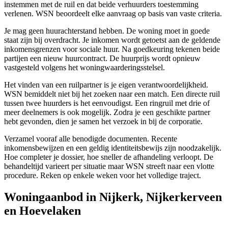
instemmen met de ruil en dat beide verhuurders toestemming
verlenen. WSN beoordeelt elke aanvraag op basis van vaste criteria.
Je mag geen huurachterstand hebben. De woning moet in goede
staat zijn bij overdracht. Je inkomen wordt getoetst aan de geldende
inkomensgrenzen voor sociale huur. Na goedkeuring tekenen beide
partijen een nieuw huurcontract. De huurprijs wordt opnieuw
vastgesteld volgens het woningwaarderingsstelsel.
Het vinden van een ruilpartner is je eigen verantwoordelijkheid.
WSN bemiddelt niet bij het zoeken naar een match. Een directe ruil
tussen twee huurders is het eenvoudigst. Een ringruil met drie of
meer deelnemers is ook mogelijk. Zodra je een geschikte partner
hebt gevonden, dien je samen het verzoek in bij de corporatie.
Verzamel vooraf alle benodigde documenten. Recente
inkomensbewijzen en een geldig identiteitsbewijs zijn noodzakelijk.
Hoe completer je dossier, hoe sneller de afhandeling verloopt. De
behandeltijd varieert per situatie maar WSN streeft naar een vlotte
procedure. Reken op enkele weken voor het volledige traject.
Woningaanbod in Nijkerk, Nijkerkerveen
en Hoevelaken