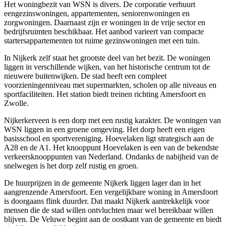
Het woningbezit van WSN is divers. De corporatie verhuurt
eengezinswoningen, appartementen, seniorenwoningen en
zorgwoningen. Daarnaast zijn er woningen in de vrije sector en
bedrijfsruimten beschikbaar. Het aanbod varieert van compacte
startersappartementen tot ruime gezinswoningen met een tuin.
In Nijkerk zelf staat het grootste deel van het bezit. De woningen
liggen in verschillende wijken, van het historische centrum tot de
nieuwere buitenwijken. De stad heeft een compleet
voorzieningenniveau met supermarkten, scholen op alle niveaus en
sportfaciliteiten. Het station biedt treinen richting Amersfoort en
Zwolle
.
Nijkerkerveen is een dorp met een rustig karakter. De woningen van
WSN liggen in een groene omgeving. Het dorp heeft een eigen
basisschool en sportvereniging. Hoevelaken ligt strategisch aan de
A28 en de A1. Het knooppunt Hoevelaken is een van de bekendste
verkeersknooppunten van Nederland. Ondanks de nabijheid van de
snelwegen is het dorp zelf rustig en groen.
De huurprijzen in de gemeente Nijkerk liggen lager dan in het
aangrenzende Amersfoort. Een vergelijkbare woning in Amersfoort
is doorgaans flink duurder. Dat maakt Nijkerk aantrekkelijk voor
mensen die de stad willen ontvluchten maar wel bereikbaar willen
blijven. De Veluwe begint aan de oostkant van de gemeente en biedt