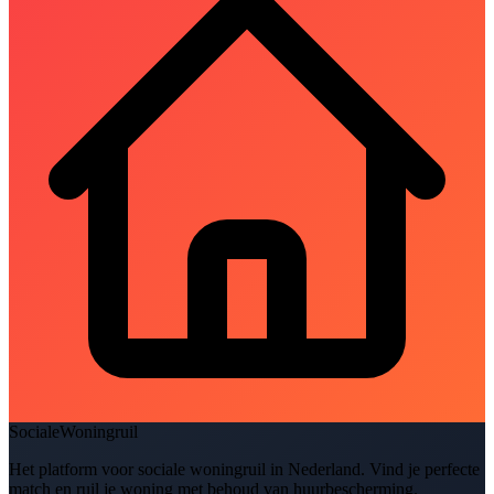
SocialeWoningruil
Het platform voor sociale woningruil in Nederland. Vind je perfecte
match en ruil je woning met behoud van huurbescherming.